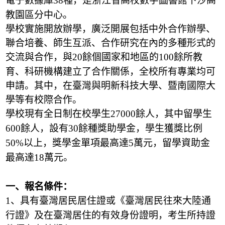
電子數據庫
種，是浙江省高校數字圖書館下沙高
38
教園區分中心。
學校實施開放辦學，廣泛開展包括中外合作辦學、
聯合培養、師生互派、合作研究在內的多種形式的
交流與合作，與
餘個國家和地區的
餘所教
20
100
育、科研機構建立了合作關係，全校所有專業均可
申請。其中，在臺灣與明新科技大學、暨南國際大
學等有校際合作。
學校現有全日制在校學生
餘人，其中留學生
27000
餘人，設有
餘種獎助學金，學生獲獎比例
600
30
以上，獎學金單項最高達
萬元，留學資助金
50%
5
最高達
萬元。
18
一、報名條件：
、具有臺灣居民居住證或《臺灣居民往來大陸通
1
行證》及在臺灣居住的有效身份證明，考生所持證