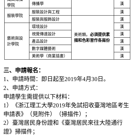
傳播學
漢
學院
服裝設計與工程
漢
服裝學院
服裝與服飾設計
漢
環境設計
漢
視覺傳達設計
漢
美術類。
必須提供素
藝術與設
描和色彩習作各兩份
產品設計
漢
計學院
數字媒體藝術
漢
美術學（商業插畫）
漢
三、申請報名：
、申請時間：即日起至
年
月
日。
1
2019
4
30
、申請方式：
2
申請學生需提供以下材料：
）《浙江理工大學
年免試招收臺灣地區考生
1
2019
申請表》（見附件）（掃描件）；
）臺灣居民身份證和《臺灣居民來往大陸通行
2
證》掃描件；