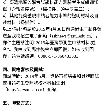
）臺灣地區入學考試學科能力測驗考生成績通知
3
單（含報名序號）（掃描件，須中學蓋章）；
）其他能夠體現申請者能力水準的證明材料及自
4
述材料（掃描件）。
以上
項材料請於
年
月
日前通過電子郵件發
4
2019
4
30
送至我校招生電子郵箱（
），
zsbnews@zstu.edu.cn
郵件主題請注明“
年臺灣學測生申請材料
姓
2019
-
名”。我校收到郵件後會立即回復，如未收到回
復，請電話諮詢：
。
0086-571-86843333
四、資格審核及面試：
面試時間：
年
月，資格審核結果和具體面試
2019
5
安排請考生登陸我校本科招生網
（
）查詢。
http://zs.zstu.edu.cn
五、聯繫方式：