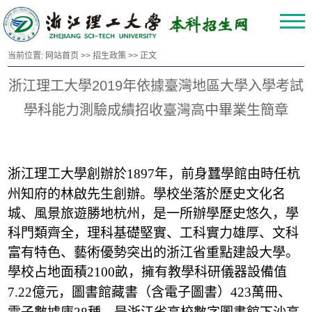
当前位置:
网站首页
>>
招生政策
>> 正文
浙江理工大學2019年依據臺灣地區大學入學考試
學科能力測驗成績招收臺灣高中畢業生簡章
浙江理工大學創辦於
年，前身蠶學館由時任杭
1897
州知府的林啟先生創辦。學校坐落於歷史文化名
城、風景旅遊勝地杭州，是一所辦學歷史悠久，學
科門類齊全，理科基礎堅實、工科實力雄厚、文科
富有特色、藝術優勢突出的浙江省重點建設大學。
學校占地面積
畝，擁有教學科研儀器設備值
2100
億元，圖書館藏書（含電子圖書）
萬冊、
7.22
423