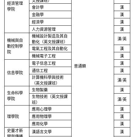
文授課班）
經濟管理
會計學
漢
學院
金融學
漢
經濟學
漢
人力資源管理
漢
機械設計製造及其自
漢
英
/
機械與自
動化（英文授課班）
動控制學
電氣工程及其自動化
漢
院
機械電子工程
漢
電子信息工程
漢
普通類
通信工程
漢
信息學院
計算機科學與技術
漢
英
/
（英文授課班）
生物製藥
漢
生命科學
生物技術（英文授課
學院
漢
英
/
班）
應用心理學
漢
理學院
應用物理學
漢
應用化學
漢
史量才新
漢語言文學
漢
聞與傳播