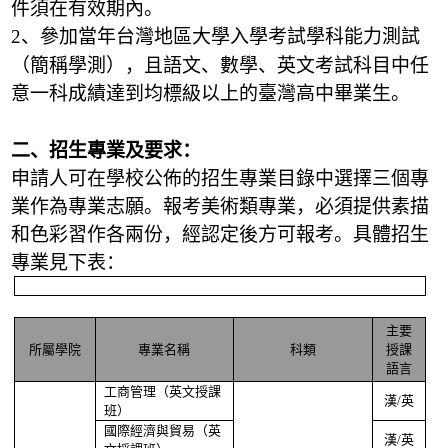
件須在有效期內。
、參加當年台灣地區大學入學考試學科能力測試
2
（簡稱學測），且語文、數學、英文考試科目中任
意一科成績達到均標級以上的臺灣高中畢業生。
二、招生專業及要求：
申請人可在學校公佈的招生專業目錄中選擇三個專
業作為專業志願。報考美術類專業，必須提供素描
和色彩習作各兩份，經認定後方可報考。具體招生
專業見下表：
主要
所屬學院
專業名稱
科類
授課
語言
工商管理（英文授課
漢
英
/
班）
國際經濟與貿易（英
漢
英
/