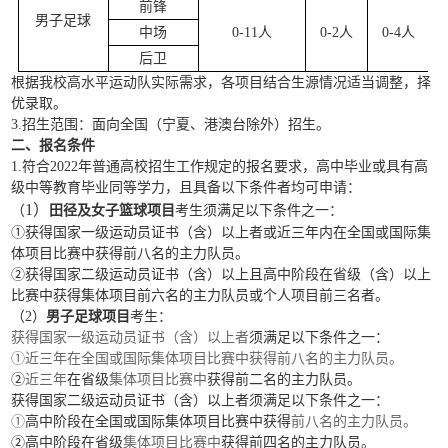
前锋
男子
足球
中场
0-11人
0-2人
0-
4
人
后卫
根据我校高水平运动队实际需求，各项目结合生源情况适当调整，择
优录取。
3.招生范围：面向全国（宁夏、港澳台除外）招生。
二、报名条件
1.符合2022年普通高校招生工作规定的报名要求，高中毕业或具有高
级中等教育毕业同等学力，且具备以下条件者均可申请：
1）
（
田径及女子篮球项目
考生
须满足以下条件之一：
①
获得国家一级运动员证书（含）以上者或近三年内在全国或国际集
体项目比赛中获得前八名的主力队员。
②
获得国家二级运动员证书（含）以上且高中阶段在省级（含）以上
比赛中获得集体项目前六名的主力队员或个人项目前三名者。
（
2
）
男子
足球项目
考生：
获得国家一级运动员证书
（含）以上
者
须满足以下条件之一：
①
近三年在全国或国际集体项目比赛中获得前八名的主力队员
。
②
近三年
在省级
集体项目比赛中
获得前二名的主力队员
。
获得国家二级运动员证书（含）以上者
须满足以下条件之一：
①
高中阶段在全国或国际集体项目比赛中获得
前八名的主力队员
。
②
高中阶段在省级
集体项目比赛中
获得前四名的主力队员。