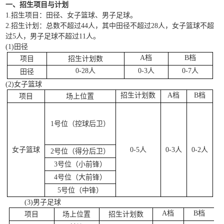
一、招生项目与计划
1.招生项目：田径、女子篮球、男子足球。
2.招生计划：总数不超过44人，其中田径不超过28人，女子篮球不超
过5人，男子足球不超过11人。
(1)田径
A档
B档
项目
招生计划数
0-28人
0-
3
人
0-
7
人
田径
(2)女子篮球
招生计划数
A档
B档
项目
场上位置
1号位（控球后卫）
女子
篮球
0-5人
0-
3
人
0-
2
人
2号位（得分后卫）
3号位（小前锋）
4号位（大前锋）
5号位（中锋）
(3)男子足球
A档
B档
项目
场上位置
招生计划数