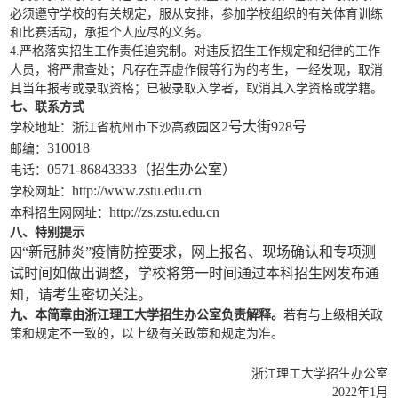
必须遵守学校的有关规定，服从安排，参加学校组织的有关体育训练
和比赛活动，承担个人应尽的义务。
4.严格落实招生工作责任追究制。对违反招生工作规定和纪律的工作
人员，将严肃查处；凡存在弄虚作假等行为的考生，一经发现，取消
其当年报考或录取资格；已被录取入学者，取消其入学资格或学籍。
七、联系方式
2号大街928号
学校地址：浙江省杭州市下沙高教园区
310018
邮编：
0571-86843333（招生办公室）
电话：
http://www.zstu.edu.cn
学校网址：
http://zs.zstu.edu.cn
本科招生网网址：
八、
特别提示
“新冠肺炎”疫情防控要求，网上报名、现场确认和专项测
因
试时间如做出调整，学校将第一时间通过本科招生网发布通
知，请考生密切关注。
九、本简章由浙江理工大学招生办公室负责解释。
若有与上级相关政
策和规定不一致的，以上级有关政策和规定为准。
浙江理工大学招生办公室
2022年1月