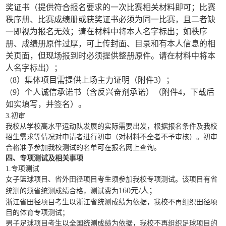
奖证书（提供符合报名要求的一次比赛相关材料即可；比赛
秩序册、比赛成绩册或获奖证书必须为同一比赛，且二者缺
一即视为报名无效；请在材料中将本人名字标出；如秩序
册、成绩册原件过厚，可上传封面、目录和有本人信息的相
关页面，但现场报到时必须提供整册原件。请在材料中将本
人名字标出）；
8）集体项目需提供上场主力证明（附件3）；
（
9）个人诚信承诺书（含反兴奋剂承诺）（附件4，下载后
（
如实填写，并签名）。
3.初审
我校从学校高水平运动队发展的实际需要出发，根据报名条件及我校
招生需求等情况对申请者进行初审（对材料不全者不予审核）。初审
合格准予参加我校测试的名单可在报名网上查询。
四、专项测试及相关事项
1.专项测试
女子篮球项目、省外田径项目考生须参加我校专项测试。该项目有省
160元/人；
统测的须省统测成绩合格，测试费为
浙江省田径项目考生以浙江省统测成绩为依据，我校不再组织田径项
目的体育专项测试；
男子足球项目考生以全国统测成绩为依据，我校不再组织足球项目的