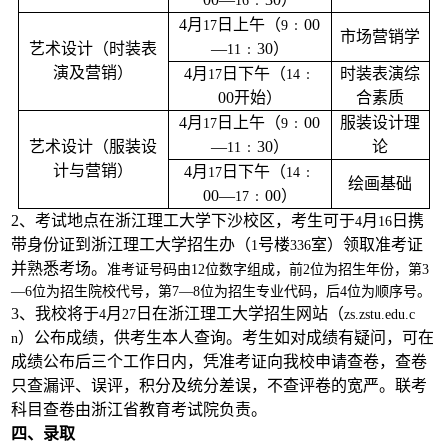
16
4
月
日
上午（
﹕
00
17
9
市场营销学
艺术设计（时装表
—
﹕
30
）
11
演及营销）
4
月
日
下午（
﹕
时装表演综
17
14
00
开始）
合素质
4
月
日
上午（
﹕
00
服装设计理
17
9
艺术设计（服装设
—
﹕
30
）
论
11
计与营销）
4
月
日
下午（
﹕
17
14
绘画基础
00
—
﹕
00
）
17
2
、考试地点在浙江理工大学下沙校区，考生可于
月
日
携
4
16
带身份证到浙江理工大学招生办（
号楼
室）领取准考证
1
336
并熟悉考场。
准考证号码由
12
位数字组成，前
2
位为招生年份，第
3
—
6
位为招生院校代号，第
7
—
8
位为招生专业代码，后
4
位为顺序号。
3
、我校将于
月
日
在浙江理工大学招生网站（
4
27
zs.zstu.edu.c
）公布成绩，供考生本人查询。考生如对成绩有疑问，可在
n
成绩公布后三个工作日内，凭准考证向我校申请查卷，查卷
只查漏评、误评，积分及统分差误，不查评卷的宽严。联考
科目查卷由浙江省教育考试院负责。
四、录取