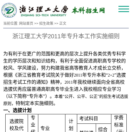
当前位置:
网站首页
>>
招生政策
>> 正文
浙江理工大学2011年专升本工作实施细则
为有利于在更广的范围和更高的层次上提升各类优秀专科学
生的学历层次和知识结构，有利于全面促进高职高专学校的
校风、学风建设，努力构建我省高等教育人才成长立交桥，
根据《浙江省教育考试院关于做好
年专升本和“
”选拔
2011
2+2
招生考试工作的通知》精神，
年我校继续面向全省高校
2011
选拔优秀应届普通高职高专毕业生进入我校相应专业学习
（以下简称“专升本”）。
本着“公开、公平、公正”的招生考试选拔
特制定本实施细则。
原则，
一、选拔计划
专
学费
考试科目
选拔院
计
业
标准
校及代
专业
划
综合
代
（元