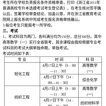
考生所在学校负责报名条件资格审查，打印《浙江省
年
2011
普通高校专升本选拔考试考生登记表》，在考生核对签字确
认后，签署学校审查结论、加盖公章，并在浙江省教育考试
院网上报名系统中完成考生报名资格审核确认。
3.
每位考生只能报考一所学校。
三、考试
1
、考试科目为两门，各科满分均为
分，总分
分。其中
150
300
高等数学（一）实行全省联考，其余课程由我校根据专业考
试科目的考试大纲单独命题，单独考试。
考试时间如下表：
专
业
时
间
科
目
4
月
日
上午（
﹕
00
高等数学
17
9
—
﹕
30
）
一
11
(
)
轻化工程
4
月
日
下午（
﹕
17
14
综合化学
00
—
﹕
30
）
16
4
月
日
上午（
﹕
00
高等数学
17
9
—
﹕
30
）
一
11
(
)
纺织工程
4
月
日
下午（
﹕
17
14
纺织材料学
00
—
﹕
30
）