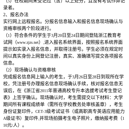
（
）在校期间未受记过（含）以上处分，且没有考试作弊记
5
录者。
2
、报名办法
实行网上远程报名。分报名信息输入和报名信息现场确认与
资格审核两个阶段进行。
（
）符合条件的学生于
月
日至
日期间登陆浙江教育考
1
3
20
24
试网（
）
进入报名系统界面，按照报名系统界面
www.zjzs.net
,
提示如实录入报名信息，并取得注册号。学生必须在规定时
间以真实身份上网登记注册，真实、准确填写提交各项报名
信息。
（
）现场确认与资格审核
2
完成报名信息网上输入的考生，于
月
日至
日到现所在学
3
26
28
校，凭注册号办理报名信息现场确认手续，核对报名信息无
误后，在《浙江省
年普通高校专升本选拔考试考生登记
2011
表》上签字确认。现场确认时，考生需提交以下材料：大学
期间所有课程成绩单（需所在学校教务处审核盖章），考生
身份证复印件，
级考试证书（或高职高专英语应用能力
CET-3
级证书）复印件
并现场拍摄考生电子照片，缴纳报考费（
A
,
1
元
人）。
10
/