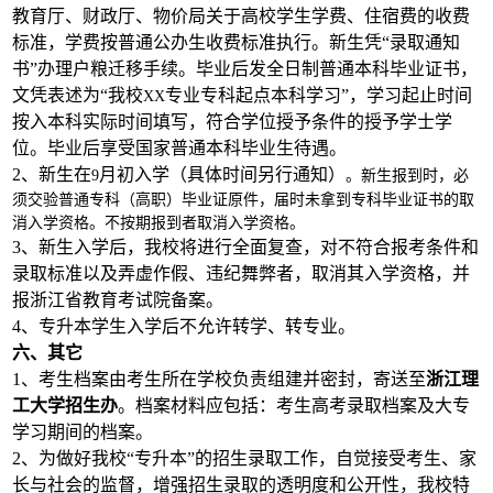
教育厅、财政厅、物价局关于高校学生学费、住宿费的收费
标准，学费按普通公办生收费标准执行。新生凭“录取通知
书”办理户粮迁移手续。毕业后发全日制普通本科毕业证书，
文凭表述为“我校
专业专科起点本科学习”，学习起止时间
XX
按入本科实际时间填写，符合学位授予条件的授予学士学
位。毕业后享受国家普通本科毕业生待遇。
2
、新生在
月初入学
（具体时间另行通知）
9
。新生报到时，必
须交验普通专科（高职）毕业证原件，届时未拿到专科毕业证书的取
消入学资格。不按期报到者取消入学资格。
3
、新生入学后，我校将进行全面复查，对不符合报考条件和
录取标准以及弄虚作假、违纪舞弊者，取消其入学资格，并
报浙江省教育考试院备案。
4
、专升本学生入学后不允许转学、转专业。
六、其它
1
、考生档案由考生所在学校负责组建并密封，寄送至
浙江理
工大学招生办
。档案材料应包括：考生高考录取档案及大专
学习期间的档案。
2
、
为做好我校“专升本”的招生录取工作，自觉接受考生、家
长与社会的监督，增强招生录取的透明度和公开性，我校特