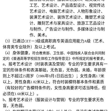
工艺、艺术设计、产品造型设计、视觉传达
艺术设计、电脑艺术设计、人物形象设计、
装潢艺术设计、装饰艺术设计、雕塑艺术设
计、雕刻艺术与家具设计、旅游工艺品设计
与制作、广告设计与制作、多媒体设计与制
作、美术。
（
）已通过
－
级或高职高专英语应用能力
级（艺术、
3
CET
3
A
体育类专业除外）及以上考试。
（
）身体健康，
4
符合教育部、卫生部、中国残疾人联合会共同制
定的《普通高等学校招生体检工作指导意见》中所规定的报考要求。
a
、报考艺术设计（时装表演及营销）专业的学生要求具有一
定的形体条件和表演基础，无色盲，无色弱，未婚，年龄原
则上不超过
周岁（
年
月
日
后出生）；女性身高
米
25
1986
9
1
1.7
以上，男性身高
米
以上，符合时装模特基本条件和素质
1.82
（有较好的广告模特条件的，女性身高要求可适当降低，但
必须在
米
以上）。
1.68
b
、报考艺术设计（服装设计与营销）专业的学生要求无色
盲，无色弱。