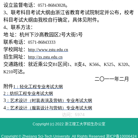
设立监督电话：
。
0571-86843028
3
、联考科目考试大纲由浙江省教育考试院制定并公布，校考
科目考试大纲由我校自行确定，具体见附件。
4
、联系方法：
地
址：杭州下沙高教园区
号大街
号
2
5
联系电话：
0571-86843333
学校网址：
http://www.zstu.edu.cn
招生网址：
http://zs.zstu.edu.cn
交通路线：就近乘公交
区间
、
支
、
、
、
、
B1
1
B
4
K566
K525
K320
可达。
K210
二
〇
一
一
年二月
附件
1
：轻化工程
专业考试大纲
2
：纺织工程专业考试大纲
3
：艺术设计（时装表演及营销）专业考试大纲
4
：艺术设计（服装设计与营销）专业考试大纲
访问：5974
Copyright (c) 2022 浙江理工大学招生办公室
Copyright © Zhejiang Sci-Tech University .All Rights Reserved 浙ICP备10006424