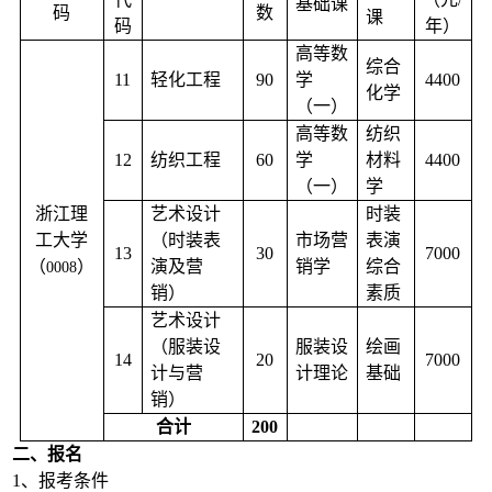
/
基础课
码
数
课
码
年）
高等数
综合
11
轻化工程
90
学
4400
化学
（一）
高等数
纺织
12
纺织工程
60
学
材料
4400
（一）
学
浙江理
艺术设计
时装
工大学
（时装表
市场营
表演
13
30
7000
（
）
演及营
销学
综合
0008
销）
素质
艺术设计
（服装设
服装设
绘画
14
20
7000
计与营
计理论
基础
销）
合计
200
二、报名
1
、报考条件