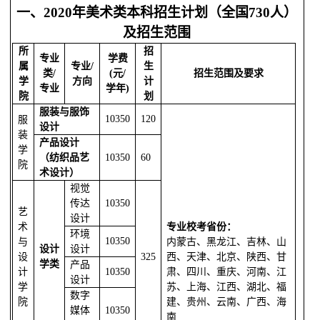
一、
2020
年美术类本科招生计划（全国730人）
及招生范围
所
招
专业
学费
属
专业
/
生
类/
(元/
招生范围及要求
学
方向
计
专业
学年)
院
划
服装与服饰
10350
120
服
设计
装
产品设计
学
（纺织品艺
10350
60
院
术设计）
视觉
传达
10350
艺
设计
术
专业校考省份：
环境
10350
与
内蒙古、黑龙江、吉林、山
设计
设计
设
325
西、天津、北京、陕西、甘
学类
产品
计
10350
肃、四川、重庆、河南、江
设计
学
苏、上海、江西、湖北、福
数字
院
建、贵州、云南、广西、海
媒体
10350
南