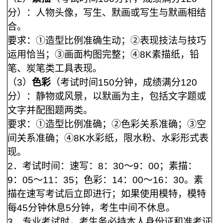
分）：人物头像，写生、默画或写生与默画相结
合。
要求：①造型比例准确生动；②表现技法与技巧
运用恰当；③画面构图完整；④
8K素描纸，铅
笔、炭笔类工具表现。
（
3）
色彩
（考试时间
150分钟，成绩满分120
分）：静物或风景，以默画为主，包括文字题或
文字并配图题两类。
要求：①造型比例准确；②色彩关系准确；③空
间关系准确；④
8K水彩纸，限水粉、水彩形式表
现。
2
．考试时间：速写：
8：30～9：00
；素描：
9：05～11：35
；色彩：
14：00～16：30。素
描在速写考试后立即进行；如果使用模特，模特
每45分钟休息5分钟，考生中间不休息。
3
．专业考试时，考生务必持本人身份证和准考证