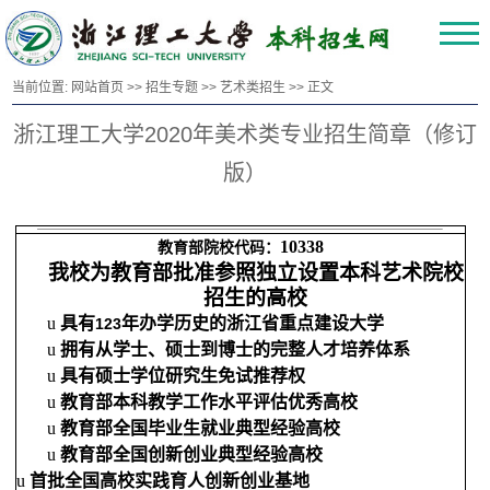
当前位置:
网站首页
>>
招生专题
>>
艺术类招生
>> 正文
浙江理工大学2020年美术类专业招生简章（修订
版）
10338
教育部院校代码：
我校为教育部批准参照独立设置本科艺术院校
招生的高校
u
具有
年办学历史的浙江省重点建设大学
123
u
拥有从学士、硕士到博士的完整人才培养体系
u
具有硕士学位研究生免试推荐权
u
教育部本科教学工作水平评估优秀高校
u
教育部全国毕业生就业典型经验高校
u
教育部全国创新创业典型经验高校
u
首批全国高校实践育人创新创业基地