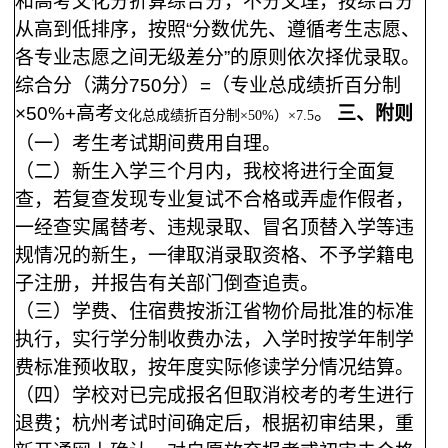
和高考文化分折算综合分，不分文理，按综合分
从高到低排序，按照“分数优先、遵循考生志愿、
各专业志愿之间无级差分”的原则依次择优录取。
综合分（满分
750分）
=
（专业总成绩折百分制
×50%+
高考
。
三、附则
文化总成绩折百分制×50%）
×
7.5
（一）考生考试期间费用自理。
（二）新生入学
三
个月内，我校将进行全面复
查，若复查发现专业复试不合格或弄虚作假者，
一经查实属替考、违规录取、冒名顶替入学等违
规情况的新生，一律取消录取资格、不予学籍电
子注册，并报告有关部门倒查追责。
（三）学费、住宿费按浙江省物价局批准的标准
执行，实行学分制收费办法，入学时按学年制学
费标准预收取，按年度实际修读学分情况结算。
（四）学校对已完成报名但取消校考的考生进行
退费；杭州考试时间确定后，根据初审结果，重