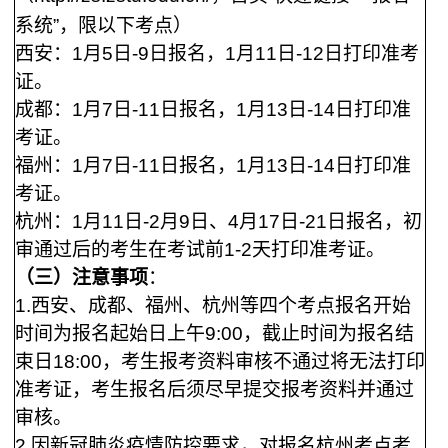
系统”，限以下考点）
西安：
1月5
日
-9
日报名，
1月11日-12日打印准考
证
。
成都：
1月7
日
-11
日报名，
1月13日-14日打印准
考证。
福州：
1月7日-11日报名，1月13日-14日打印准
考证。
杭州：
1月11
日
-2月9
日、4月1
7日
-
21
日报名，初
审通过后的考生在考试前1-
2
天打印准考证。
（三）注意事项
：
1.
西安、成都、福州、杭州等四
个考点报名开始
时间为报名起始日上午
9:00，截止时间为报名结
束日18:00
，
考生报考资料审核不通过将无法打印
准考证，
考生报名后须尽早
提交报考资料并通过
审核。
2.
因新冠
肺炎
疫情防控要求，对报名杭州考点考