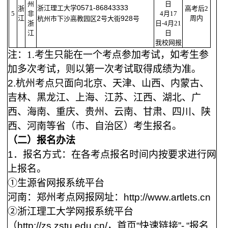
州
日
0571-86843333
浙江理工大学
浙
高考后2
5
非
4月1
7
江
2
928
周内
杭州市下沙高教园区
号大街
号
浙
日
-
4
月
21
江
日
我校网报
注：
1
.考生只能在一个考点参加考试，如考生参
加多次考试，则以第一次考试取得成绩为准。
2
.
杭州考点只面向北京、天津、山西、内蒙古、
吉林、黑龙江、上海、江苏、江西、湖北、广
西、海南、重庆、贵州、云南、甘肃、四川、陕
西、河南等省（市、自治区）考生报名。
（二）报名办法
1
．报名方式：在各考点报名时间内按要求进行网
上报名。
①生源省网报系统平台
河南：郑州考点网报网址：
http://www.artlets.cn
②浙江理工大学网报系统平台
（
http://zs.zstu.edu.cn/
，首页“快速链接”
-
“报名