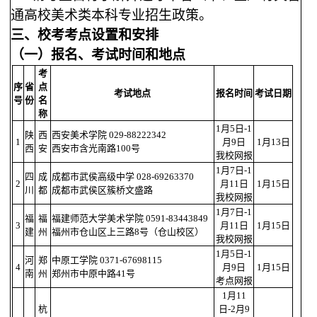
通高校美术类本科专业招生政策。
三、校考考点设置和安排
（一）报名、考试时间和地点
考
序
省
点
考试地点
报名时间
考试日期
号
份
名
称
1月5日-1
陕
西
西安美术学院 029-88222342
1
月9日
1月13日
西
安
西安市含光南路100号
我校网报
1月7日-1
四
成
成都市武侯高级中学 028-69263370
2
月11日
1月15日
川
都
成都市武侯区簇桥文盛路
我校网报
1月7日-1
福
福
福建师范大学美术学院 0591-83443849
3
月11日
1月15日
建
州
福州市仓山区上三路8号（仓山校区）
我校网报
1月5日-1
河
郑
中原工学院 0371-67698115
4
月9日
1月15日
南
州
郑州市中原中路41号
考点网报
1月11
杭
日-2月9