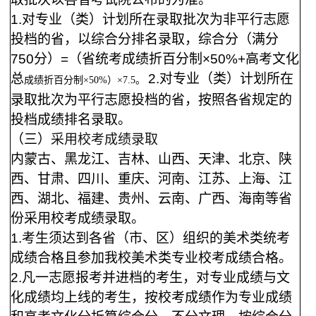
1
.对专业（类）计划所在录取批次为非平行志愿
投档的省，以综合分排名录取，综合分（满分
750分）=
（
省统考成绩折百分制×50%
+
高考文化
总
2
.对专业（类）计划所在
成绩折百分制×50%）
×
7.5。
录取批次为平行志愿投档的省，按照各省规定的
投档成绩排名录取。
（三）
采用校考成绩录取
内蒙古、黑龙江、吉林、山西、天津、北京、陕
西、甘肃、四川、重庆、河南、江苏、上海、江
西、湖北、福建、贵州、云南、广西、海南等省
份采用校考成绩录取。
1
.
考生须达到各省（市、区）组织的美术类统考
成绩合格且参加我校美术类专业校考成绩合格。
2
.
凡一志愿报考并进档的考生，对专业成绩与文
化成绩均上线的考生，按校考成绩作为专业成绩