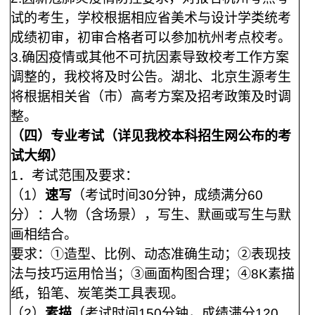
试的考生，学校根据相应省美术与设计学类统考
成绩初审，初审合格者可以参加杭州考点校考。
3
.
确因疫情或其他不可抗因素导致校考工作方案
调整的，我校将及时公告。湖北、北京生源考生
将根据相关省（市）高考方案及招考政策及时调
整。
（四）专业考试（详见我校本科招生网公布的考
试大纲）
1
．考试范围及要求：
（
1）
速写
（考试时间
30分钟，成绩满分60
分）：人物（含场景），写生、默画或写生与默
画相结合。
要求：①造型、比例、动态准确生动；②表现技
法与技巧运用恰当；③画面构图合理；④
8K素描
纸，铅笔、炭笔类工具表现。
（
2）
素描
（考试时间
150分钟，成绩满分120