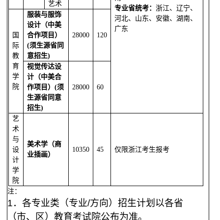
艺术
专业省统考：
浙江、辽宁、
服装与服饰
河北、山东、安徽、湖南、
设计（中美
广东
国
合作项目）
28000
120
际
(须生源省同
教
意招生)
育
视觉传达设
学
计（中美合
院
作项目）(须
28000
60
生源省同意
招生)
艺
术
与
美术学（商
设
10350
45
仅限浙江考生报考
业插画）
计
学
院
注：
1
．各专业类（专业
/方向）招生计划以各省
（市、区）教育考试
院公布为准。