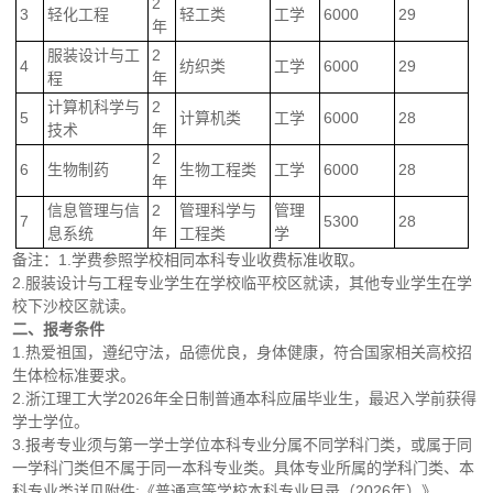
2
3
轻化工程
轻工类
工学
6000
29
年
服装设计与工
2
4
纺织类
工学
6000
29
程
年
计算机科学与
2
5
计算机类
工学
6000
28
技术
年
2
6
生物制药
生物工程类
工学
6000
28
年
信息管理与信
2
管理科学与
管理
7
5300
28
息系统
年
工程类
学
备注：1.学费参照学校相同本科专业收费标准收取。
2.服装设计与工程专业学生在学校临平校区就读，其他专业学生在学
校下沙校区就读。
二、报考条件
1.热爱祖国，遵纪守法，品德优良，身体健康，符合国家相关高校招
生体检标准要求。
2.浙江理工大学2026年全日制普通本科应届毕业生，最迟入学前获得
学士学位。
3.报考专业须与第一学士学位本科专业分属不同学科门类，或属于同
一学科门类但不属于同一本科专业类。具体专业所属的学科门类、本
科专业类详见附件:《普通高等学校本科专业目录（2026年）》。