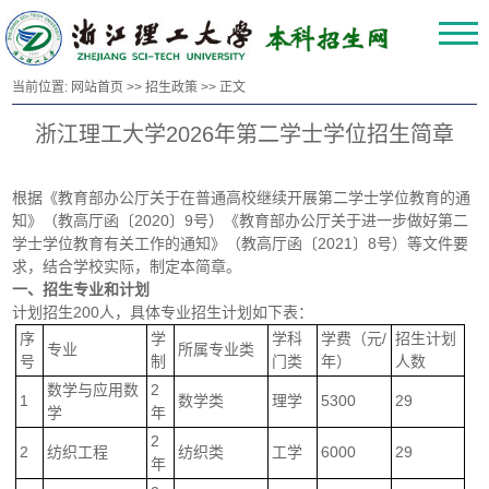
当前位置:
网站首页
>>
招生政策
>> 正文
浙江理工大学2026年第二学士学位招生简章
根据《教育部办公厅关于在普通高校继续开展第二学士学位教育的通
知》（教高厅函〔2020〕9号）《教育部办公厅关于进一步做好第二
学士学位教育有关工作的通知》（教高厅函〔2021〕8号）等文件要
求，结合学校实际，制定本简章。
一、招生专业和计划
计划招生200人，具体专业招生计划如下表：
序
学
学科
学费（元/
招生计划
专业
所属专业类
号
制
门类
年）
人数
数学与应用数
2
1
数学类
理学
5300
29
学
年
2
2
纺织工程
纺织类
工学
6000
29
年