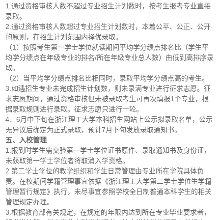
1.通过资格审核人数不超过专业招生计划数时，按考生报考专业直接
录取。
2.通过资格审核人数超过专业招生计划数时，本着公平、公正、公开
的原则，在招生计划范围内择优录取。
（1）按照考生第一学士学位就读期间平均学分绩点排名比（学生平
均学分绩点在年级专业的排名/所在年级专业总人数）由低到高排序录
取。
（2）当平均学分绩点排名比相同时，录取平均学分绩点高的考生。
3.如遇招生专业未完成招生计划数，则未录满专业进行征求志愿。征
求志愿期间，通过资格审核但未被录取考生可再次填报1个专业，根
据录取规则进行录取。征求志愿只进行一轮。
4．6月中下旬在浙江理工大学本科招生网站上公示拟录取名单，公示
无异议后确定为正式录取，预计7月下旬发放录取通知书。
五、入校管理
1.报到时学生需交验第一学士学位证书原件、录取通知书及身份证，
未获取第一学士学位者将取消入学资格。
2.第二学士学位的教学组织和学生日常管理由专业所在学院具体负
责。在校期间学籍管理事宜依据《浙江理工大学第二学士学位生学籍
管理暂行规定》执行，未尽事宜参照学校全日制普通本科学生的相关
管理规定办理。
3.根据教育部有关规定，在规定的年限内达到所在专业毕业要求者，