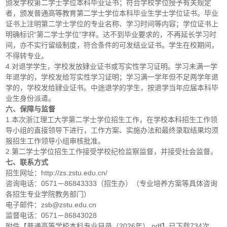
颁发学校第二学士学位本科毕业证书；符合学校学位授予有关规定
者，颁发普通高等教育第二学士学位本科毕业生学士学位证书。毕业
证书上注明第二学士学位的专业名称、学习时间等内容；学位证书上
明确标识“第二学士学位”字样。达不到毕业要求的，不再延长学习时
间，亦不实行留级制度，符合条件的可发结业证书。学生在校期间，
不得转专业。
4.对退学学生，学校发放肄业证书或写实性学习证明。学习未满一学
年退学的，学校发给写实性学习证明；学习满一学年但不足两学年退
学的，学校发给肄业证书。中途退学的学生，按退学当年应届本科毕
业生身份派遣。
六、保障与监督
1.本次浙江理工大学第二学士学位招生工作，在学校本科招生工作领
导小组的直接领导下进行，工作方案、实施办法和最终录取结果均须
报招生工作领导小组审核批准。
2.第二学士学位招生工作接受学校纪检监察监督，并接受社会监督。
七、联系方式
招生网址：http://zs.zstu.edu.cn/
咨询电话：0571－86843333（招生办）（专业培养方案等具体咨询
各招生专业学院教务部门）
电子邮件：zsb@zstu.edu.cn
监督电话：0571－86843028
附件【
普通高等学校本科专业目录（2026年）.pdf
】已下载
734
次