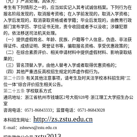
（九）》严肃处理。具体为：
考生有下列情形之一的，应当如实记入其考试诚信档案。下列行为在
报名阶段发现的，取消报考资格；在入学前发现的，取消入学资格；
入学后发现的，取消录取资格或者学籍；毕业后发现的，由教育行政
部门宣布学历、学位证书无效，责令收回或者予以没收；涉嫌犯罪
的，依法移送司法机关处理。
（一）提供虚假姓名、年龄、民族、户籍等个人信息，伪造、非法获
得证件、成绩证明、荣誉证书等，骗取报名资格、享受优惠政策的；
（二）在综合素质评价、相关申请材料中提供虚假材料、影响录取结
果的；
（三）冒名顶替入学，由他人替考入学或者取得优惠资格的；
（四）其他严重违反高校招生规定的弄虚作假行为。
第二十四条
有关其他注意事项，请考生及时关注学校本科招生网
“三
位一体”综合评价招生相关公告。
第二十五条
学校联系方式
通讯地址：浙江省杭州市钱塘区
2号大街928号·浙江理工大学招生办公
室
咨询电话：
0571-86843333；监督电话：0571-86843028
http://zs.zstu.edu.cn
本科招生网址：
E-mail：zsbnews@zstu.edu.cn
zstu2013