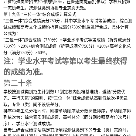
江省特殊类型招生控制线的90%，在普通类提前批录取；学校只招第
一志愿考生，跨测试类别填报专业志愿无效。
第十九条
“三位一体”综合成绩计算公式
“三位一体”综合成绩满分750分，其中学业水平考试等第成绩、综合测
试成绩和高考文化成绩均折算成满分750分制后进行合成，具体计算
公式为：
“三位一体”综合成绩（750分）=学业水平考试等第成绩（折算成满分
750分）×20%+综合测试成绩（折算成满分750分）×20%+高考文化总
分（满分750分）×60%。
注：学业水平考试等第以考生最终获得
的成绩为准。
第二十条
学校按测试类别招生计划数
1:1划定校内投档基准线，遵循“分数优
先、平行志愿”的原则，按“三位一体”综合成绩从高到低依次择优录
取，专业（类）间不设级差分。
排序中考生总分相同时，则按单项顺序及分数高低排序，单项顺序排
列依次为：综合素质测试成绩、高考总分（同分则按照高考位次号排
序）、学业水平测试成绩。
当考生综合成绩无法满足其所填报测试类别下的专业（类）志愿时，