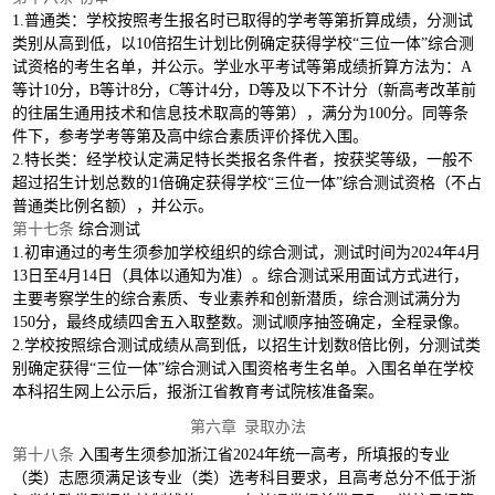
1.普通类：学校按照考生报名时已取得的学考等第折算成绩，
分测试
类别从高到低，以
10倍招生计划比例确定获得学校“三
位一体
”综合测
试资格的考生名单，并公示。学业水平考试等第成绩折算方法为：A
等计10分，B等计8分，C等计4分，D等及以下不计分（新高考改革前
的往届生通用技术和信息技术取高的等第），满分为100分。同等条
件下，参考学考等第及高中综合素质评价择优入围。
2.特长类：经学校认定满足特长类报名条件者，按获奖等级，一般不
超过招生计划总数的1倍确定获得学校“三位一体”综合测试资格（不占
普通类比例名额），并公示。
第十七条
综合测试
1.初审通过的考生须参加学校组织的综合测试，测试时间为2024年4月
13日至4月14日（具体以通知为准）。综合测试采用面试方式进行，
主要考察学生的综合素质、专业素养和创新潜质，综合测试满分为
150分，最终成绩四舍五入取整数。测试顺序抽签确定，全程录像。
2.学校按照综合测试成绩从高到低，以招生计划数8倍比例，分测试类
别确定获得“三位一体”综合测试入围资格考生名单。入围名单在学校
本科招生网上公示后，报浙江省教育考试院核准备案。
第六章
录取办法
第十八条
入围考生须参加浙江省
2024年统一高考，所填报的专业
（类）志愿须满足该专业（类）选考科目要求，且高考总分不低于浙