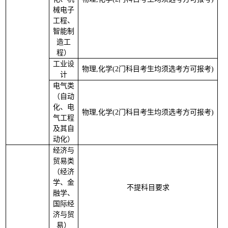
械电子
工程、
智能制
造工
程）
工业设
物理
,化学(2门科目考生均须选考方可报考)
2
计
电气类
（自动
化、电
物理
,化学(2门科目考生均须选考方可报考)
1
气工程
及其自
动化）
经济与
贸易类
（经济
学、金
不提科目要求
1
融学、
国际经
济与贸
易）