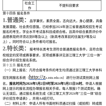
社会工
不提科目要求
1
作
第十四条
报名条件
1.普通类：
品学兼优，素质全面，志向远大，身心健康，具备
发展潜能、社会责任感强，已经参加
2024年浙江省普通高校招生考试
报名的考生，学业水平考试各科目成绩合格，且高中综合素质评价中
品德表现终评须达到B等及以上（新高考改革前的往届生P等及以
上）。同时符合以上条件者均可报名。
2.特长类：
报考特长类考生须符合普通类报名条件，且符合我
校规定的奖项或赛事要求，奖项或赛事详见浙江理工大学
“三位一体”
综合评价招生报名系统。
第十五条
报名方式
（一）网上报名：
凡符合报考条件的考生均须通过浙江理工大学本科
http://z
招生网报名系统（
s.zstu.edu.cn）进行分
测试类别
网上报
名，
报名时间为
2024年3月
2
日
9时至2024年3月15日16时
。申请人根据
网上提示的报名流程办理报名相关手续，每人限报
1个测试类别。确
认无误后，通过报名系统生成《浙江理工大学2024年“三位一体”综合
评价招生申请表》，并用A4纸打印。
（二）材料上传：
申请人所有书面材料须通过扫描（或拍照）转成图