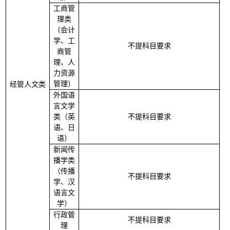
工商管
理类
（会计
学、工
不提科目要求
1
商管
理、人
力资源
管理）
经管人文类
外国语
言文学
类（英
不提科目要求
2
语、日
语）
新闻传
播学类
（传播
不提科目要求
1
学、汉
语言文
学）
行政管
不提科目要求
1
理