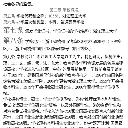
社会各界的监督。
第二章
学校概况
第五条
学校代码和全称：
10338、浙江理工大学
第六条
办学层次和类型：本科、普通高等学校
第七条
颁发毕业证书、学位证书的学校名称：浙江理工大学
第八条
学校地址：浙江省杭州市钱塘区
2号大街928号（下沙校
区）、浙江省杭州市临平区康泰路8号（临平校区）
第九条
学校简介：浙江理工大学是以工为主，特色鲜明，优势突出，
理、工、文、经、管、法、艺术、教育等多学科协调发展的省重点建
设高校，学校进入
“三校区一中心”的发展新格局。学校前身蚕学馆创
办于1897年，是我国最早创办的新学教育机构之一，1964年由国务院
定名为浙江丝绸工学院，2004年更名为浙江理工大学。1959年开始招
收本科生，1979年开始招收硕士研究生，2006年获得博士学位授予
权。
学校拥有博士、硕士、学士学位授予权，具有
“推荐优秀本科毕业生
免试攻读硕士学位研究生”资格，以及外国留学生、港澳台侨学生和
对港台免试招生资格。学校入选首批50家全国高校实践育人创新创业
基地、全国毕业生就业典型经验高校50强、教育部全国创新创业典型
经验高校50强。学校现有本科招生专业58个，其中“双万计划”国家级