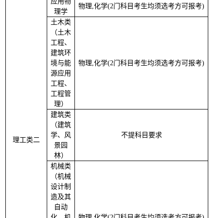
应用物
物理
,化学(2门科目考生均须选考方可报考)
2
理学
土木类
（土木
工程、
建筑环
境与能
物理
,化学(2门科目考生均须选考方可报考)
3
源应用
工程、
工程管
理）
建筑类
（建筑
学、风
不提科目要求
2
理工类二
景园
林）
机械类
（机械
设计制
造及其
自动
化、机
物理
,化学(2门科目考生均须选考方可报考)
2