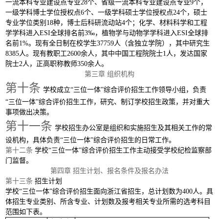
一流本科专业建设点专业28个、省级一流本科专业建设点专业9个，
一级学科博士学位授权点6个、一级学科硕士学位授权点24个，硕士
专业学位类别18种，博士后科研流动站4个；化学、材料科学和工程
学学科进入ESI全球排名前3‰，植物学与动物学学科进入ESI全球排
名前1%。现有全日制在校学生37759人（含独立学院），其中研究生
8385人。现有教职工2600余人，其中中国工程院院士1人，发达国家
院士2人，正高职称教师350余人。
第三章
组织机构
第十条
学校成立
“三位一体”综合评价招生工作领导小组，负责
“三位一体”综合评价招生工作，研究、制订学校招生政策，并对重大
事项做出决策。
第十一条
学校招生办公室是组织和实施招生及其相关工作的常
设机构，具体负责
“三位一体”综合评价招生的日常工作。
第十二条
学校
“三位一体”综合评价招生工作主动接受学校纪检监察部
门监督。
第四章
招生计划、报名条件及报名办法
第十三条
招生计划
学校
“三位一体”综合评价招生面向浙江省招生，总计划数为4
0
0人。具
体招生专业类别、所含专业、计划数及报考相关专业所需的选考科目
范围如下表。