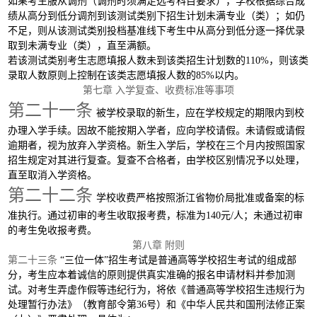
如果考生服从调剂（调剂时须满足选考科目要求），学校根据综合成
绩从高分到低分调剂到该测试类别下招生计划未满专业（类）；如仍
不足，则从该测试类别投档基准线下考生中从高分到低分逐一择优录
取到未满专业（类），直至满额。
若该测试类别考生志愿填报人数未到该类招生计划数的
110%，则该类
录取人数原则上控制在该类志愿填报人数的85%以内。
第七章
入学复查、收费标准等事项
第二十一条
被学校录取的新生，应在学校规定的期限内到校
办理入学手续。因故不能按期入学者，应向学校请假。未请假或请假
逾期者，视为放弃入学资格。新生入学后，学校在三个月内按照国家
招生规定对其进行复查。复查不合格者，由学校区别情况予以处理，
直至取消入学资格。
第二十二条
学校收费严格按照浙江省物价局批准或备案的标
准执行。通过初审的考生收取报考费，标准为140元/人；未通过初审
的考生免收报考费。
第八章
附则
第二十三条
“三位一体”招生考试是普通高等学校招生考试的组成部
分，考生应本着诚信的原则提供真实准确的报名申请材料并参加测
试。对考生弄虚作假等违纪行为，将依《普通高等学校招生违规行为
处理暂行办法》（教育部令第36号）和《中华人民共和国刑法修正案