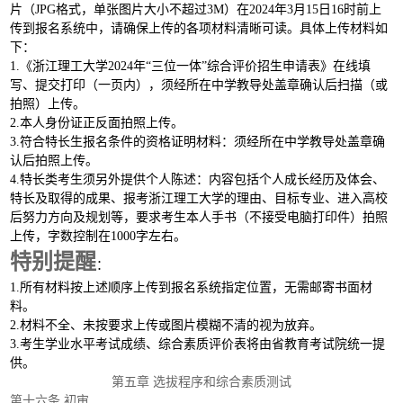
片（
JPG格式，单张图片大小不超过3M）在2024年3月15日16时前上
传到报名系统中，请确保上传的各项材料清晰可读。具体上传材料如
下：
1.《浙江理工大学2024年“三位一体”综合评价招生申请表》在线填
写、提交打印（一页内），须经所在中学教导处盖章确认后扫描（或
拍照）上传。
2.本人身份证正反面拍照上传。
3.符合特长生报名条件的资格证明材料：须经所在中学教导处盖章确
认后拍照上传。
4.特长类考生须另外提供个人陈述：内容包括个人成长经历
及体会、
特长及取得的成果、报考浙江理工大学的理由、目标专业、进入高校
后努力方向及规划等，要求考生本人手书（不接受电脑打印件）拍照
上传，字数控制在
1000字左右。
特别提醒
：
1.所有材料按上述顺序上传到报名系统指定位置，无需邮寄书面材
料。
2.材料不全、未按要求上传或图片模糊不清的视为放弃。
3.考生学业水平考试成绩、综合素质评价表将由省教育考试院统一提
供。
第五章
选拔程序和综合素质测试
第十六条
初审