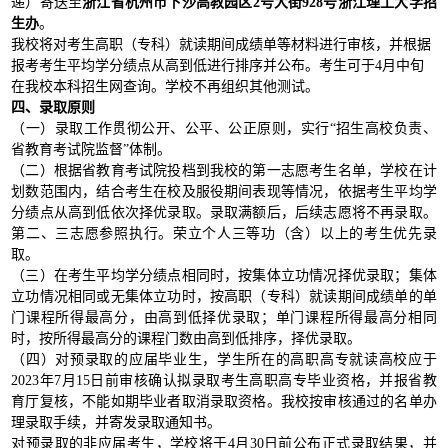
递）寄送至
浙江省杭州市下沙高教园区
2号大街928号浙江理工大学招
生办
。
我校将对考生高职（专科）就读期间成绩单等材料进行审核，并根据
报考考生平均学分绩点从高到低进行排序并公布。考生可于
4月中旬
在我校本科招生网查询。学校不再组织其他测试。
四、录取原则
（一）录取工作贯彻公开、公平、公正原则，实行
“招生高校负责、
省教育考试院监督”体制。
（二）根据省教育考试院投档到我校的第一志愿考生名单，学校在计
划数范围内，结合考生在校及服役期间表现等情况，依据考生平均学
分绩点从高到低依次择优录取。录取满额后，后续志愿将不再录取。
第二、三志愿参照执行。荣立个人三等功（含）以上的考生优先录
取。
（三）在考生平均学分绩点相同时，按集体立功情况择优录取；集体
立功情况相同或无集体立功时，按高职（专科）就读期间成绩单的单
门课程所得最高分，由高到低择优录取；单门课程所得最高分相同
时，按所得最高分的课程门数由高到低排序，择优录取。
（四）对预录取的应届毕业生，学生所在的高职高专就读高校应于
2023年7月15日前审核确认拟录取考生高职高专毕业资格，并报省教
育厅复核，不能如期毕业者取消录取资格。我校按审核通过的名单办
理录取手续，并寄发录取通知书。
对预录取的非应届考生，学校将于
4月30日前公布正式录取结果，并