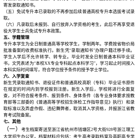
寄发录取通知书。
（五）免试专升本已录取的不再参加后续普通高校专升本选拔考试录
取。
（六）凡录取后未报到、自行放弃入学资格的考生，此后不再享受退
役大学生士兵免试专升本政策。
五、学籍管理
专升本学生为全日制普通高等学校学生，学制两年。学费按省物价局
批准备案的收费标准执行。新生凭
“录取通知书”办理户籍迁移手续。
学生入学后不允许转学、转专业。毕业时发全日制普通本科毕业证
书，文凭表述为“本校XX专业专科起点本科学习”，学习起止时间按入
本科实际时间填写，符合学位授予条件的授予学士学位。
六、入学复查
新生凭录取通知书、退役证件和普通高校高职（专科）毕业证书原件
在规定的时间内到学校报到注册。新生入学后，学校将进行全面复
查，对不符合报考条件、报到条件、身体条件（各专业身体要求按教
育部等三部委的《普通高等学校招生体检工作指导意见》执行）和录
取标准以及弄虚作假、违纪舞弊者，取消其入学资格，并报浙江省教
育考试院备案。
七、其他
（一）
考生档案寄送至浙江省杭州市钱塘区2号大街928号浙江理工
大学招生办公室。档案材料应包括：考生高考录取档案及高职高专学