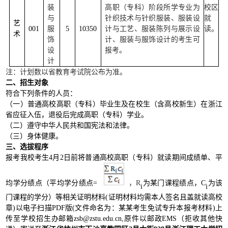
装
高职（专科）阶段所学专业为
校区
与
针织技术与针织服装、服装设
就
艺
001
服
5
10350
计与工艺、服装陈列与展示设
读。
术
饰
计、服装与服饰设计的考生可
设
报考。
计
注：
计划数以省
教育考试院公布为准
。
二、招生对象
符合下列条件的人员：
（一）普通高校高职（专科）毕业生及在校生（含高校新生）在浙江
省应征入伍，退役后完成高职（专科）学业。
（二）遵守中华人民共和国宪法和法律。
（三）身体健康。
三、选拔程序
报考我校考生
4月2日前将普通高校高职（专科）就读期间成绩单、平
均学分绩点（平均学分绩点=
，
R
为某门课程绩点，
C
为该
i
i
门课程的学分）等相关证明材料
(证明材料均需本人签名且盖就读高校
章)以电子扫描PDF版(文件命名为：某某考生免试专升本报考材料)上
传至学校招生办邮箱zsb@zstu.edu.cn,原件以邮政EMS（拒收其他快