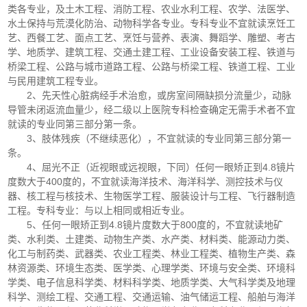
类各专业，及土木工程、消防工程、农业水利工程、农学、法医学、
水土保持与荒漠化防治、动物科学各专业。专科专业不宜就读烹饪工
艺、西餐工艺、面点工艺、烹饪与营养、表演、舞蹈学、雕塑、考古
学、地质学、建筑工程、交通土建工程、工业设备安装工程、铁道与
桥梁工程、公路与城市道路工程、公路与桥梁工程、铁道工程、工业
与民用建筑工程专业。
2、先天性心脏病经手术治愈，或房室间隔缺损分流量少，动脉
导管未闭返流血量少，经二级以上医院专科检查确定无需手术者不宜
就读的专业同第三部分第一条。
3、肢体残疾（不继续恶化），不宜就读的专业同第三部分第一
条。
4、屈光不正（近视眼或远视眼，下同）任何一眼矫正到4.8镜片
度数大于400度的，不宜就读海洋技术、海洋科学、测控技术与仪
器、核工程与核技术、生物医学工程、服装设计与工程、飞行器制造
工程。专科专业：与以上相同或相近专业。
5、任何一眼矫正到4.8镜片度数大于800度的，不宜就读地矿
类、水利类、土建类、动物生产类、水产类、材料类、能源动力类、
化工与制药类、武器类、农业工程类、林业工程类、植物生产类、森
林资源类、环境生态类、医学类、心理学类、环境与安全类、环境科
学类、电子信息科学类、材料科学类、地质学类、大气科学类及地理
科学、测绘工程、交通工程、交通运输、油气储运工程、船舶与海洋