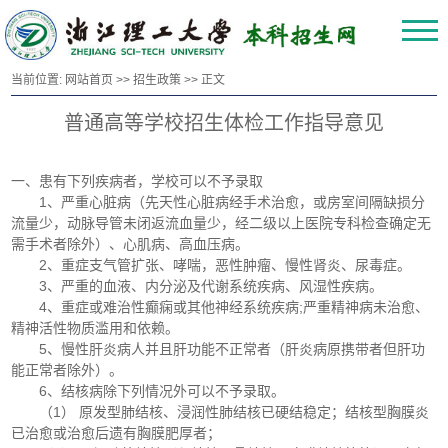
当前位置:
网站首页
>>
招生政策
>> 正文
普通高等学校招生体检工作指导意见
一、患有下列疾病者，学校可以不予录取
1、严重心脏病（先天性心脏病经手术治愈，或房室间隔缺损分
流量少，动脉导管未闭返流血量少，经二级以上医院专科检查确定无
需手术者除外）、心肌病、高血压病。
2、重症支气管扩张、哮喘，恶性肿瘤、慢性肾炎、尿毒症。
3、严重的血液、内分泌及代谢系统疾病、风湿性疾病。
4、重症或难治性癫痫或其他神经系统疾病;严重精神病未治愈、
精神活性物质滥用和依赖。
5、慢性肝炎病人并且肝功能不正常者（肝炎病原携带者但肝功
能正常者除外）。
6、结核病除下列情况外可以不予录取。
（1） 原发型肺结核、浸润性肺结核已硬结稳定；结核型胸膜炎
已治愈或治愈后遗有胸膜肥厚者；