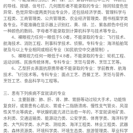
的导线、按键、信号灯、几何图形者不能录取的专业：除同轻度色觉
异常、色觉异常II度两类列出专业外，还包括经济学类、管理科学与
工程类、工商管理类、公共管理类、农业经济管理类、图书档案学类
各专业。不能准确在显示器上识别红、黄、绿、兰、紫各颜色中任何
一种颜色的数码、字母者不能录取到计算机科学与技术等专业。
4、裸眼视力任何一眼低于5.0者，不能录取的专业：飞行技术、
航海技术、消防工程、刑事科学技术、侦察。专科专业：海洋船舶驾
驶及与以上专业相同或相近专业（如民航空中交通管制）。
5、裸眼视力任何一眼低于4.8者，不能录取的专业：轮机工程、
运动训练、民族传统体育。专科专业：烹饪与营养、烹饪工艺等。
6、乙型肝炎表面抗原携带者不能录取的专业：学前教育、航海
技术、飞行技术等。专科专业：面点工艺、西餐工艺、烹饪与营养、
烹饪工艺、食品科学与工程等。
三、患有下列疾病不宜就读的专业
1、主要脏器：肺、肝、肾、脾、胃肠等动过较大手术，功能恢
复良好，或曾患有心肌炎、胃或十二指肠溃疡、慢性支气管炎、风湿
性关节炎等病史，甲状腺机能亢进已治愈一年的，不宜就读地矿类、
水利类、交通运输类、能源动力类、公安学类、体育学类、海洋科学
类、大气科学类、水产类、测绘类、海洋工程类、林业工程类、武器
类、森林资源类、环境科学类、环境生态类、旅游管理类、草业科学