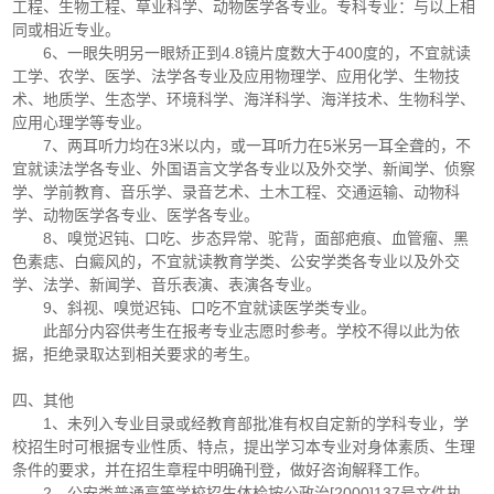
工程、生物工程、草业科学、动物医学各专业。专科专业：与以上相
同或相近专业。
6、一眼失明另一眼矫正到4.8镜片度数大于400度的，不宜就读
工学、农学、医学、法学各专业及应用物理学、应用化学、生物技
术、地质学、生态学、环境科学、海洋科学、海洋技术、生物科学、
应用心理学等专业。
7、两耳听力均在3米以内，或一耳听力在5米另一耳全聋的，不
宜就读法学各专业、外国语言文学各专业以及外交学、新闻学、侦察
学、学前教育、音乐学、录音艺术、土木工程、交通运输、动物科
学、动物医学各专业、医学各专业。
8、嗅觉迟钝、口吃、步态异常、驼背，面部疤痕、血管瘤、黑
色素痣、白癜风的，不宜就读教育学类、公安学类各专业以及外交
学、法学、新闻学、音乐表演、表演各专业。
9、斜视、嗅觉迟钝、口吃不宜就读医学类专业。
此部分内容供考生在报考专业志愿时参考。学校不得以此为依
据，拒绝录取达到相关要求的考生。
四、其他
1、未列入专业目录或经教育部批准有权自定新的学科专业，学
校招生时可根据专业性质、特点，提出学习本专业对身体素质、生理
条件的要求，并在招生章程中明确刊登，做好咨询解释工作。
2、公安类普通高等学校招生体检按公政治[2000]137号文件执