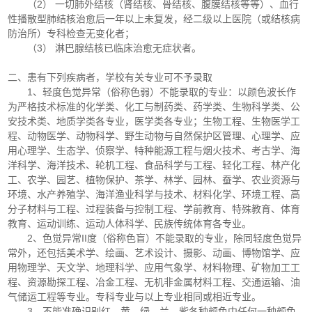
（2） 一切肺外结核（肾结核、骨结核、腹膜结核等等）、血行
性播散型肺结核治愈后一年以上未复发，经二级以上医院（或结核病
防治所）专科检查无变化者；
（3） 淋巴腺结核已临床治愈无症状者。
二、患有下列疾病者，学校有关专业可不予录取
1、轻度色觉异常（俗称色弱）不能录取的专业：以颜色波长作
为严格技术标准的化学类、化工与制药类、药学类、生物科学类、公
安技术类、地质学类各专业，医学类各专业；生物工程、生物医学工
程、动物医学、动物科学、野生动物与自然保护区管理、心理学、应
用心理学、生态学、侦察学、特种能源工程与烟火技术、考古学、海
洋科学、海洋技术、轮机工程、食品科学与工程、轻化工程、林产化
工、农学、园艺、植物保护、茶学、林学、园林、蚕学、农业资源与
环境、水产养殖学、海洋渔业科学与技术、材料化学、环境工程、高
分子材料与工程、过程装备与控制工程、学前教育、特殊教育、体育
教育、运动训练、运动人体科学、民族传统体育各专业。
2、色觉异常II度（俗称色盲）不能录取的专业，除同轻度色觉异
常外，还包括美术学、绘画、艺术设计、摄影、动画、博物馆学、应
用物理学、天文学、地理科学、应用气象学、材料物理、矿物加工工
程、资源勘探工程、冶金工程、无机非金属材料工程、交通运输、油
气储运工程等专业。专科专业与以上专业相同或相近专业。
3、不能准确识别红、黄、绿、兰、紫各种颜色中任何一种颜色