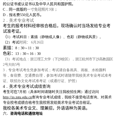
的公证书或认证书以及中华人民共和国护照
。
C．
同一底版的
一寸免冠照片
3张
；
D．报名费5
5
0
元人民币。
2．美术专业考试
考生的报考材料经审核合格后，现场确认时当场发给专业考
试准考证。
（
1）考试科目：素描（静物或人像）、色彩（静物或风景）。
（
2）考试
时间：
6月26日
素描：
8：30～11：30
色彩：
13：30～16：30
（
3）考试地点：
浙江理工大学（下沙校区），浙江杭州市下沙高教园区
2号大街5号
3．专业考试考生凭参加考试；考试请自备画具、画板、水粉颜料
等，食宿费、交通费自理，参加考试时请随带我校美术专业考试准考
证、联招办文化考试准考证（或通行证、护照）
4．美术专业考试成绩查询
考生可在
7月初（具体时间请随时关注我校招生网）通过访问
http://zs.zstu.edu.cn
查询专业考试成绩，我校不接受电话查询。对
美术
专业校考成绩合格考生我校将发给美术专业考试合格证。
我校各美术专业文、理兼招，外语语种为英语。
六．
咨询电话和通信地址