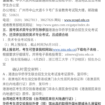
请咨询：
中华人民共和国普通高校联合招收华侨、港澳地区及台湾省
学生
办公室.
办公地址：广州市中山大道６９号广东省教育考试院大楼，邮政编
码：
510631.
电话：（
020）38627813，38627826
网站：
www.ecogd.edu.cn
或者教育部相关网站：
http://www.gatzs.com.cn/gatpz/index.do
五．报考美术类专业学生除参加
港澳台华侨学生
联合招生文化考试
外，还须参加我校美术专业考试，且成绩合格
1．美术专业考试报名：
（
1）网上预报名，截止时间为6月10日，
网上报名时，考生可登录我校网站
(
www.zstu.edu.cn
)下载电子表格，
根据要求仔细填写，并将电子表格投寄至：
zsbnews@zstu.edu.cn
（
2）报名现场确认：6月
25
日，浙江理工大学（下沙校区）招生办公
室
确认时需交材料：
A．
港澳台华侨学生
联合招生文化考试准考证原件、复印件；
B．港澳地区考生须交验香港或澳门永久性居民身份证和《港澳居民
来往内地通行证》原件、复印件；
港澳地区考生须交验香港或澳门非永久居民身份证和《港澳居民来往
内地通行证》原件、复印件；
台湾地区考生
须交验
《台湾居民来往大陆通行证》
；
华侨考生
须交验
我驻外使（领）馆出具的取得外国长期或永久居留权