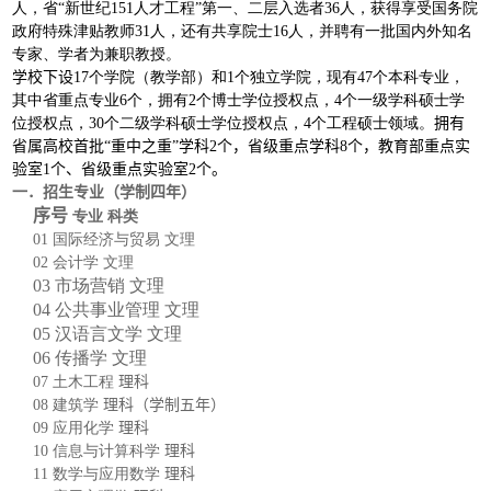
人，省“新世纪151人才工程”第一、二层入选者36人，获得享受国务院
政府特殊津贴教师31人，还有共享院士16人，并聘有一批国内外知名
专家、学者为兼职教授。
学校下设
17个学院（教学部）和1个独立学院，现有47个本科专业，
其中省重点专业6个，拥有2个博士学位授权点，4个一级学科硕士学
位授权点，30个二级学科硕士学位授权点，4个工程硕士领域。
拥有
省属高校首批
“
重中之重
”
学科
2
个，省级重点学科
8
个，教育部重点实
验室
1
个、省级重点实验室
2
个。
一．招生专业（
学制四年）
序号
专业
科类
01
国际经济与贸易
文理
02
会计学
文理
03
市场营销
文理
04
公共事业管理
文理
05
汉语言文学
文理
06
传播学
文理
07
土木工程
理科
08
建筑学
理科（学制五年）
09
应用化学
理科
10
信息与计算科学
理科
11
数学与应用数学
理科