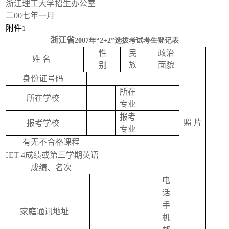
浙江理工大学招生办公室
二
00
七年一月
附件
1
浙江省
2007年“2+2”选拔考试考生登记表
性
民
政治
姓
名
别
族
面貌
身份证号码
所在
所在学校
专业
报考
照
片
报考学校
专业
有无不合格课程
CET-4
成绩或第三学期英语
成绩、名次
电
话
手
家庭通讯地址
机