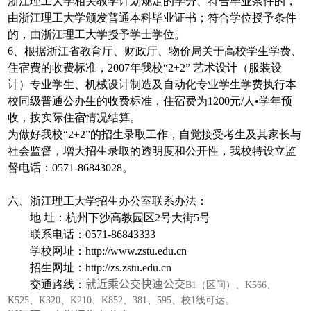
浙江理工大学相关教学计划规定的学分、符合毕业条件的，
由浙江理工大学颁发普通本科毕业证书；符合学位授予条件
的，由浙江理工大学授予学士学位。
6、根据浙江省教育厅、财政厅、物价局关于高校学生学费、
住宿费的收费标准，2007年我校“2+2” 艺术设计（服装设
计）专业学生、机械设计制造及自动化专业学生学费执行本
校同级普通公办生的收费标准，住宿费为1200元/人•学年预
收，按实际住宿情况结算。
为做好我校“2+2”的招生录取工作，自觉接受考生及其家长与
社会监督，增大招生录取的透明度和公开性，我校特设立监
督电话：0571-86843028。
六、浙江理工大学招生办公室联系办法：
地 址：杭州下沙高教园区2号大街5号
联系电话：0571-86843333
学校网址：http://www.zstu.edu.cn
招生网址：http://zs.zstu.edu.cn
交通路线：
就近乘公交快速公交
B1（区间）、K566、
K525、K320、K210、K852、381、595、校1线可达。