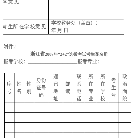
荐
意
见
学校教务处（盖章）：
考
生所
在学
校意
见
年
月
日
附件
2
浙江省
2007年“2+2”选拔考试考生花名册
报考学校：
____________________
报考专业：
____________________
通
联
所
所
政
身份
考
序
姓
性
讯
邮
系
在
在
治
证号
生
号
名
别
地
编
电
专
学
面
码
号
址
话
业
校
貌