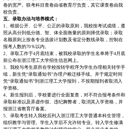
卷的宽严。联考科目查卷由省教育厅负责，其它课查卷由我
校负责。
五、录取办法与培养模式：
1、根据公开、公平、公正的录取原则，我校按考试成绩，遵
照从高分到低分德、智、体全面衡量的原则择优录取；录取
名额原则上按各专业选拔计划数及省定分数线录取，控制在
报考人数的70％以内。
2、录取工作于4月底结束，被我校录取的学生名单将于4月底
前公布在浙江理工大学招生信息网上。
3、我校与考生原所在学校按转学程序为学生办理相关转学手
续，新生凭“录取通知书”办理户粮迁移手续。并于规定时间
凭“录取通知书”到浙江理工大学报到，不按期报到者取消入
学资格。
4、新生报到后，学校要进行全面复查，对不符合报考条件和
录取标准以及弄虚作假、违纪舞弊者，取消其入学资格，并
报浙江省教育厅备案。
5、录取考生转入我校后列入浙江理工大学普通本科生管理，
组织教学与管理。学生入学后不允许转专业。转入学生修满