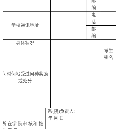
邮
编
电
话
学校通讯地址
邮
编
身体状况
考生
签名
何时何地受过何种奖励
或处分
系
(
院
)
负责人：
年
月
日
所
在学
院审
核和
推