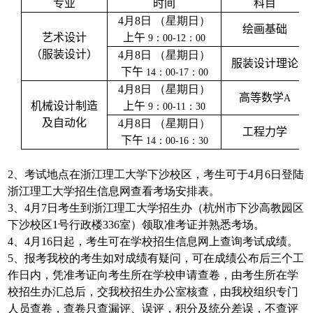
专业
时间
科目
4月8日 （星期日）
绘画基础
艺术设计
上午
9：00-12：00
（服装设计）
4月8日 （星期日）
服装设计理论
下午
14：00-17：00
4月8日 （星期日）
高等数学
A
机械设计制造
上午
9：00-11：30
及自动化
4月8日 （星期日）
工程力学
下午
14：00-16：30
2、考试地点在浙江理工大学下沙校区，考生可于4月6日登陆
浙江理工大学招生信息网查看考场安排表。
3、4月7日考生到浙江理工大学招生办（杭州市下沙高教园区
下沙校区1号行政楼336室）领取准考证并熟悉考场。
4、4月16日起，考生可在学校招生信息网上查询考试成绩。
5、报考我校的考生如对成绩有疑问，可在成绩公布后三个工
作日内，凭准考证向考生所在学校申请查卷，由考生所在学
校招生办汇总后，交我校招生办公室核查，由我校组织专门
人员查卷，查卷只查漏评、误评，积分及统分差误，不查评