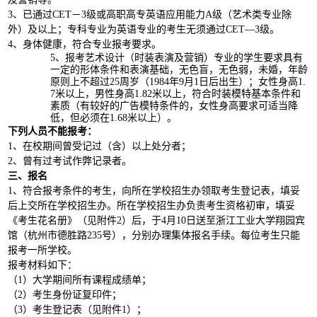
3
、已通过
CET
－
3
级或高职高专英语应用能力
A
级（艺术类专业除
外）及以上；专科专业为英语专业的考生无须通过
CET
—
3
级。
4
、身体健康，符合专业报考要求。
5
、报考艺术设计（时装表演及营销）专业的学生要求具有
一定的形体条件和表演基础，无色盲，无色弱，未婚，年龄
原则上不超过
25
周岁（
1984
年
9
月
1
日
后出生）；女性身高
1.
7
米
以上，男性身高
1.82
米
以上，符合时装模特基本条件和
素质（有较好的广告模特条件的，女性身高要求可适当降
低，但必须在
1.68
米
以上）。
下列人员不能报考：
1
、在校期间曾受记过（含）以上处分者；
2
、曾有过考试作弊记录者。
三、报名
1
、符合报考条件的考生，向所在学校招生办领取考生登记表，填妥
后上交所在学校招生办。所在学校招生办负责考生资格初审，填妥
《考生花名册》（见附件
2
）后，于
4
月
10
日
送至浙江工业大学翔园宾
馆（杭州市德胜路
235
号），分别办理集体报名手续。每位考生只能
报考一所学校。
报考材料如下：
（
1
）大学期间所有课程成绩单；
（
2
）考生身份证复印件；
（
3
）考生登记表（见附件
1
）；