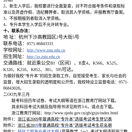
2
、新生入学后，我校要进行全面复查，对不符合报考条件和录取标
准以及弄虚作假、违纪舞弊者，取消其入学资格，并报教育厅备案。
3
、不按期报到者取消入学资格。
4
、专升本学生入学后不允许转专业。
十、联系办法：
地
址：杭州下沙高教园区
号大街
号
2
5
联系电话：
0571-86843333
学校网址：
http://www.zstu.edu.cn
招生网址：
http://zs.zstu.edu.cn
交通路线：就近乘公交
（区间）、
支
、
、
、
B1
B
4
K566
K525
、
、
、
、
可达。
K320
K210
K852
381
595
为做好我校“专升本”的招生录取工作，自觉接受考生、家长与社会的
监督，增大招生录取的透明度和公开性，我校特设立监督电话：
0571-
86843028
。
二
OO
九年三月
联考科目历年试卷、考试大纲等请在浙江教育厅网站下载。
其余科目考试大纲及指导用书详见附件
3-6
，请点击下载。
浙江教育厅网站：
http://www.zjedu.gov.cn/gb/gxjx/index.html
附件
1
：
浙江省
2009
年普通高校“专升本”选拔考试考生登记表
附件
2
：
浙江省
20
09
年普通高校“专升本”选拔考试考生花名册
附件
3
：
轻化工程专业考试大纲
[
高等数学（一）考试大纲请到浙江教