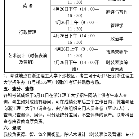
11
﹕
30
）
英
语
4
月
26
日
下午（
14
﹕
00
—
翻译与写作
16
﹕
30
）
4
月
26
日
上午（
9
﹕
00
—
管理学
11
﹕
30
）
行政管理
4
月
26
日
下午（
14
﹕
00
—
政治学
16
﹕
30
）
4
月
26
日
上午（
9
﹕
00
—
市场营销学
艺术设计（时装表演
11
﹕
30
）
及营销）
4
月
26
日
下午（
14
﹕
00
开
时装表演综
始）
合素质
2
、
考试地点在浙江理工大学下沙校区，考生可于
4
月
25
日
到浙江理工
大学招生办（
1
号楼
336
室）领取准考证并熟悉考场。
五、查分、查卷
各科考试成绩于
5
月
11
日在浙江理工大学招生网站上供考生本人查
询。考生如对成绩有疑问，可在成绩公布后三个工作日内，凭准考证
向浙江理工大学申请查卷，由学校组织专门人员查卷（至少
2
人），
查卷只查漏评、误评，积分及统分差误，不查评卷的宽严。联考科目
查卷由省教育厅负责。
六、录取
我校负责德、智、体全面衡量，除艺术设计（时装表演及营销）专业