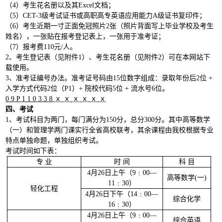
（
4
）考生花名册以及其
Excel
文档；
（
5
）
CET-3
级考试证书或高职高专英语应用能力
A
级证书复印件；
（
6
）考生近期一寸正面免冠照片
2
张（照片背面写上毕业学校及考生
姓名），一张贴在报考登记表上，一张用于准考证；
（
7
）报考费
110
元
/
人。
2
、考生登记表（见附件
1
）、考生花名册（见附件
2
）可在本网站下
载使用。
3
、准考证编号办法。准考证号码由
15
位数字组成：录取年份后
2
位
+
入学方式代码
2
位（
P1
）
+
院校代码
5
位
+
流水号
6
位。
0
9
P
1
1
0
3
3
8
ｘ
ｘ
ｘ
ｘ
ｘ
ｘ
四、考试
1
、考试科目为两门，每门满分为
150
分，总分
300
分。其中高等数学
（一）和管理学两门课实行全省高校联考，其余课程由我校根据专业
特点单独命题，单独组织考试。
考试时间如下表：
专
业
时
间
科
目
4
月
26
日
上午（
9
﹕
00
—
高等数学
(
一
)
11
﹕
30
）
轻化工程
4
月
26
日
下午（
14
﹕
00
—
综合化学
16
﹕
30
）
4
月
26
日
上午（
9
﹕
00
—
综合英语