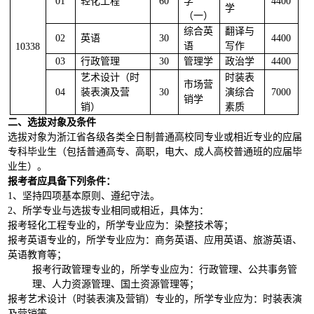
01
轻化工程
60
学
4400
学
（一）
综合英
翻译与
02
英语
30
4400
语
写作
10338
03
行政管理
30
管理学
政治学
4400
艺术设计（时
时装表
市场营
04
装表演及营
30
演综合
7000
销学
销）
素质
二、选拔对象及条件
选拔对象为浙江省各级各类全日制普通高校同专业或相近专业的应届
专科毕业生（包括普通高专、高职，电大、成人高校普通班的应届毕
业生）。
报考者应具备下列条件：
1
、坚持四项基本原则、遵纪守法。
2
、所学专业与选拔专业相同或相近，具体为：
报考轻化工程专业的，所学专业应为：染整技术等；
报考英语专业的，所学专业应为：商务英语、应用英语、旅游英语、
英语教育等；
报考行政管理专业的，所学专业应为：行政管理、公共事务管
理、人力资源管理、国土资源管理等；
报考艺术设计（时装表演及营销）专业的，所学专业应为：时装表演
及营销等。