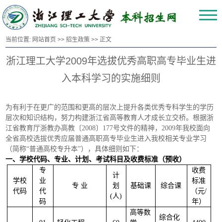
当前位置:
网站首页
>>
招生政策
>> 正文
浙江理工大学2009年选拔优秀高职高专毕业生进
入本科学习的实施细则
为有利于在更广的范围和更高的层次上提升各类优秀专科学生的学历
层次和知识结构，努力构建浙江省高等教育人才成长立交桥。根据浙
江省教育厅浙教办高教〔
2008
〕
177
号文件的精神，
2009
年我校面向
全省高校选拔优秀应届普通高职高专毕业生进入我校相关专业学习
（简称“普通高校专升本”），具体细则如下：
一、学校代码、专业、计划、考试科目及收费标准（预收）
专
收费
计
学校
业
标准
专
业
划
基础课
综合课
代码
代
（元
/
(
人
)
码
年）
高等数
综合化