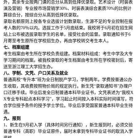
外，其余专业按两门课的总分从高到低择优录取。艺术设计（时装表
演及营销）专业按市场营销学
30%
、时装表演综合素质
70%
的比例计
算综合分，按综合分从高到低择优录取。
录取名额原则上按各专业选拔计划数录取，生源不足的专业控制在报
考人数的
70
％以内。选拔工作于
5
月底结束。我校将于
6
月初在招生网
站上公布被选拔录取学生的名单，接受社会的监督。录取通知书于
6
月寄至考生原所在学校招生办，再由学校转交考生本人。
七、档案组建
考生档案由考生所在学校负责组建。档案材料组成：考生中学及大专
学习期间的档案。被我校录取的考生档案由考生所在学校密封后，寄
送至浙江理工大学招生办。
八、学制、文凭、户口关系及就业
普通高校“专升本”班为全日制脱产学习，学制两年。学费按普通公办
生收取，其收费按照物价局的规定执行。新生凭“录取通知书”办理户
口迁移手续。毕业后发全日制普通本科毕业证书，文凭表述为“我校
X
X
专业专科起点本科学习”，学习起止时间按入本科实际时间填写，符
合学位授予条件的授予学士学位。毕业后享受国家普通本科毕业生待
遇。
九、报到
1
、新生在
9
月初入学（具体时间另行通知），新生报到时，必须交验
普通专科（高职）毕业证原件，届时未拿到专科毕业证书的取消入学
资格。