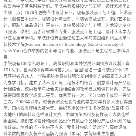
被誉为中国著名时装学府。学院共有服装设计与工程、设计艺术学2
个硕士点；1979年创办艺术设计专业，现有服装设计与工程、艺术设
计（服装艺术设计、服装设计与营销、时装表演及营销、染织艺术设
计、服装与饰品设计）等专业，其中服装设计与工程、艺术设计专业
（服装、染织）为浙江省重点专业，服装设计与工程、设计艺术学为
浙江省重点学科。学院还设有由浙江理工大学与美国纽约州立大学时
装技术学院(Fashion Institute of Technology, State University of
New York)合作举办的艺术与设计专业、服装设计与工程专业本科项
目。
学院现有130余名教职工，高级职称和国外学成归国师资以及浙江省
151人才、省高校中青年学科带头人、全国“著名十佳时装设计师”称
号获得者近70人。学院把培养具有较强创新创业能力的高素质人才作
为办学目标，建立了艺术设计与工程技术相结合、创意设计与产品设
计相结合、校内教学与社会实践相结合的教学模式和课程体系，先后
获得国家级教学成果二等奖、优秀奖各一次，浙江省教学成果一等奖
三次。2000年以来，时装表演及营销专业的学生每年有多人次获得国
际、国内各类模特大赛大奖。染织艺术设计学生多次获得“盖奇杯”亚
太地区T恤面料及花样设计大赛、中国纺织面料及花样设计大赛花样
组金奖。染织艺术设计和纺织品设计有数百个品种投产后获可观的经
济效益。培养的毕业生供不应求，受到社会的广泛欢迎与高度评价。
近半数的杭派女装产业品牌为服装（国际）学院毕业生所创。