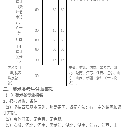
设计
（染
60
30
30
织艺
术设
计）
广告
30
15
15
学
动画
60
30
30
工业
60
30
30
设计
美术
30
15
15
学
艺术设计
安徽、河北、河南、黑龙江、湖
（时装表
北、湖南、江苏、江西、辽宁、山
35
演及营
东、山西、新疆、浙江（专业校
销）
考）。
二．美术类考生注意事项
（一）美术类专业报名
1．报考对象、条件
（1）坚持四项基本原则，热爱祖国，遵纪守法；有一定的绘画和设
计基础。
（2）身体健康，无色盲，无色弱。
（3）安徽、河北、河南、黑龙江、湖北、湖南、江苏、江西、山