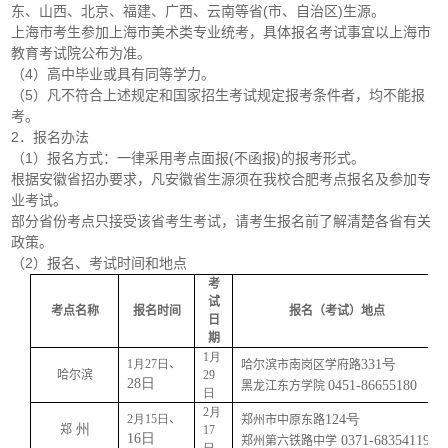
东、山西、北京、福建、广西、云南等省(市、自治区)生源。
上海市考生参加上海市美术类专业统考，具体报名考试事宜以上海市
教育考试院公布为准。
（4）高中毕业或具有同等学力。
（5）凡不符合上述规定和国家招生考试规定报考条件者，均不能报
考。
2．报名办法
（1）报名方式：一律采用考点面报(不函报)的报考形式。
根据安徽省招办要求，凡安徽省生源须在我校合肥考点报名及参加专
业考试。
部分省份考点只接受该省考生考试，请考生报名前了解清楚各省有关
政策。
（2）报名、考试时间和地点
考
试
考点名称
报名时间
报名（考试）地点
日
期
1月
1月27日
、
331号
哈尔滨市南岗区学府路
哈尔滨
29
28日
0451-86655180
黑龙江东方学院
日
2月
2月15日
、
124号
郑州市中原东路
州
郑
17
16日
0371-68354119
郑州第六铁路中学