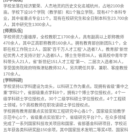
学校坐落在经济繁荣、人杰地灵的历史文化名城杭州，占地2100余
亩。学校下设16个学院（教学部）和1个独立学院，现有47个本科专
业，其中省重点专业11个。现有在校研究生和全日制本科生23,700余
人，其中研究生1300余人。
[师资队伍]
学校师资力量雄厚，全校教职工1700余人，具有副高以上职称教师
470余人，其中正高职称教师160余人。拥有教育部创新团队1个，全
职在校工作院士2人，国家“百千万人才工程”入选者7人，教育部“新世
纪优秀人才支持计划”入选者5人，博士生导师36人，省高校中青年学
科带头人21人，省“新世纪151人才工程”第一、二层次入选者36人，
享受国务院政府特殊津贴教师32人，另共聘任共享、兼职、客座教授
170余人。
[学科科研]
学校坚持以学科建设为龙头，以科研工作为重点。现拥有省级“重中之
重”学科2个，省部级重点学科8个，拥有2个博士学位授权点，4个一
级学科硕士学位授权点，30个二级学科硕士学位授权点，4个工程硕
士领域，5个高校教师在职攻读硕士学位授权点。
学校拥有教育部重点实验室和工程研究中心各1个，国家级实验教学
示范中心1个，省级重点实验室2个，省级研究平台7个。在众多领域
完成了一系列国家科技攻关项目和国家、省部基金科研项目，学校近
五年获各类科研奖励150余项，其中国家技术发明二等奖4项、国家科