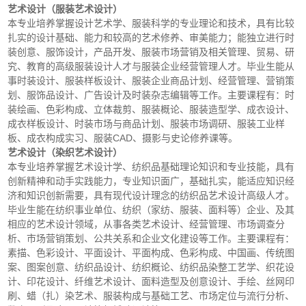
艺术设计（服装艺术设计）
本专业培养掌握设计艺术学、服装科学的专业理论和技术，具有比较
扎实的设计基础、能力和较高的艺术修养、审美能力；能独立进行时
装创意、服饰设计，产品开发、服装市场营销及相关管理、贸易、研
究、教育的高级服装设计人才与服装企业经营管理人才。毕业生能从
事时装设计、服装样板设计、服装企业商品计划、经营管理、营销策
划、服饰品设计、广告设计及时装杂志编辑等工作。主要课程有：时
装绘画、色彩构成、立体裁剪、服装概论、服装造型学、成衣设计、
成衣样板设计、时装市场与商品计划、服装市场调研、服装工业样
板、成衣构成实习、服装CAD、摄影与史论修养课等。
艺术设计（染织艺术设计）
本专业培养掌握艺术设计学、纺织品基础理论知识和专业技能，具有
创新精神和动手实践能力，专业知识面广，基础扎实，能适应知识经
济和知识创新需要，具有现代设计理念的纺织品艺术设计高级人才。
毕业生能在纺织事业单位、纺织（家纺、服装、面料等）企业、及其
相应的艺术设计领域，从事各类艺术设计、经营管理、市场调查分
析、市场营销策划、公共关系和企业文化建设等工作。主要课程有：
素描、色彩设计、平面设计、平面构成、色彩构成、中国画、传统图
案、图案创意、纺织品设计、纺织概论、纺织品染整工艺学、织花设
计、印花设计、纤维艺术设计、面料造型及创意设计、手绘、丝网印
刷、蜡（扎）染艺术、服装构成与基础工艺、市场定位与流行分析、