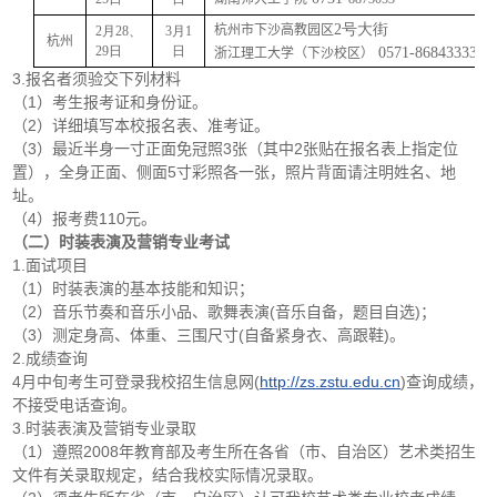
2号大街
杭州市下沙高教园区
2月28、
3月1
杭州
29日
日
0571-86843333
浙江理工大学（下沙校区）
3.报名者须验交下列材料
（1）考生报考证和身份证。
（2）详细填写本校报名表、准考证。
（3）最近半身一寸正面免冠照3张（其中2张贴在报名表上指定位
置），全身正面、侧面5寸彩照各一张，照片背面请注明姓名、地
址。
（4）报考费110元。
（二）时装表演及营销专业考试
1.面试项目
（1）时装表演的基本技能和知识；
（2）音乐节奏和音乐小品、歌舞表演(音乐自备，题目自选)；
（3）测定身高、体重、三围尺寸(自备紧身衣、高跟鞋)。
2.成绩查询
4月中旬考生可登录我校招生信息网(
http://zs.zstu.edu.cn
)查询成绩，
不接受电话查询。
3.时装表演及营销专业录取
（1）遵照2008年教育部及考生所在各省（市、自治区）艺术类招生
文件有关录取规定，结合我校实际情况录取。