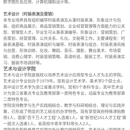
数字图形及应用、计算机辅助设计等。
艺术设计（时装表演及营销）
本专业培养具有组织编导时装表演及从事时装表演、形象设计与包
装、组织商品展示、商品营销策划、企业经营管理等方面能力的公关
型、管理型人才。毕业生可从事表演编导、形象设计、营销策划、广
告策划、经营管理、公共关系、礼仪、文秘等工作。主要课程有：时
装表演基础、时装表演组织与编导、时装表演与组合、时装表演风格
与创意、形体训练、化妆、舞蹈、音乐、摄影、舞台美术、市场营
销、消费心理学、时装营销策略、英语听说、服装工艺、时装表演实
习、服装市场调研等。
艺术与设计学院
艺术与设计学院是我校以培养艺术设计应用型专业人才为主的学院。
艺术设计专业创办于1979年。现有设计艺术学、美术学2个硕士点，
其中设计艺术学为浙江省重点学科。现有5个本科专业，其中艺术设
计为浙江省重点专业及教育部第一类特色专业，动画专业为教育部第
二类特色专业。
学院坚持教学与生产实践相结合，教学与科研相结合，理论与实践并
重，已形成了明显的艺工结合的办学特色。现有享受政府特殊津贴教
师1人，国家“百千万人才工程”入选者1人，省“新世纪151人才工程”第
一层次入选者1人，省高校中青年学科带头人2人。
学院师生积极参展并在国内外比赛中频频获奖。艺术设计（视觉传达