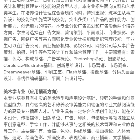
设计和策划管理专业技能的复合型人才。本专业招生面向文科和艺术
类学生，在培养设计管理综合素质的同时，特别重视训练学生从事广
告设计的技能和实施管理的技能，突出多类广告作品的创作能力、创
新能力、创造能力的培养。本专业分设广告策划和广告影像两个培养
方向，学生可选择在广告文案、营销策划、平面设计、商业摄影、影
视广告、网络广告等某方面强化专业设计技能和组织管理技能。毕业
生可以在广告公司、商业摄影机构、影视公司、网络公司等从事广告
策划、拍摄、制作等各项设计工作和综合管理工作。主要课程有：素
描、色彩、构成基础、广告学概论、Photoshop基础、摄影基础、
Coreldraw/Illustrator基础、创新思维设计、市场营销、市场调查、
Dreamweaver基础、印刷工艺、Flash基础、摄像基础、分镜头画面
设计、非线性编辑基础、平面广告设计等。
美术学专业（应用插画方向）
本专业培养具有扎实的美术造型和应用设计基础、较强的手绘和创意
造型能力，具有较高的艺术修养及审美能力和较强的专业文献阅读能
力的高级专业插画人才。毕业生具有一定综合艺术创作能力，能在艺
术设计、传播媒体、出版单位、广告、印刷、包装展示等领域独立从
事创意造型、手绘工作，并能够从事与之相关的技术管理和专业教育
等工作。主要课程有：素描、色彩、构成基础、插画概论、人体素
描、速写、绘画色彩、插画技法、表现绘画、商业插画、文学插画、