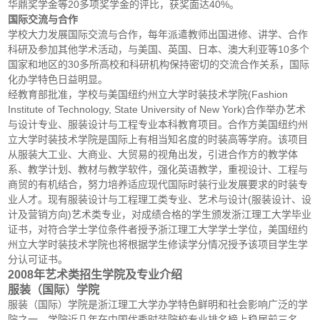
华鼎奖学金等20多项奖学金的评比，获奖面达40%。
国际交流与合作
学校大力发展国际交流与合作，每年派遣教师出国进修、讲学、合作
科研及参加其他学术活动，与美国、英国、日本、澳大利亚等10多个
国家和地区的30多所高校和科研机构保持密切的交流合作关系，国际
化办学特色日益明显。
经教育部批准，学校与美国纽约州立大学时装技术学院(Fashion
Institute of Technology, State University of New York)合作举办艺术
与设计专业、服装设计与工程专业本科教育项目。合作方美国纽约州
立大学时装技术学院是国际上有相当知名度的时装高等学府。该项目
从服装大工业、大商业、大贸易的视角出发，引进合作方的教学体
系、教学计划、教材与教学软件，强化英语教学，重视设计、工程与
商贸的有机结合，努力培养适应现代国际时装行业发展要求的时装专
业人才。现有服装设计与工程理工类专业、艺术与设计(服装设计、设
计及营销方向)艺术类专业，对成绩合格的学生颁发浙江理工大学毕业
证书，对符合学士学位条件者授予浙江理工大学学士学位，美国纽约
州立大学时装技术学院也将根据学生修读学分情况授予该项目学生学
分认可证书。
2008年艺术类招生学院及专业介绍
服装（国际）学院
服装（国际）学院是浙江理工大学办学特色鲜明和社会影响广泛的学
院之一，学院近几年在中国优秀时装院校专业排名榜上稳居前三名，