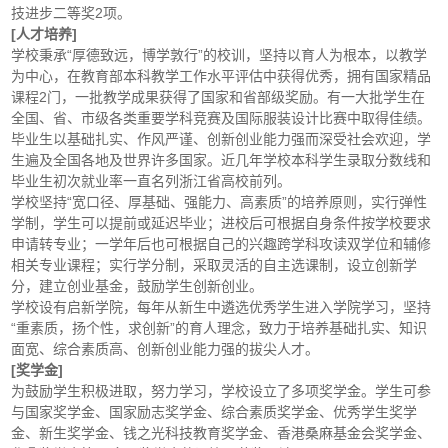
技进步二等奖2项。
[人才培养]
学校秉承“厚德致远，博学敦行”的校训，坚持以育人为根本，以教学
为中心，在教育部本科教学工作水平评估中获得优秀，拥有国家精品
课程2门，一批教学成果获得了国家和省部级奖励。有一大批学生在
全国、省、市级各类重要学科竞赛及国际服装设计比赛中取得佳绩。
毕业生以基础扎实、作风严谨、创新创业能力强而深受社会欢迎，学
生遍及全国各地及世界许多国家。近几年学校本科学生录取分数线和
毕业生初次就业率一直名列浙江省高校前列。
学校坚持“宽口径、厚基础、强能力、高素质”的培养原则，实行弹性
学制，学生可以提前或延迟毕业；进校后可根据自身条件按学校要求
申请转专业；一学年后也可根据自己的兴趣跨学科攻读双学位和辅修
相关专业课程；实行学分制，采取灵活的自主选课制，设立创新学
分，建立创业基金，鼓励学生创新创业。
学校设有启新学院，每年从新生中遴选优秀学生进入学院学习，坚持
“重素质，扬个性，求创新”的育人理念，致力于培养基础扎实、知识
面宽、综合素质高、创新创业能力强的拔尖人才。
[奖学金]
为鼓励学生积极进取，努力学习，学校设立了多项奖学金。学生可参
与国家奖学金、国家励志奖学金、综合素质奖学金、优秀学生奖学
金、新生奖学金、钱之光科技教育奖学金、香港桑麻基金会奖学金、