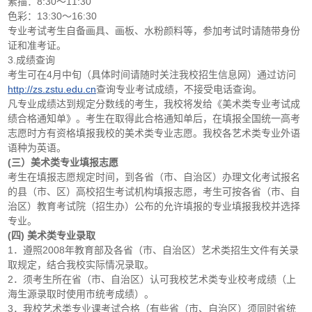
素描：8:30～11:30
色彩：13:30～16:30
专业考试考生自备画具、画板、水粉颜料等，参加考试时请随带身份
证和准考证。
3.成绩查询
考生可在4月中旬（具体时间请随时关注我校招生信息网）通过访问
http://zs.zstu.edu.cn
查询专业考试成绩，不接受电话查询。
凡专业成绩达到规定分数线的考生，我校将发给《美术类专业考试成
绩合格通知单》。考生在取得此合格通知单后，在填报全国统一高考
志愿时方有资格填报我校的美术类专业志愿。我校各艺术类专业外语
语种为英语。
(三）美术类专业填报志愿
考生在填报志愿规定时间，到各省（市、自治区）办理文化考试报名
的县（市、区）高校招生考试机构填报志愿，考生可按各省（市、自
治区）教育考试院（招生办）公布的允许填报的专业填报我校并选择
专业。
(四) 美术类专业录取
1．遵照2008年教育部及各省（市、自治区）艺术类招生文件有关录
取规定，结合我校实际情况录取。
2．须考生所在省（市、自治区）认可我校艺术类专业校考成绩（上
海生源录取时使用市统考成绩）。
3．我校艺术类专业课考试合格（有些省（市、自治区）须同时省统