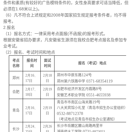
条件和素质(有较好的广告模特条件的，女性身高要求可适当降低，但
必须在1.68米以上)。
（6）凡不符合上述规定和2008年国家招生规定报考条件者，均不得
报考。
2.报名
（1）报名方式：一律采用考点面报(不函报)的报考形式。
根据安徽省招办要求，凡安徽省生源须在我校合肥考点报名及参加专
业考试。
（2）报名、考试时间和地点
考点
报名时
面试
报名（考试）地点
名称
间
时间
124号
郑州市中原东路
2月16、
2月18
郑州
17日
日
0371-68354119
郑州第六铁路中学
8号
合肥市经济开发区丹霞路
2月17、
2月19
合肥
18日
日
0551-4655938
安徽艺术职业学院
19号
青岛市市南区山
海关路
2月16、
2月19
八大关宾馆小礼堂（青岛市招生办公室组织）
青岛
17日
日
0532-88712378
（考试地点见青岛市招生办公室通知）
长沙市岳麓区麓山南路两里半
2月24、
2月26
长沙
0731-
25日
日
湖南师大工学院
8873053