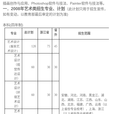
插画创作与应用、Photoshop软件与技法、Painter软件与技法等。
一．2008年艺术类招生专业、计划
（此计划只用于招生宣传，
如有变动，以教育部最后审定的计划为准)
本科(四年制)
省
总计划
浙江省
专业
招生范围
外
艺术设计
（服装艺
120
75
45
术设计）
艺术
设计
（视
60
30
30
觉传
达设
计）
艺术
设计
（环
60
30
30
安徽、河北、河南、黑龙江、湖
境艺
北、湖南、江苏、江西、山东、山
术设
西、北京、福建、广西、云南（以
计）
上省份专业校考），上海、浙江
艺术
（以上省份专业省统考）。