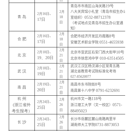
日
19号
青岛市市南区山
海关路
2月
八大关宾馆小礼堂（青岛市招生办公
2月16日
、
岛
青
18
0532-88712378
室组织）
17日
日
（考试地点见青岛市招生办公室通
知）
2月
2月16日
、
8号
合肥市经济开发区丹霞路
肥
合
18
17日
0551-4655938
安徽艺术职业学院
日
2月
2月18日
、
10号
北京市宣武区右安门西大街甲
京
北
21
19、20日
010-63514505
北京市徐悲鸿中学
日
2月
武汉江汉区杨汊湖小区常青五路
2月18日
、
汉
武
21
湖北省教育考试院标准化考场
19日
日
027-85620977
2月
2月19日
、
8号
南昌市东书院街
昌
南
21
20日
0791-6232691
南昌第十八中学
日
州
118号
杭
杭州市文一路
2月
2月24日
、
(浙江省外
26
0571-
浙江理工大学（文一校区）
25日
日
考生报考）
88495023
2月
2月24日
、
长沙市岳麓区麓山南路两里半
沙
长
26
25日
0731-8873053
湖南师大工学院
日