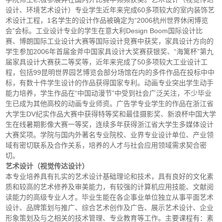
设计、环境艺术设计）专业学生近年来完成60多项较大的室内装饰艺
术设计工程，1名学生的设计作品被确定为“2006杭州世界休闲博览
会”会标。工业设计专业的学生在意大利Design Boom国际设计比
赛、博朗国际工业设计大赛等国际设计竞赛中获奖，家具设计方向的
学生参加2006年首届金斧中国家具设计大奖赛获银奖、“海篱杯”第九
届家具设计大赛获二等奖等，近年来完成了50多项较大工业设计工
程，包括99昆明世界园艺博览会部分场馆在内的多件作品在投标中中
标，有数十件学生设计的作品获得国家专利。动画专业突出学生动手
能力培养，学生作品在“中国动漫节”中受到社会广泛关注，不少毕业
生已成为其他高校的动画专业师资。广告学专业学生的作品在浙江省
大学生DV纪实作品大赛中获得特等奖和最佳摄影奖、新浪杯中国大学
生在线暑期影像大赛一等奖，连续多年获得浙江省大学生多媒体设计
大赛奖项。学院与国内外著名专业院校、业界专业设计单位、产业领
域有密切联系及合作关系，培养的人才与社会应用领域需求契合密
切。
艺术设计（视觉传达设计）
本专业培养具有扎实的艺术设计基础理论和技术，具有良好的文化素
质和较高的艺术修养及审美能力，有较强的计算机应用技能、文献阅
读能力的高级专业人才。毕业生能在各企事业单位独立从事平面艺术
设计、品牌策划与推广、综合艺术创作及广告、展示艺术设计、企业
形象策划及与之相关的技术管理、专业教育等工作。主要课程有：素