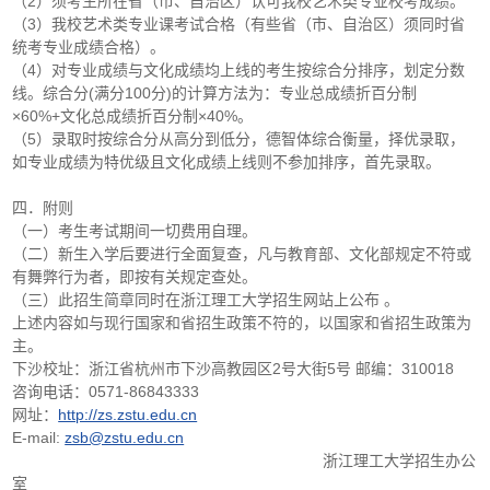
（2）须考生所在省（市、自治区）认可我校艺术类专业校考成绩。
（3）我校艺术类专业课考试合格（有些省（市、自治区）须同时省
统考专业成绩合格）。
（4）对专业成绩与文化成绩均上线的考生按综合分排序，划定分数
线。综合分(满分100分)的计算方法为：专业总成绩折百分制
×60%+文化总成绩折百分制×40%。
（5）录取时按综合分从高分到低分，德智体综合衡量，择优录取，
如专业成绩为特优级且文化成绩上线则不参加排序，首先录取。
四．附则
（一）考生考试期间一切费用自理。
（二）新生入学后要进行全面复查，凡与教育部、文化部规定不符或
有舞弊行为者，即按有关规定查处。
（三）此招生简章同时在浙江理工大学招生网站上公布 。
上述内容如与现行国家和省招生政策不符的，以国家和省招生政策为
主。
下沙校址：浙江省杭州市下沙高教园区2号大街5号 邮编：310018
咨询电话：0571-86843333
网址：
http://zs.zstu.edu.cn
E-mail:
zsb@zstu.edu.cn
浙江理工大学招生办公
室