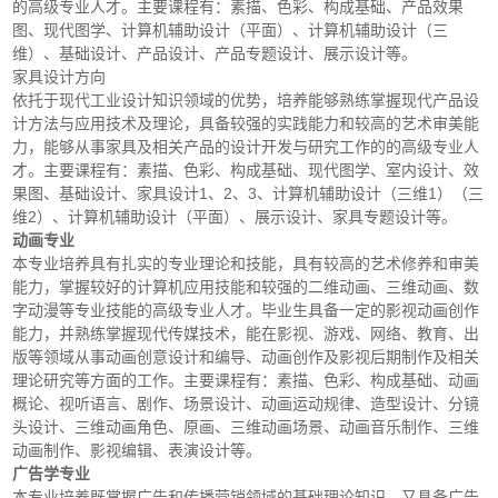
的高级专业人才。主要课程有：素描、色彩、构成基础、产品效果
图、现代图学、计算机辅助设计（平面）、计算机辅助设计（三
维）、基础设计、产品设计、产品专题设计、展示设计等。
家具设计方向
依托于现代工业设计知识领域的优势，培养能够熟练掌握现代产品设
计方法与应用技术及理论，具备较强的实践能力和较高的艺术审美能
力，能够从事家具及相关产品的设计开发与研究工作的的高级专业人
才。主要课程有：素描、色彩、构成基础、现代图学、室内设计、效
果图、基础设计、家具设计1、2、3、计算机辅助设计（三维1）（三
维2）、计算机辅助设计（平面）、展示设计、家具专题设计等。
动画专业
本专业培养具有扎实的专业理论和技能，具有较高的艺术修养和审美
能力，掌握较好的计算机应用技能和较强的二维动画、三维动画、数
字动漫等专业技能的高级专业人才。毕业生具备一定的影视动画创作
能力，并熟练掌握现代传媒技术，能在影视、游戏、网络、教育、出
版等领域从事动画创意设计和编导、动画创作及影视后期制作及相关
理论研究等方面的工作。主要课程有：素描、色彩、构成基础、动画
概论、视听语言、剧作、场景设计、动画运动规律、造型设计、分镜
头设计、三维动画角色、原画、三维动画场景、动画音乐制作、三维
动画制作、影视编辑、表演设计等。
广告学专业
本专业培养既掌握广告和传播营销领域的基础理论知识，又具备广告