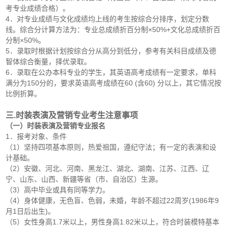
考专业成绩合格）。
4．对专业成绩与文化成绩均上线的考生按综合分排序，划定分数
线。综合分计算方法为：专业总成绩折百分制×50%+文化总成绩折百
分制×50%。
5．录取时根据计划按综合分从高分到低分，参考有关科目成绩及德
智体综合衡量，择优录取。
6．录取在公办本科专业的学生，其英语高考成绩有一定要求，单科
满分为150分的，要求英语高考成绩在60 (含60) 分以上，其它情况按
比例折算。
三.时装表演及营销专业考生注意事项
（一）时装表演及营销专业报名
1．报考对象、条件
（1）坚持四项基本原则，热爱祖国，遵纪守法；有一定的表演和设
计基础。
（2）安徽、河北、河南、黑龙江、湖北、湖南、江苏、江西、辽
宁、山东、山西、新疆等省（市、自治区）生源。
（3）高中毕业或具有同等学力。
（4）身体健康，无色盲、色弱，未婚，年龄不超过22周岁(1986年9
月1日后出生)。
（5）女性身高1.7米以上，男性身高1.82米以上，符合时装模特基本