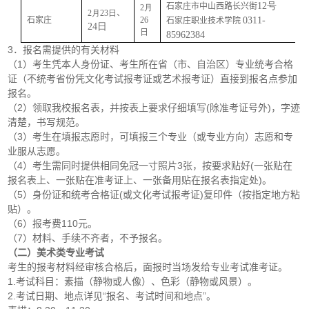
12号
石家庄市中山西路长兴街
2月
2月23日
、
石家庄
26
0311-
石家庄职业技术学院
24日
日
85962384
3．报名需提供的有关材料
（1）考生凭本人身份证、考生所在省（市、自治区）专业统考合格
证（不统考省份凭文化考试报考证或艺术报考证）直接到报名点参加
报名。
（2）领取我校报名表，并按表上要求仔细填写(除准考证号外)，字迹
清楚，书写规范。
（3）考生在填报志愿时，可填报三个专业（或专业方向）志愿和专
业服从志愿。
（4）考生需同时提供相同免冠一寸照片3张，按要求贴好(一张贴在
报名表上、一张贴在准考证上、一张备用贴在报名表指定处)。
（5）身份证和统考合格证(或文化考试报考证)复印件（按指定地方粘
贴）。
（6）报考费110元。
（7）材料、手续不齐者，不予报名。
（二）美术类专业考试
考生的报考材料经审核合格后，面报时当场发给专业考试准考证。
1.考试科目：素描（静物或人像）、色彩（静物或风景）。
2.考试日期、地点详见“报名、考试时间和地点”。