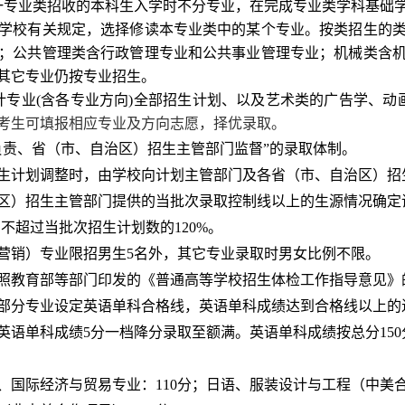
一专业类招收的本科生入学时不分专业，在完成专业类学科基础
学校有关规定，选择修读本专业类中的某个专业。按类招生的
；公共管理类含行政管理专业和公共事业管理专业；机械类含
其它
专业仍按专业招生。
计专业
(
含各专业方向
)
全部招生计划、以及艺术类的广告学、动
考生可填报相应专业及方向志愿，择优录取。
负责、
省（市、自治区）招生主管部门
监督”的录取体制。
生计划调整时，由学校向计划主管部门及各省（市、自治区）招
区）招生主管部门提供的当批次录取控制线以上的生源情况确定
例不超过
当批次
招生计划数的
120%
。
营销）专业限招男生
5
名外，其它专业录取时男女比例不限。
照教育部等部门印发的《普通高等学校招生体检工作指导意见》
部分专业设定英语单科合格线，英语单科成绩达到合格线以上的
英语单科成绩
5
分一档降分录取至额满。英语单科成绩按总分
150
、国际经济与贸易专业：
110
分；日语、服装设计与工程（中美