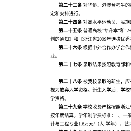
第二十三条
对华侨、港澳台考生的
定和安排进行。
第二十四条
对
高水平运动员、民族
第二十五条
普通高校
“
专升本
”
和
“2
划的通知》和《浙江省
2009
年选拔优秀
第二十六条
根据中外合作办学合作
业。
第
二十七
条
录取结果按照教育部和
第二十八条
被我校录取的新生，应
视为放弃入学资格。新生入学后，学校
学资格。
第二十九条
学校收费严格按照浙江
按年度结算。学年制学费标准：
1
、一
计与工程专业
1.6
万元
/
（
人·学年）
，艺