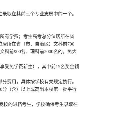
生录取在其前三个专业志愿中的一个。
。
所有学费；考生高考总分位居所在省
位居所在省（市、自治区）文科前
700
文科前
900
名、理科前
2000
名的，免大
享受免学费新生），其中前
15
名奖金额
部分费用，具体按学校有关规定执行。
0
分（含）以上或高出本校第一批平行
我校的进档考生，学校确保考生录取在