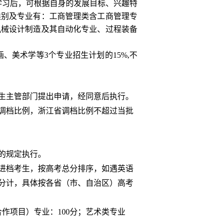
学习后，可根据自身的发展目标、兴趣特
类别及专业有：工商管理类含工商管理专
机械设计制造及其自动化专业、过程装备
画、美术学等
3
个专业招生计划的
15%,
不
生主管部门提出申请，经同意后执行。
调档比例，
浙江省调档比例不超过
当批
的规定执行。
进档考生，按高考总分排序，如遇英语
分计，具体按各省（市、自治区）高考
合作项目）专业：
100
分；艺术类专业