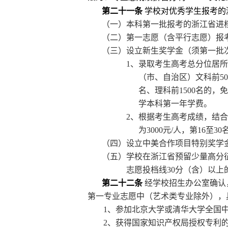
第二十一条
学校对优秀学生报考的
（一）本科第一批报考的浙江省进
（二）第一志愿（含平行志愿）报
（三）设立新生奖学金（须第一批
1
、录取考生高考总分位居所
（市、自治区）文科前
50
名、理科前
1500
名的，免
学本科第一年学费。
2
、根据考生高考成绩，结合
为
3000
元
/
人，第
16
至
30
（四）设立
中美合作项目特别奖学
（五）学校在浙江省预留少量高分
志愿投档线
30
分（含）以上
第二十二条
经学校招生办公室确认
第一专业志愿中（艺术类专业除外），
1
、参加北京大学或清华大学全国
2
、获得国家知识产权局授权专利