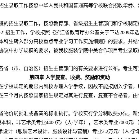
招生录取工作按照中华人民共和国普通高等学校联合招收华侨、
班的招生录取工作，按照教育部、省级招生主管部门和学校制定
+2”
招生工作，学校按照《浙江省教育厅办公室关于下达
2009
年
本科生转入部分高校重点专业学习工作实施细则》的要求，并结
协议中办学规模的要求，被我校服装学院中美合作项目专业录取
各省（市、自治区）
招生主管部门
的有关要求进行公布。考生可
第四章
入学复查、收费、奖励和资助
在学校规定的期限内到校办理入学手续，因故不能按期入学者，
在三个月内按照国家招生规定对其进行复查，复查不合格者，由
省物价局批准或备案的标准执行。学校实行学分制收费办法，新
般本科，非艺术类专业
4400
元
/
（人·学年），艺术类专业
7000
元
/
（
术设计（服装艺术设计、服装设计与营销）专业
2.2
万元
/
（
人·学