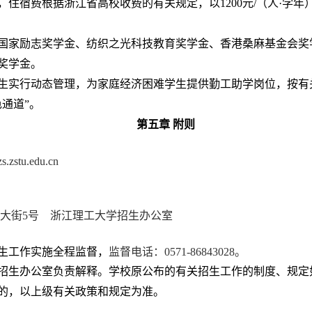
，住宿费根据浙江省高校收费的有关规定，以
1200
元
/
（人·学年
国家励志奖学金、纺织之光科技教育奖学金、香港桑麻基金会奖
奖学金。
生实行动态管理，为家庭经济困难学生提供勤工助学岗位，按有
通道”。
第五章
附则
/zs.zstu.edu.cn
大街
5
号 浙江理工大学招生办公室
生工作实施全程监督
，
监督电话：
0571-86843028
。
招生办公室负责解释。学校原公布的有关招生工作的制度、规定
的，以上级有关政策和规定为准。