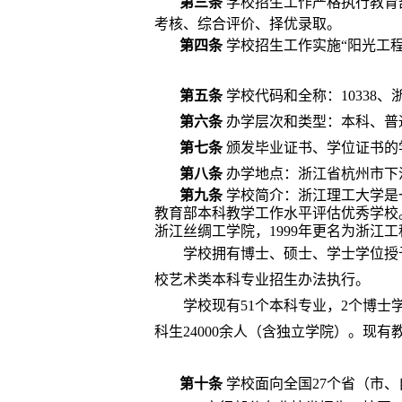
第三条
学校
招生工作严格执行教育
考核、综合评价、择优录取。
第四条
学校招生工作
实施“阳光工
第五条
学校代码和全称：
10338
、
第六条
办学层次和类型：本科、普
第七条
颁发毕业证书、学位证书的
第八条
办学地点：浙江省杭州市下
第九条
学校简介：
浙江理工大学是
教育部本科教学工作水平评估优秀学校
浙江丝绸工学院，
1999
年更名为浙江工
学校拥有博士、硕士、学士学位授
校艺术类本科专业招生办法执行
。
学校现有
51
个本科专业，
2
个博士
科生
24000
余人（含独立学院）。现有
第十条
学校面向全国
27
个省（市、