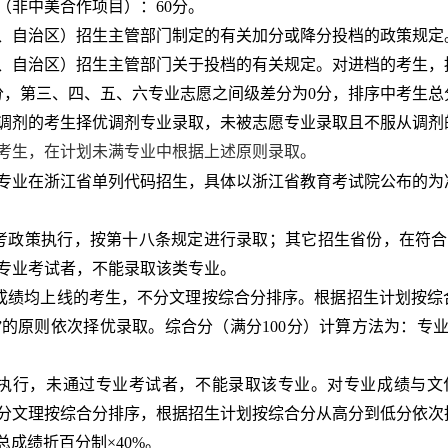
（非中美合作项目）：
60
分。
、自治区）招生主管部门制定的有关加分或降分投档的政策规定
、自治区）招生主管部门关于投档的有关规定。对进档的考生，
分，第三、四、五、六专业志愿之间级差分为
0
分，排序中考生总
调剂的考生择优调剂专业录取，未被志愿专业录取且不服从调剂
考生，在计划未满专业中根据上述原则录取。
专业在浙江省单列代码招生，具体以浙江省教育考试院公布的为
考政策执行，按第十八条规定进行录取；其它招生省份，在符合
专业考试者，不能录取该类专业。
成绩均上线的考生，不分文理按综合分排序。根据招生计划按综
”的原则依次择优录取。综合分（满分
100
分）计算方法为：专业
执行，未通过专业考试者，不能录取该专业。对专业成绩与文
分文理按综合分排序，根据招生计划按综合分从高分到低分依次
总成绩折百分制×
40%
。