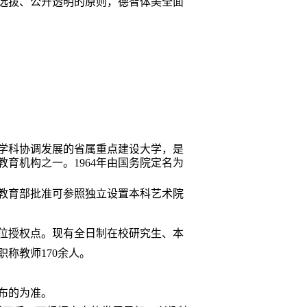
选拔、公开透明的原则，德智体美全面
学科协调发展的省属重点建设大学，是
教育机构之一。
1964
年由国务院定名为
教育部批准可参照独立设置
本科艺术院
位授权点。现有全日制在校研究生、本
职称教师
170
余人。
布的为准。