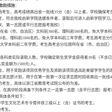
激励措施：
档考生，高考成绩高出省一批线
35
分（含）以上者，学校确保考
考，符合我校启新学院选拔条件者，录取后可进入启新学院学习
次、第一志愿或平行志愿报考我校）：
在省（市、自治区）文科前
300
名、理科前
500
名的，免大学本科
0
名、理科前
1000
名的，免大学本科前三年学费；考生高考总分
大学本科前二年学费；考生高考总分位居所在省（市、自治区）
各科类实际录取人数，学校确定新生奖学金获得者
30
名（不含已
名奖金额为
1500
元
/
人。
金，用于奖励该项目优秀学生及资助该项目选派赴美留学学生的
征求志愿计划，用于在第一批第一次征求志愿时招收高出一批线
4
的考生，具体以浙江省教育考试院公布的为准。
，在高中阶段具备下列条件之一且第一志愿（含平行志愿）报考
具体条件如下：
中学生文化艺术冬令营并获三级以上（含）证书的考生；
的考生。