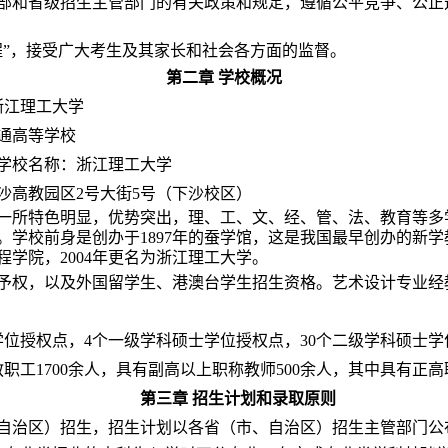
部和省级招生主管部门的有关政策和规定，遵循公平竞争、公正
程”，接受广大考生及其家长和社会各方面的监督。
第二章
学校概况
浙江理工大学
通高等学校
学校名称：浙江理工大学
沙高教园区
2
号大街
5
号（下沙校区）
一所特色明显，优势突出，理、工、文、经、管、法、教育等多
。学校前身是创办于
1897
年的蚕学馆，这是我国最早创办的新学
程学院，
2004
年更名为浙江理工大学。
予权，以及外国留学生、港澳台学生招生资格。艺术设计专业经
学位授权点，
4
个一级学科硕士学位授权点，
30
个二级学科硕士学
教职工
1700
余人，具有副高以上职称教师
500
余人，其中具有正高
第三章
招生计划和录取原则
自治区）招生，
招生计划以各省（市、自治区）招生主管部门公