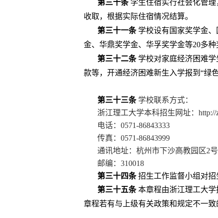
第三十条
学生住宿实行社会化管理
收取，根据实际住宿情况结算。
第三十一条
学校设有国家奖学金、
金
、华鼎奖学金、华孚奖学金
等
20
多种
第三十二
条
学校对家庭经济困难学
款等，
开通经济困难新生入学报到“绿色
第三十
三
条
学校联系方式：
浙江理工大学本科招生网址：
http:/
电话：
0571-86843333
传真：
0571-86843999
通讯地址：杭州市下沙高教园区
2
号
邮编：
310018
第三十
四
条
招生工作监督小组对招
第三十五条
本章程由浙江理工大学
章程若有与上级有关政策和规定不一致