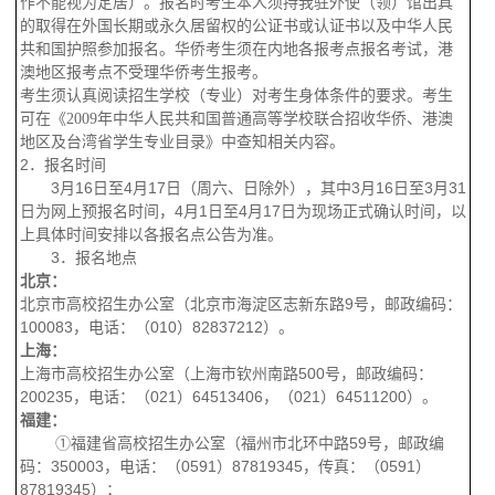
作不能视为定居）。报名时考生本人须持我驻外使（领）馆出具
的取得在外国长期或永久居留权的公证书或认证书以及中华人民
共和国护照参加报名。华侨考生须在内地各报考点报名考试，港
澳地区报考点不受理华侨考生报考。
考生须认真阅读招生学校（专业）对考生身体条件的要求。考生
可在《
2009
年中华人民共和国普通高等学校联合招收华侨、港澳
地区及台湾省学生专业目录》中查知相关内容。
2
．报名时间
3
月
16
日
至
4
月
17
日
（周六、日除外），其中
3
月
16
日
至
3
月
31
日
为网上预报名时间，
4
月
1
日
至
4
月
17
日
为现场正式确认时间，以
上具体时间安排以各报名点公告为准。
3
．报名地点
北京：
北京市高校招生办公室（北京市海淀区志新东路
9
号，邮政编码：
100083
，电话：（
010
）
82837212
）。
上海：
上海市高校招生办公室（上海市钦州南路
500
号，邮政编码：
200235
，电话：（
021
）
64513406
，（
021
）
64511200
）。
福建：
①
福建省高校招生办公室（福州市北环中路
59
号，邮政编
码：
350003
，电话：（
0591
）
87819345
，传真：（
0591
）
87819345
）；