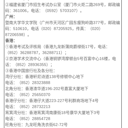
②福建省厦门市招生考试办公室（厦门市火炬二路
269
号，邮政编
码：
361006
，电话：（
0592
）
5703107
）。
广州：
暨南大学华文学院（广州市天河区广园东瘦狗岭路
377
号，邮政编
码：
510610
，电话（
020
）
87205925
，传真：（
020
）
87206598
）。
香港：
①
香港考试及评核局（香港九龙新蒲岗爵禄街
17
号，电话：
（
852
）
36288787
，
36288711
）；
②京港学术交流中心（香港铜锣湾摩顿台
5
号百富中心
16
楼，电
话：（
852
）
28936355
）；
③香港中国旅行社及各分社：
湾仔分社：香港轩尼诗道
138
号修顿中心地下
电话：（
852
）
28323888
北角分社：香港渣华道
196-202
号嘉富大厦地下
电话：（
852
）
25650370
香港仔分社：香港仔大道
223-227
号利群商场地下
4
号
电话：（
852
）
28732213
筲箕湾分社：香港筲箕湾南康街
18
号康华大厦地下
3
号
电话：（
852
）
28854728
旺角分社：九龙旺角洗衣街
62-72
号