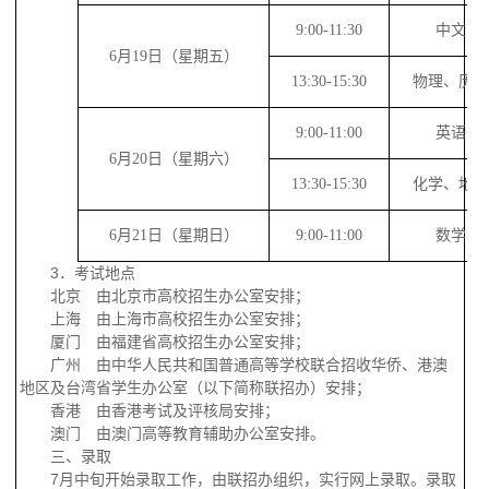
9
:
00-11
:
30
中文
6
月
19
日
（星期五）
13
:
30-15
:
30
物理、历
9:
00-11:
00
英语
6
月
20
日
（星期六）
13:
30-15:
30
化学、地
6
月
21
日
（星期日）
9:
00-11:
00
数学
3
．考试地点
北京 由北京市高校招生办公室安排；
上海 由上海市高校招生办公室安排；
厦门 由福建省高校招生办公室安排；
广州 由中华人民共和国普通高等学校联合招收华侨、港澳
地区及台湾省学生办公室（以下简称联招办）安排；
香港 由香港考试及评核局安排；
澳门 由澳门高等教育辅助办公室安排。
三、录取
7
月中旬开始录取工作，由联招办组织，实行网上录取。录取