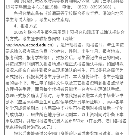
澳门特别行政区政府高等教育辅助办公室（澳门巴掌围斜巷
19
号南粤商业中心
13
至
15
楼，电话：（
853
）
83969368
）。
各报名地点备有《普通高等学校联合招收华侨、港澳台地区
学生考试大纲》，考生可径往索购。
4
．报名方式
2009
年联合招生报名采用网上预报名和现场正式确认相结合
的方式。考生登录联招办网站（网址：
http://
www.ecogd.edu.cn
），进行预报名。预报名时，考生需按
要求输入报考基本信息（含姓名、性别、出生年月、报考地点、
报考科类、报考学校等）。预报名后，考生需记住自己的密码，
并按规定时间到有关报名地点办理正式报名确认手续。如因特殊
情况未能亲自前往到报名点现场确认的考生，可以委托亲属代为
正式报名，代报者凭考生身份证件、本人身份证件、考生亲笔签
署的委托书、考生电子相片文件以及其它报名资料到报名点现场
办理相关手续，而且每个代报者只能代一名考生办理确认手续。
办理正式报名确认手续时，考生或代报者须缴本人高中毕业证书
副本（应届高中毕业生可由就读学校开具学历证明）、高中各学
年学习成绩单副本（应届高中毕业生可在报到时补缴最后一学年
的成绩单）、居住所在地身份证明副本，以上资料同时带备正本
用以核对，并缴付报名考试费人民币
550
元（在香港、澳门各报名
地点报名缴付港币
550
元）。
报名后未能通过公安部门身份验证者或未参加考试者，恕不