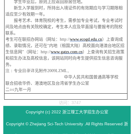
学生毕业后，原则上应返回原居住地。
新生入学报到时，所持出入境证件的有效期应与学习期限相
适应至少有效期一年。
报考艺术、体育院校的考生，需参加专业考试，专业考试时
间及地点由有关院校确定，考生本人应及早直接与要报考的院校
联系。
考生可在联招办网站（网址：
http://
www.ecogd.edu.cn
）上查询成
绩、录取情况，还可在
“
内地（祖国大陆）高校面向港澳台地区招
生信息网
”
（网址：
http://
www.gatzs.com.cn
）上查询有关招生政策
和招生办法及高校信息，该网站同时向考生提供招生信息咨询服
务。
注：专业目录详见附件2009LZML。
中华人民共和国普通高等学校
联合招收华侨、港澳地区及台湾省学生办公室
二○○九年一月
访问：3747
Copyright (c) 2022 浙江理工大学招生办公室
Copyright © Zhejiang Sci-Tech University .All Rights Reserved 浙