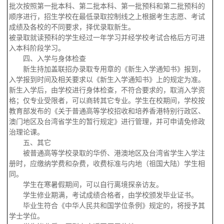
批次按照第一批本科、第二批本科、第一批预科和第二批预科的
顺序进行，招生学校在最低录取控制线之上根据考生志愿、考试
成绩及各校的不同要求，择优录取新生。
被录取就读预科的学生经过一年学习并经学校考试合格后方可进
入本科阶段学习。
四、入学与身体检查
新生持加盖联招办录取专用章的《新生入学通知书》报到，
入学报到时间及相关要求以《新生入学通知书》上的规定为准。
新生入学后，由学校进行身体检查，不符合要求的，取消入学资
格；仅专业受限者，可以商转其它专业。学生在校期间，学校按
教育部发布的《关于普通高等学校招收和培养香港特别行政区、
澳门地区及台湾省学生的暂行规定》进行管理，并可申请免修政
治理论课。
五、其它
被普通高等学校录取的华侨、港澳地区及台湾省学生入学注
册时，应缴纳学费和杂费，收费标准与内地（祖国大陆）学生相
同。
学生在寒暑假期间，可以自行离境探亲访友。
学生修业期满，考试成绩合格者，由学校颁发毕业证书。
毕业生符合《中华人民共和国学位条例》规定的，将授予其
学士学位。