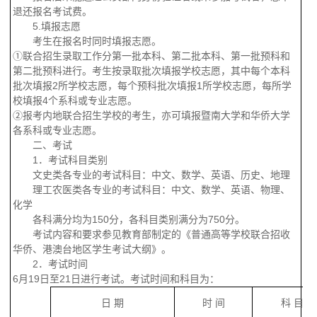
退还报名考试费。
5.
填报志愿
考生在报名时同时填报志愿。
①
联合招生录取工作分第一批本科、第二批本科、第一批预科和
第二批预科进行。考生按录取批次填报学校志愿，其中每个本科
批次填报
2
所学校志愿，每个预科批次填报
1
所学校志愿，每所学
校填报
4
个系科或专业志愿。
②
报考内地联合招生学校的考生，亦可填报暨南大学和华侨大学
各系科或专业志愿。
二、考试
1
．考试科目类别
文史类各专业的考试科目：中文、数学、英语、历史、地理
理工农医类各专业的考试科目：中文、数学、英语、物理、
化学
各科满分均为
150
分，各科目类别满分为
750
分。
考试内容和要求参见教育部制定的《普通高等学校联合招收
华侨、港澳台地区学生考试大纲》。
2
．考试时间
6
月
19
日
至
21
日进行考试。考试时间和科目为：
日
期
时
间
科
目