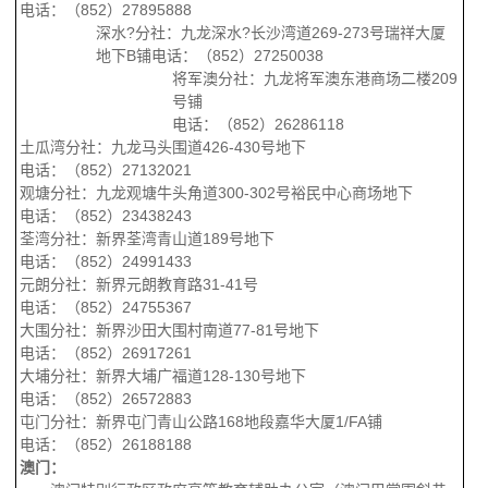
电话：（
852
）
27895888
深水?分社：九龙深水?长沙湾道
269-273
号瑞祥大厦
地下
B
铺电话：（
852
）
27250038
将军澳分社：九龙将军澳东港商场二楼
209
号铺
电话：（
852
）
26286118
土瓜湾分社：九龙马头围道
426-430
号地下
电话：（
852
）
27132021
观塘分社：九龙观塘牛头角道
300-302
号裕民中心商场地下
电话：（
852
）
23438243
荃湾分社：新界荃湾青山道
189
号地下
电话：（
852
）
24991433
元朗分社：新界元朗教育路
31-41
号
电话：（
852
）
24755367
大围分社：新界沙田大围村南道
77-81
号地下
电话：（
852
）
26917261
大埔分社：新界大埔广福道
128-130
号地下
电话：（
852
）
26572883
屯门分社：新界屯门青山公路
168
地段嘉华大厦
1/FA
铺
电话：（
852
）
26188188
澳门：