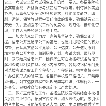
安全。考试安全是考试招生工作的第一要务。各招生院校
要高度重视，严格执行考试管理工作规定，制订具体实施
办法，认真落实安全保密各项要求，杜绝试卷命制、印
刷、运输、保管等过程中责任事故的发生，确保试卷安全
万无一失。要加强考试工作的制度化、规范化、精细化管
理，工作人员未经培训不得上岗。
二、加大信息公开力度，完善监督制度，确保公正选
拔。信息公开是结果公平的基础，也是对过程公正的有力
监督。要认真贯彻公平竞争、公正选拔、公开透明原则，
加大信息公开力度，做到招生计划、考试大纲、录取规
则、录取结果信息公开，确保考生可在选拔考试各阶段了
解和查询到相关信息。强化内部监督，各院校纪检部门要
对选拔考试录取工作全程参与、全程监督。招生高校不得
举办任何形式的辅导班。各推荐学校要严格把关，严禁弄
虚作假。对在选拔过程中出现舞弊等违法、违规行为，一
经查实，参照教育部有关规定予以严肃处理。
三、做好宣传发动工作。各招生院校要切实结合本校相
关招生专业特色，拓展宣传渠道，加大宣传力度，吸引优
秀考生报考。其他院校要从大局出发，主动做好优秀学生