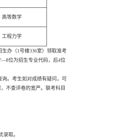
高等数学
工程力学
招生办（
1
号楼
336
室）领取准考
7
—
8
位为招生专业代码，后
4
位
查询。考生如对成绩有疑问，可
误，不查评卷的宽严。联考科目
优录取。