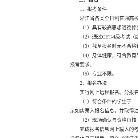
1
、报考条件
浙江省各类全日制普通高
（
1
）具有较高思想道德修
（
2
）通过
CET-4
级考试（
（
3
）截至报名时无不合格
（
4
）身体健康，符合教育
报考要求。
（
5
）专业不限。
2
、报名办法
实行网上远程报名。分报
（
1
）符合条件的学生
示如实录入报名信息，并取得
（
2
）现场确认与资格审核
完成报名信息网上输入的