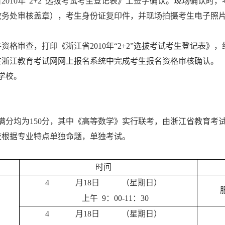
省
2010
年“
2+2
”选拔考试考生登记表》上签字确认。现场确认时，
教务处审核盖章），考生身份证复印件，并现场拍摄考生电子照
件资格审查，打印《浙江省
2010
年“
2+2
”选拔考试考生登记表》，
在浙江教育考试网网上报名系统中完成考生报名资格审核确认。
学校。
满分均为
150
分，其中《高等数学》实行联考，由浙江省教育考
校根据专业特点单独命题，单独考试。
时间
4
月
18
日
（星期日）
上午
9
：
00-11
：
30
4
月
18
日
（星期日）