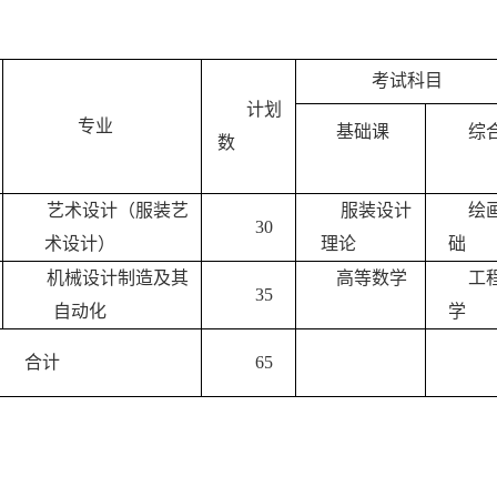
考试科目
计划
专业
基础课
综
数
艺术设计（服装艺
服装设计
绘
30
术设计）
理论
础
机械设计制造及其
高等数学
工
35
自动化
学
合计
65