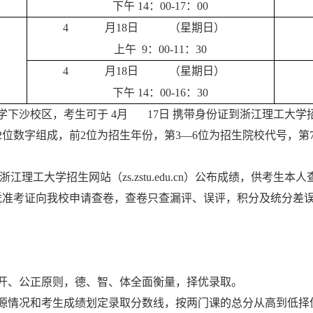
下午
14
：
00-17
：
00
4
月
18
日
（星期日）
上午
9
：
00-11
：
30
4
月
18
日
（星期日）
下午
14
：
00-16
：
30
学下沙校区，考生可于
4
月
17
日
携带身份证到浙江理工大学
2
位数字组成，前
2
位为招生年份，第
3
—
6
位为招生院校代号，第
浙江理工大学招生网站（
zs.zstu.edu.cn
）公布成绩，供考生本人
凭准考证向我校申请查卷，查卷只查漏评、误评，积分及统分差
。
开、公正原则，德、智、体全面衡量，择优录取。
源情况和考生成绩划定录取分数线，按两门课的总分从高到低择