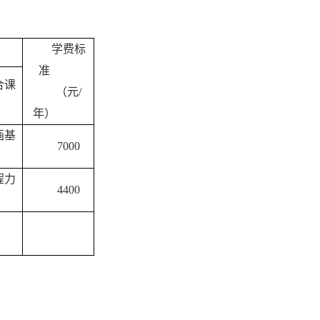
学费标
准
合课
（元
/
年）
画基
7000
程力
4400