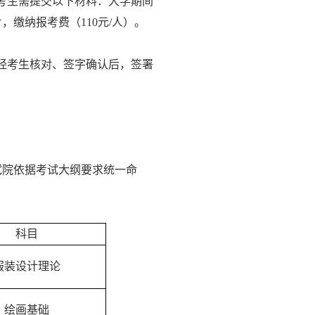
考生需提交以下材料：大学期间
片，缴纳报考费（
110
元
/
人）。
经考生核对、签字确认后，签署
试院依据考试大纲要求统一命
科目
服装设计理论
绘画基础