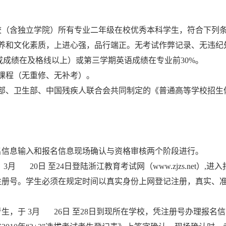
校（含独立学院）所有专业二年级在校优秀本科学生，符合下列
养和文化素质，上进心强，品行端正。无考试作弊记录、无违纪
或成绩在及格线以上）或第三学期英语成绩在专业前
30%
。
课程（无重修、无补考）。
部、卫生部、中国残疾人联合会共同制定的《普通高等学校招生
名信息输入和报名信息现场确认与资格审核两个阶段进行。
于
3
月
20
日
至
24
日登陆浙江教育考试网（
www.zjzs.net
）
,
进入
注册号。学生必须在规定时间以真实身份上网登记注册，真实、
考生，于
3
月
26
日
至
28
日到现所在学校，凭注册号办理报名信