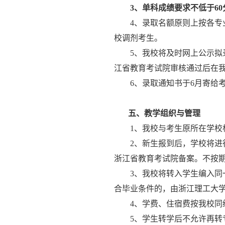
3
、单科成绩要求不低于
60
4
、录取名额原则上按各专
校调剂考生。
5
、我校将及时网上公示拟
江省教育考试院审核通过后在
6
、录取通知书于
6
月寄给
五、教学组织与管理
1
、我校与考生原所在学校
2
、新生报到后，学校将进
浙江省教育考试院备案。不按
3
、我校将转入学生编入同
合毕业条件的，由浙江理工大
4
、学费、住宿费按我校同
5
、学生转学后不允许再转