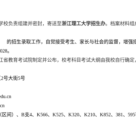
学校负责组建并密封，寄送至
浙江理工大学招生办
。档案材料组
的招生录取工作，自觉接受考生、家长与社会的监督，增强
3028
。
江省教育考试院制定并公布，校考科目考试大纲由我校自行确定
区
2
号大街
5
号
edu.cn
.cn
（区间）、
B
支
4
、
K566
、
K525
、
K320
、
K210
、
K852
、
381
、
595