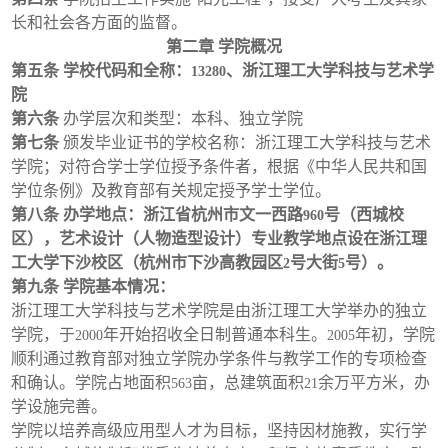
长和社会各方面的监督。
第二章
学院概况
第五条
学校代码和全称：
、浙江理工大学科技与艺术学
13280
院
第六条
办学层次和类型：本科、独立学院
第七条
颁发毕业证书的学校名称：浙江理工大学科技与艺术
学院；对符合学士学位授予条件者，根据《中华人民共和国
学位条例》及教育部有关规定授予学士学位。
第八条
办学地点：浙江省杭州市文一西路
号（西城校
960
区），艺术设计（人物造型设计）专业教学地点设在浙江理
工大学下沙校区（杭州市下沙高教园区
号大街
号）。
2
5
第九条
学院基本情况：
浙江理工大学科技与艺术学院是由浙江理工大学举办的独立
学院，于
年开始招收全日制普通本科生。
年初，学院
2000
2005
顺利通过教育部对独立学院办学条件与教学工作的专项检查
和确认。学院占地面积
亩，总建筑面积
余万平方米，办
563
21
学设施完善。
学院以培养高级应用型人才为目标，坚持因材施教，实行学