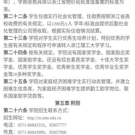
年），学费收费具体以浙江省物价局批准或备案的标准为
准。
第二十二条
学生住宿实行社会化管理，住宿费按照浙江省高
校收费的有关规定，以
元
人
学年
标准由提供后勤社会
1200
/(
·
)
化管理的公司预收取，根据实际住宿情况结算。
第二十三条
学院对学生实行优秀生培养计划，特别优秀的学
生按有关规定和程序可申请转入浙江理工大学学习。
第二十四条
按有关规定，学院设有国家奖学金、国家励志奖
学金、国家助学金。还设有综合素质奖学金、十佳大学生奖
学金、优秀学生奖学金、优秀新生奖学金、优秀毕业生奖学
金等
多种奖学金。
20
第二十五条
学院对家庭经济困难学生实行动态管理，并建立
困难生信息库，为家庭经济困难学生提供勤工助学岗位、联
系国家助学贷款等。
第五章
附则
第二十六条
学院招生联系方式：
招生网址：
http://zs.zstu.edu.cn
电话：
、
0571-86843333
85857777
传真：
、
0571-86843999
85857000