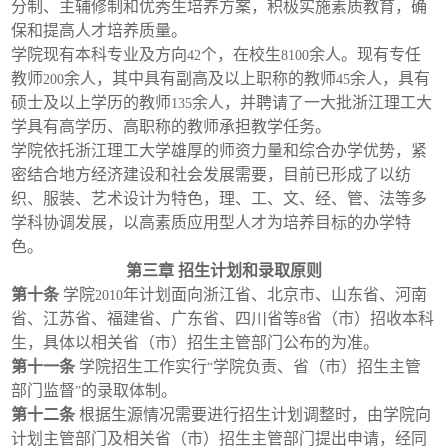
分制、主辅修制和优秀生培养方案，积极实施素质教育，确
保和提高人才培养质量。
学院现有本科专业及方向
个，在校生
余人。现有专任
42
8100
教师
余人，其中具有副高及以上职称的教师
余人，具有
200
45
硕士及以上学历的教师
余人，并聘请了一大批浙江理工大
135
学具有高学历、高职称的教师承担教学任务。
学院依托浙江理工大学雄厚的师资力量和综合办学优势，紧
密结合地方经济建设和社会发展需要，目前已形成了以纺
织、服装、艺术设计为特色，理、工、文、经、管、法等多
学科协调发展，以高素质应用型人才为培养目标的办学特
色。
第三章
招生计划和录取原则
第十条
学院
年计划面向浙江省、北京市、山东省、河南
2010
省、江苏省、福建省、广东省、四川省等
省（市）招收本科
8
生，具体以相关省（市）招生主管部门公布的为准。
第十一条
学院招生工作实行
学院负责、省（市）招生主管
“
部门监督
的录取体制。
”
第十二条
根据生源情况需要进行招生计划调整时，由学院向
计划主管部门及相关省（市）招生主管部门提出申请，经同