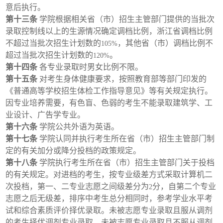
意后执行。
第十三条
学院根据相关省（市）招生主管部门提供的当批次
录取控制线以上的生源情况确定调档比例，浙江省调档比例
不超过当批次招生计划数的
，其他省（市）调档比例不
105%
超过当批次招生计划数的
。
120%
第十四条
各专业录取时男女比例不限。
第十五条
对考生身体健康要求，按照教育部等部门印发的
《普通高等学校招生体检工作指导意见》等有关规定执行。
因专业培养需要，有色盲、色弱的考生不能录取建筑学、工
业设计、广告学专业。
第十六条
学院公共外语为英语。
第十七条
学院认同并执行考生所在省（市）招生主管部门制
定的有关加分或降分投档的政策规定。
第十八条
学院执行考生所在省（市）招生主管部门关于投档
的有关规定。对进档的考生，按专业级差方式采取计算机二
次投档，第一、二专业志愿之间级差分为
分，自第二个专业
2
志愿之后无级差，排序中考生总分相同时，参考学业水平考
试和综合素质评价择优录取。未被志愿专业录取且服从调剂
的考生择优调剂专业录取，未被志愿专业录取且不服从调剂