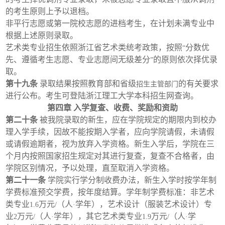
的考生原则上予以退档。
非平行志愿或第一院校志愿的进档考生，在计划未满专业中
根据上述原则录取。
艺术类专业招生依照浙江省艺术类统考政策，按照
分数优
“
先、遵循考生志愿、专业志愿间无级差分
的原则依次择优录
”
取。
第十九条
录取结果按照教育部和省级
的有关要求
招生主管部门
进行公布。考生可登陆浙江理工大学本科招生网查询。
第四章
入学复查、收费、奖励和资助
第二十条
被我院录取的新生，应在学院规定的期限内到校办
理入学手续，因故不能按期入学者，应向学院请假，未请假
或请假逾期者，视为放弃入学资格。新生入学后，学院在三
个月内按照国家招生规定对其进行复查，复查不合格者，由
学院区别情况，予以处理，直至取消入学资格。
第二十一条
学院实行学分制收费办法，新生入学时按学年制
学费标准预交学费，按年度结算。学年制学费标准：非艺术
类专业
万元
（人
学年），艺术设计（服装艺术设计）专
1.6
/
·
业
万元
（人
学年），其它艺术类专业
万元
（人
学
2
/
·
1.9
/
·