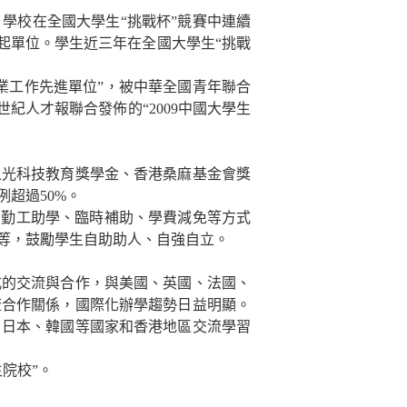
學校在全國大學生“挑戰杯”競賽中連續
起單位。學生近三年在全國大學生“挑戰
業工作先進單位”，被中華全國青年聯合
世紀人才報聯合發佈的“
2009
中國大學生
之光科技教育獎學金、香港桑麻基金會獎
例超過
50%
。
、勤工助學、臨時補助、學費減免等方式
等，鼓勵學生自助助人、自強自立。
式的交流與合作，與美國、英國、法國、
流合作關係，國際化辦學趨勢日益明顯。
、日本、韓國等國家和香港地區交流學習
院校”。