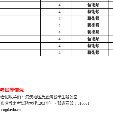
4
藝術類
4
藝術類
4
藝術類
4
藝術類
4
藝術類
4
藝術類
4
藝術類
4
藝術類
考試等情況
聯合招收華僑、港澳地區及臺灣省學生
辦公室
廣東省教育考試院大樓
1203
室），郵遞區號：
510631
ecogd.edu.cn