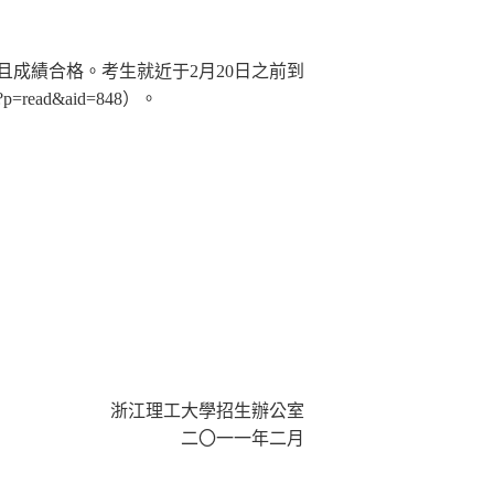
且成績合格。
考生就近于
2
月
20
日之前到
n/?p=read&aid=848
）。
浙江理工大學招生辦公室
二
〇
一一年二月