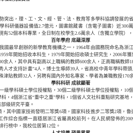
勢突出，理、工、文、經、管、法、教育等多學科協調發展的
學科研儀器設備值
2.7
億元，圖書館藏書（含電子圖書）近
300
現有
52
個本科專
業，
全日制在校學生
2.6
萬余人（含獨立學院），
百年學府
底蘊深厚
我國最早創辦的新學教育機構之一，
1964
年由國務院命名為浙
1959
年開始招收本科生，
1979
年開始招收碩士研究生，
2006
年獲
00
余人，其中具有副高以上職稱的教師
600
余人，正高職稱教師
1
秀人才支持計畫”
4
人，博士生導師
39
人，省高校中青年學科帶頭
殊津貼教師
32
人，另聘有國內外知名專家、學者為兼職教授
170
學科科研
成就顯著
一級學科碩士學位授權點，
30
個二級學科碩士學位授權點，
10
學科，
4
個浙江省“重中之重”學科，
1
個省人文社科重點研究基地
省部級研究平臺。
項，其中國家技術發明二等獎
6
項，國家科技進步二等獎
2
項，魯
工作綜合指標一直穩居浙江省屬高校前列。在人民網發佈的
200
排行榜中，我校位居第
12
位。
人才培養
碩果累累