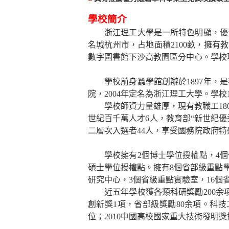
學
校簡介
浙江理工大學是一所特色明顯，優
名城杭州市，占地面積
2100
畝，擁有教
數字圖書館下沙高教園區分中心。學校
學校前身蠶學館創辦於
1897
年，是
院，
2004
年定名為浙江理工大學。學校
學校師資力量雄厚，現有教職工
18
世紀百千萬人才
6
人，教育部“新世紀優
二層次入選者
44
人，享受國務院政府特
學校擁有
2
個博士學位授權點，
4
個
碩士學位授權點。擁有
8
個省部級重點
研究中心，
3
個省級重點實驗室，
16
個
近五年學校獲各類科研獎勵
200
余
創新獎
1
項，省部級獎勵
80
余項。科技
位；
2010
中國高校國家重大技術發明獎