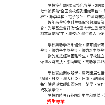
學校擁有
8
個國家特色專業，
2
個國
七年被評為“全國高校優秀組織單位”
杯”、數學建模、電子設計、中國時裝設
近年來學校本科生錄取分數和畢業
會、光華基金會評為“全國大學生創業教
創業富豪榜”中，我校
4
名學生進入百強
學校獎助學體系健全，按有關規定
學金、優秀學生獎學金、優秀新生獎學
對於家庭經濟困難學生，學校建立
做到及時幫扶、應助盡助，幫助家庭經
學校實施開放辦學，廣泛開展包括
德國、丹麥、澳大利亞、日本、韓國等
每年除選派教師出國進修、講學、合作
或攻讀學位。
學校同時具有外國留學生和華僑、
招生專業