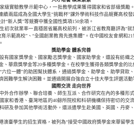
家級實驗教學示範中心，一批教學成果獲得國家和省部級獎勵。
，連續兩屆成為全國大學生“挑戰杯”課外學術科技作品競賽高校發
計“新人獎”等競賽中獲全國性獎項
150
余項。
生初次就業率一直穩居省屬高校前列，被浙江省教育廳評為“就
育示範高校”、“全國創業教育先進集體”。在中國校友會網和
21
。
獎助學金
體系完善
設有國家獎學金、國家勵志獎學金、國家助學金，還設有紡織
金、華鼎獎學金等
20
多種獎學金。在校學生獲得各類獎學金的比
“六位一體”的助困幫扶體系，通過獎學金、助學金、助學貸款
濟困難學生解決困難。並通過開展自強自立十佳大學生評選活動
國際交流
走向世界
中外合作辦學、聯合培養、師生互派、合作研究在內的多種形
國家和香港、臺灣地區的
40
餘所院校和科研機構保持密切的交
科研及參加其他學術活動外，還派遣學生赴美國、英國、丹麥
港澳臺學生的招生資格，被列為“接受中國政府獎學金來華留學生