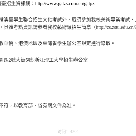
澳臺招生資訊網：
http://www.gatzs.com.cn/gatpz
港澳臺學生
聯合招生文化考試
外，還須參加我校美術專業考試，
，具體考點資訊請參看我校藝術類招生簡章（
http://zs.zstu.edu.c
收華僑、港澳地區及臺灣省學生
辦公室規定進行錄取。
園區
2
號大街
5
號·浙江理工大學招生辦公室
不符，以教育部、省有關文件為准。
访问：4204