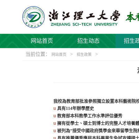
网站首页
招生动态
招生
当前位置：
>
>
网站首页
招生政策
我校為教育部批准參照獨立設置本科藝術院
u
具有
114
年辦學歷史
u
教育部本科教學工作水準評估優秀
u
擁有從學士、碩士到博士的完整人才培養
u
被列為“接受中國政府獎學金來華留學生院
u
具有推薦優秀應屆本科畢業生免試攻讀碩