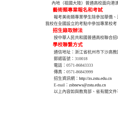
內地（祖國大陸）普通高校面向港
藝術類專業報名和考試
報考美術類專業學生除參加華僑、
我校在全國設立的考點中參加專業校考
招生錄取辦法
按
中華人民共和國普通高校聯合招
學校聯繫方式
通信地址：浙江省杭州市下沙高教
郵遞區號：
310018
電話：
0571-86843333
傳真：
0571-86843999
招生資訊網：
http://zs.zstu.edu.cn
E-mail
：
zsbnews@zstu.edu.cn
以上內容如與教育部、省有關文件