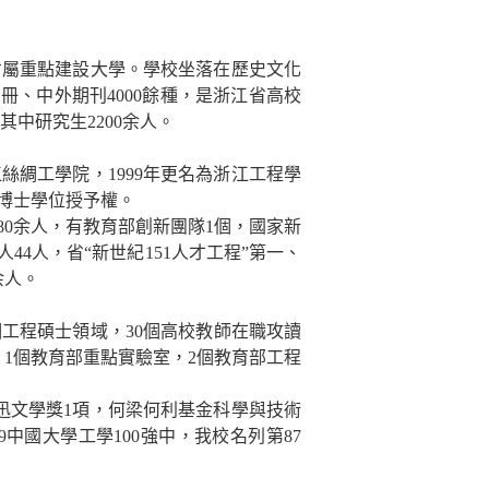
省屬重點建設大學。學校坐落在歷史文化
萬冊、中外期刊
4000
餘種，是浙江省高校
其中研究生
2200
余人。
江絲綢工學院，
1999
年更名為浙江工程學
博士學位授予權。
80
余人，有教育部創新團隊
1
個，國家新
人
44
人，省“新世紀
151
人才工程”第一、
余人。
個工程碩士領域，
30
個高校教師在職攻讀
，
1
個教育部重點實驗室，
2
個教育部工程
迅文學獎
1
項，何梁何利基金科學與技術
9
中國大學工學
100
強中，我校名列第
87