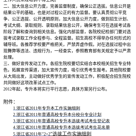
二、加大信息公开力度，完善监督制度，确保公正选拔。信息公开是
结果公平的基础，也是对过程公正的有力监督。要认真贯彻公平竞
争、公正选拔、公开透明原则，加大信息公开力度，做到招生计划、
考试大纲、录取规则、录取结果信息公开，确保考生可在选拔考试各
阶段了解和查询到相关信息。强化内部监督，各院校纪检部门要对选
拔考试录取工作全程参与、全程监督。招生高校不得举办任何形式的
辅导班。各推荐学校要严格把关，严禁弄虚作假。对在选拔过程中出
现舞弊等违法、违规行为，一经查实，参照教育部有关规定予以严肃
处理。
三、做好宣传发动工作。各招生院校要切实结合本校相关招生专业特
色，拓展宣传渠道，加大宣传力度，吸引优秀考生报考。其他院校要
从大局出发，主动做好优秀学生的宣传发动工作，积极配合招生院校
共同做好这项改革试点工作。
2012
年起，专升本将实行平行志愿，具体方案另行公布。
附件：
1.
浙江省2011
年专升本工作实施细则
2.
浙江省2011
年普通高校专升本分校分专业计划
3.
浙江省2011
年普通高校专升本选拔考试考生登记表
4.
浙江省2011
年普通高校专升本选拔考试考生花名册
”
选拔工作实施细则
5.
浙江省2011
年
“2+2