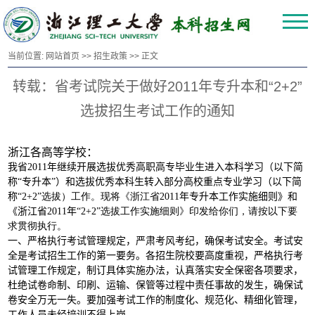
当前位置:
网站首页
>>
招生政策
>> 正文
转载：省考试院关于做好2011年专升本和“2+2”
选拔招生考试工作的通知
浙江
各高等学校：
我省
2011
年继续开展选拔优秀高职高专毕业生进入本科学习（以下简
称“专升本”）和选拔优秀本科生转入部分高校重点专业学习（以下简
称“
2+
2
”
选拔）工作。现将《浙江省2011
年专升本工作实施细则》和
《浙江省
2011
年“
2+
2
”
选拔工作实施细则》印发给你们，请按以下要
求贯彻执行。
一、严格执行考试管理规定，严肃考风考纪，确保考试安全。考试安
全是考试招生工作的第一要务。各招生院校要高度重视，严格执行考
试管理工作规定，制订具体实施办法，认真落实安全保密各项要求，
杜绝试卷命制、印刷、运输、保管等过程中责任事故的发生，确保试
卷安全万无一失。要加强考试工作的制度化、规范化、精细化管理，
工作人员未经培训不得上岗。