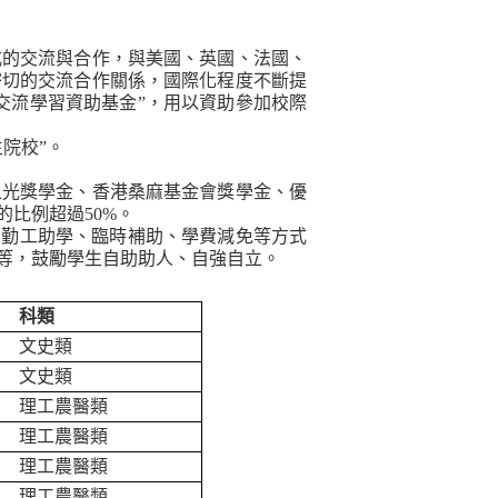
式的交流與合作，與美國、英國、法國、
密切的交流合作關係，國際化程度不斷提
交流學習資助基金”，用以資助參加校際
院校”。
之光獎學金、香港桑麻基金會獎學金、優
的比例超過
50%
。
、勤工助學、臨時補助、學費減免等方式
等，鼓勵學生自助助人、自強自立。
科類
文史類
文史類
理工農醫類
理工農醫類
理工農醫類
理工農醫類