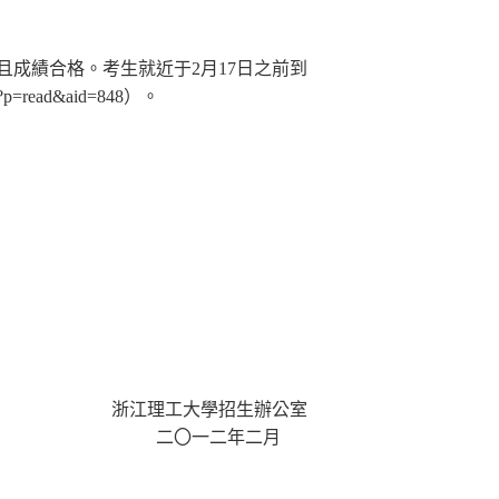
且成績合格。
考生就近于
2
月
17
日之前到
n/?p=read&aid=848
）。
浙江理工大學招生辦公室
二
〇
一二年二月