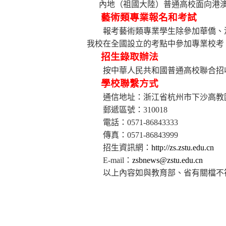
內地（祖國大陸）普通高校面向港
藝術類專業報名和考試
報考藝術類專業學生除參加華僑、
我校在全國設立的考點中參加專業校考
招生錄取辦法
按
中華人民共和國普通高校聯合招
學校聯繫方式
通信地址：浙江省杭州市下沙高教
郵遞區號：
310018
電話：
0571-86843333
傳真：
0571-86843999
招生資訊網：
http://zs.zstu.edu.cn
E-mail
：
zsbnews@zstu.edu.cn
以上內容如與教育部、省有關檔不