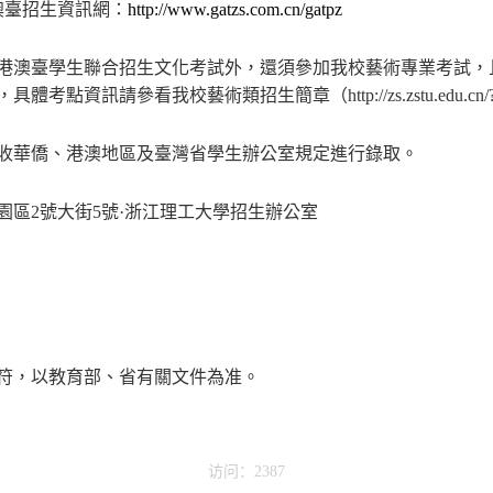
澳臺招生資訊網：
http://www.gatzs.com.cn/gatpz
港澳臺學生
聯合招生文化考試
外，還須參加我校藝術專業考試，
，具體考點資訊請參看我校藝術類招生簡章（
http://zs.zstu.edu.c
收華僑、港澳地區及臺灣省學生
辦公室規定進行錄取。
園區
2
號大街
5
號·浙江理工大學招生辦公室
符，以教育部、省有關文件為准。
访问：2387