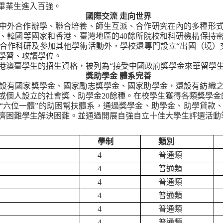
畢業生進入百強。
國際交流
走向世界
中外合作辦學、聯合培養、師生互派、合作研究在內的多種形
、韓國等國家和香港、臺灣地區的
40
餘所院校和科研機構保持
合作科研及參加其他學術活動外，學校還專門設立“出國（境）
學習、攻讀學位。
港澳臺學生的招生資格，被列為“接受中國政府獎學金來華留學生
獎助學金
體系完善
設有國家獎學金、國家勵志獎學金、國家助學金，還設有紡織
或個人設立的社會獎、助學金
20
餘種。在校學生獲得各類獎學金
“六位一體”的助困幫扶體系，通過獎學金、助學金、助學貸款
濟困難學生解決困難。並通過開展自強自立十佳大學生評選活動
學制
類別
4
普通類
4
普通類
4
普通類
4
普通類
4
普通類
4
普通類