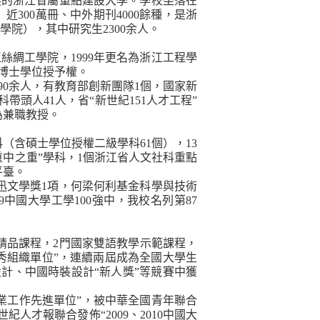
展的浙江省屬重點建設大學。學校坐落在
）近
300
萬冊、中外期刊
4000
餘種，是浙
學院），其中研究生
2300
余人。
江絲綢工學院，
1999
年更名為浙江工程學
博士學位授予權。
90
余人，有教育部創新團隊
1
個，國家新
科帶頭人
41
人，省“新世紀
151
人才工程”
為兼職教授。
科（含碩士學位授權二級學科
61
個），
13
重中之重”學科，
1
個浙江省人文社科重點
平臺。
迅文學獎
1
項，何梁何利基金科學與技術
9
中國大學工學
100
強中，我校名列第
87
精品課程，
2
門國家雙語教學示範課程，
秀組織單位”，連續兩屆成為全國大學生
計、中國時裝設計“新人獎”等競賽中獲
業工作先進單位”，被中華全國青年聯合
世紀人才報聯合發佈“
2009
、
2010
中國大