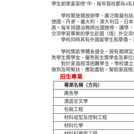
學生創業富豪榜”中，每年我校都有
4
名
學校實施開放辦學，廣泛開展包括
德國、丹麥、義大利、澳大利亞、日本
高。每年除選派教師出國進修、講學、
交流學習專案的學生赴國（境）外交流
學校同時具有外國留學生和華僑、
學校獎助學體系健全，按有關規定
秀學生獎學金、優秀新生獎學金及單位
對於家庭經濟困難學生，學校建立
做到及時幫扶、應助盡助，幫助家庭經
招生專業
專業名稱（方向）
廣告學
漢語言文學
包裝工程
材料成型及控制工程
材料化學
材料科學與工程