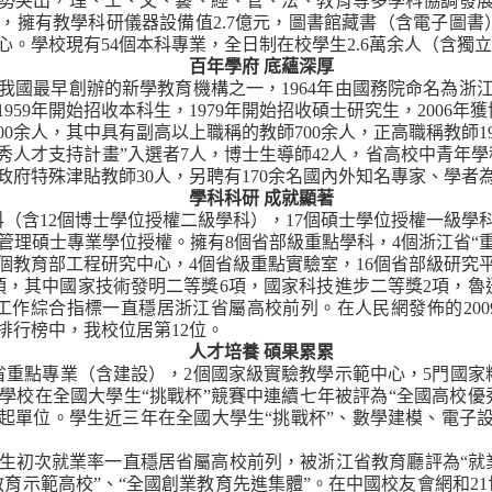
勢突出，理、工、文、藝、經、管、法、教育等多學科協調發
，擁有教學科研儀器設備值
2.7
億元，圖書館藏書（含電子圖書
心。學校現有
54
個本科專
業，
全日制在校學生
2.6
萬余人（含獨立
百年學府
底蘊深厚
我國最早創辦的新學教育機構之一，
1964
年由國務院命名為浙
1959
年開始招收本科生，
1979
年開始招收碩士研究生，
2006
年獲
00
余人，其中具有副高以上職稱的教師
700
余人，正高職稱教師
1
秀人才支持計畫”入選者
7
人，博士生導師
42
人，省高校中青年學
政府特殊津貼教師
30
人，另聘有
170
余名國內外知名專家、學者
學科科研
成就顯著
科（含
12
個博士學位授權二級學科），
17
個碩士學位授權一級學
管理碩士專業學位授權。擁有
8
個省部級重點學科，
4
個浙江省“
個教育部工程研究中心，
4
個省級重點實驗室，
16
個省部級研究
項，其中國家技術發明二等獎
6
項，國家科技進步二等獎
2
項，魯
工作綜合指標一直穩居浙江省屬高校前列。在人民網發佈的
200
排行榜中，我校位居第
12
位。
人才培養
碩果累累
省重點專業（含建設），
2
個國家級實驗教學示範中心，
5
門國家
學校在全國大學生“挑戰杯”競賽中連續七年被評為“全國高校優
發起單位。學生近三年在全國大學生“挑戰杯”、數學建模、電子設
生初次就業率一直穩居省屬高校前列，被浙江省教育廳評為“就
育示範高校”、“全國創業教育先進集體”。在中國校友會網和
21