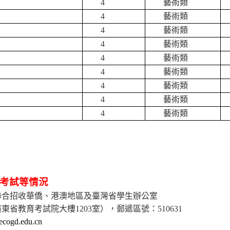
4
藝術類
4
藝術類
4
藝術類
4
藝術類
4
藝術類
4
藝術類
4
藝術類
4
藝術類
4
藝術類
考試等情況
聯合招收華僑、港澳地區及臺灣省學生
辦公室
廣東省教育考試院大樓
1203
室），郵遞區號：
510631
ecogd.edu.cn