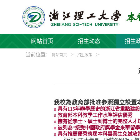
网站首页
招生动态
招生
当前位置：
>
>
网站首页
招生政策
我校為教育部批准參照獨立設置
u
具有
115
年辦學歷史的浙江省重點建設
u
教育部本科教學工作水準評估優秀
u
擁有從學士、碩士到博士的完整人才
u
被列為“接受中國政府獎學金來華留學
u
具有推薦優秀應屆本科畢業生免試攻