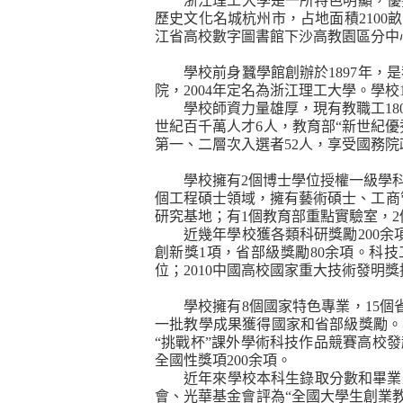
浙江理工大學是一所特色明顯，優
歷史文化名城杭州市，占地面積
2100
畝
江省高校數字圖書館下沙高教園區分中
學校前身蠶學館創辦於
1897
年，是
院，
2004
年定名為浙江理工大學。學校
學校師資力量雄厚，現有教職工
18
世紀百千萬人才
6
人，教育部“新世紀優
第一、二層次入選者
52
人，享受國務院
學校擁有
2
個博士學位授權一級學
個工程碩士領域，擁有藝術碩士、工商
研究基地；有
1
個教育部重點實驗室，
2
近幾年學校獲各類科研獎勵
200
余
創新獎
1
項，省部級獎勵
80
余項。科技
位；
2010
中國高校國家重大技術發明獎
學校擁有
8
個國家特色專業，
15
個
一批教學成果獲得國家和省部級獎勵。
“挑戰杯”課外學術科技作品競賽高校
全國性獎項
200
余項。
近年來學校本科生錄取分數和畢業
會、光華基金會評為“全國大學生創業教