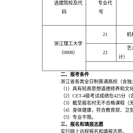
选拔院校及代
专业代
码
号
21
机
浙江理工大学
艺
（
0008
）
22
计）
二、报考条件
浙江省各类全日制普通高校（含独
（
1
）具有较高思想道德修养和文
（
2
）
CET-4
级考试成绩在
425
分（
（
3
）截至报名时无不合格课程（
（
4
）身体健康，符合教育部、卫
（
5
）专业不限。
三、报名和填报志愿
实行网上远程报名和填报志愿。