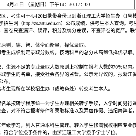
4
月
21
日 （星期日）下午
14
：
30-17
：
00
校区，考生可于
4
月
20
日携带身份证到浙江理工大学招生办（
1
号
学招生网（
http://zs.zstu.edu.cn
）公布成绩，供考生本人查询。考
，查卷只查漏评、误评，积分及统分差误，不查评卷的宽严。联
正原则，德、智、体全面衡量，择优录取。
和考生成绩划定录取分数线，按两科目的总分从高到低择优录取
取，生源不足的专业录取人数原则上控制在报考人数的
70
％以内
录取学生的名单，接受社会各界的监督。公示无异议的，报浙江
公布。
给考生现所在学校招生办（或教务处）转交考生本人。
取名单按转学程序统一为学生办理相关转学手续，入学时间另行
复查，对不符合报考条件和录取标准以及弄虚作假、违纪舞弊者
三年级学习，列入普通本科生管理。转入学生修满我校相应专业
；符合学位授予条件的，由浙江理工大学授予学士学位。