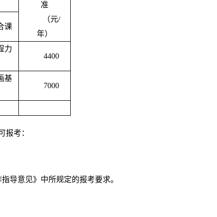
准
（元
/
合课
年）
程力
4400
画基
7000
可报考：
作指导意见》中所规定的报考要求。