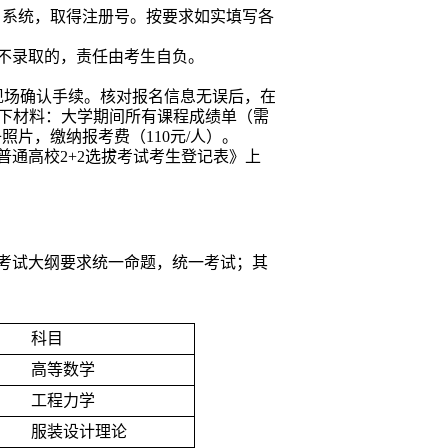
名系统，取得注册号。按要求如实填写各
不录取的，责任由考生自负。
现场确认手续。核对报名信息无误后，在
下材料：大学期间所有课程成绩单（需
子照片，缴纳报考费（
110
元
/
人）。
普通高校
2+2
选拔考试考生登记表》上
考试大纲要求统一命题，统一考试；其
科目
高等数学
工程力学
服装设计理论