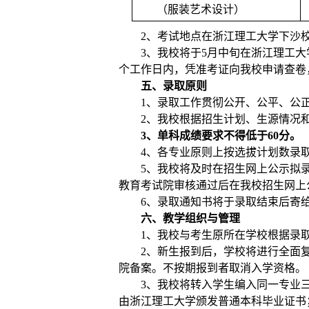
（服装艺术设计）
2
、考试地点在浙江理工大学下沙
3
、我校将于
5
月中旬在浙江理工大
个工作日内，凭准考证向我校申请查卷
五、录取原则
1
、录取工作贯彻公开、公平、公
2
、我校根据招生计划、生源情况
3
、单科成绩要求不得低于
60
分。
4
、各专业原则上按选拔计划数录
5
、我校将及时在招生网上公示拟
教育考试院审核通过后在我校招生网上
6
、录取通知书将于录取结束后寄
六、教学组织与管理
1
、我校与考生原所在学校根据录
2
、新生报到后，学校将进行全面
院备案。不按期报到者取消入学资格。
3
、我校将转入学生编入同一专业
由浙江理工大学颁发普通本科毕业证书