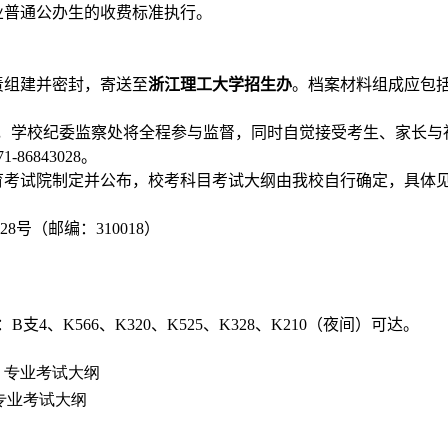
业普通公办生的收费标准执行。
责组建并密封，寄送至
浙江理工大学招生办
。档案材料组成应包
作，学校纪委监察处将全程参与监督，同时自觉接受考生、家长与
71-86843028
。
育考试院制定并公布，校考科目考试大纲由我校自行确定，具体
28
号（邮编：
310018
）
：
B
支
4
、
K566
、
K320
、
K525
、
K328
、
K210
（夜间）可达。
）专业考试大纲
专业考试大纲