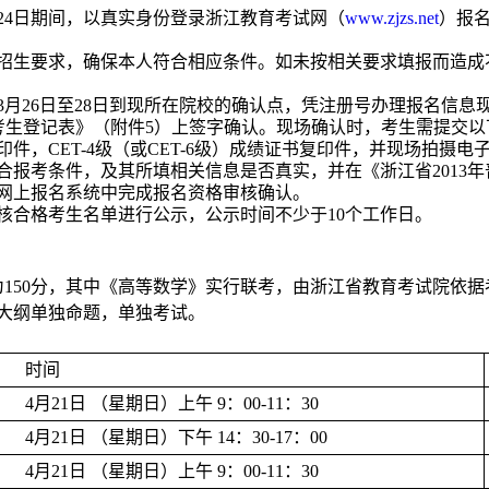
24
日期间，以真实身份登录浙江教育考试网（
www.zjzs.net
）报
招生要求，确保本人符合相应条件。如未按相关要求填报而造成
3
月
26
日至
28
日到现所在院校的确认点，凭注册号办理报名信息
考生登记表》（附件
5
）上签字确认。现场确认时，考生需提交以
印件，
CET-4
级（或
CET-6
级）成绩证书复印件，并现场拍摄电
合报考条件，及其所填相关信息是否真实，并在《浙江省
2013
年
网上报名系统中完成报名资格审核确认。
核合格考生名单进行公示，公示时间不少于
10
个工作日。
为
150
分，其中《高等数学》实行联考，由浙江省教育考试院依据
大纲单独命题，单独考试。
时间
4
月
21
日 （星期日）上午
9
：
00-11
：
30
4
月
21
日 （星期日）下午
14
：
30-17
：
00
4
月
21
日 （星期日）上午
9
：
00-11
：
30