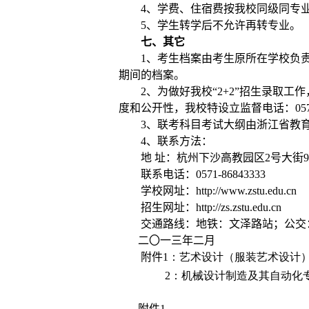
4
、学费、住宿费按我校同级同专
5
、学生转学后不允许再转专业。
七、其它
1
、考生档案由考生原所在学校负
期间的档案。
2
、
为做好我校“
2+2
”招生录取工
度和公开性，我校特设立监督电话：
05
3
、联考科目考试大纲由浙江省教
4
、联系方法：
地
址：杭州下沙高教园区
2
号大街
9
联系电话：
0571-86843333
学校网址：
http://www.zstu.edu.cn
招生网址：
http://zs.zstu.edu.cn
交通路线：地铁：文泽路站；公交
二〇一三年二月
附件
1
：艺术设计（服装艺术设计
2
：机械设计制造及其自动化
附件
1