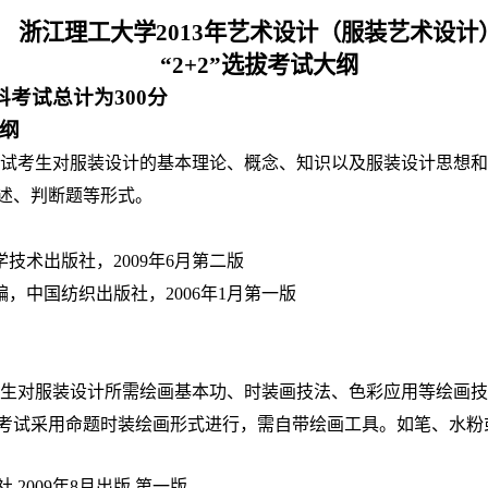
浙江理工大学
2013
年艺术设计（服装艺术设计
“
2+2
”选拔考试大纲
科考试总计为
300
分
纲
试考生对服装设计的基本理论、概念、知识以及服装设计思想和
述、判断题等形式。
学技术出版社，
2009
年
6
月第二版
编，中国纺织出版社，
2006
年
1
月第一版
生对服装设计所需绘画基本功、时装画技法、色彩应用等绘画技
考试采用命题时装绘画形式进行，需自带绘画工具。如笔、水粉
社
2009
年
8
月出版
第一版