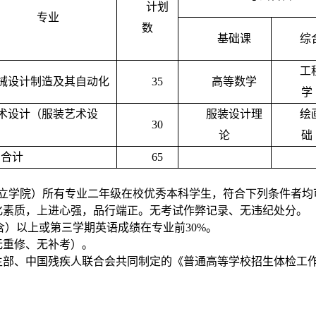
计划
专业
数
基础课
综
工
械设计制造及其自动化
35
高等数学
学
术设计（服装艺术设
服装设计理
绘
30
论
础
合计
65
立学院）所有专业二年级在校优秀本科学生，符合下列条件者均
化素质，上进心强，品行端正。无考试作弊记录、无违纪处分。
含）以上或第三学期英语成绩在专业前
30%
。
无重修、无补考）。
生部、中国残疾人联合会共同制定的《普通高等学校招生体检工