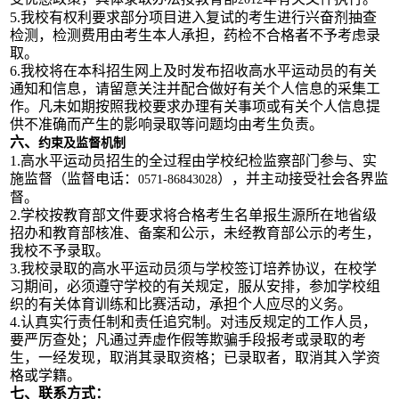
5.
我校有权利要求部分项目进入复试的考生进行兴奋剂抽查
检测，检测费用由考生本人承担，药检不合格者不予考虑录
取。
6.
我校将在本科招生网上及时发布招收高水平运动员的有关
通知和信息，请留意关注并配合做好有关个人信息的采集工
作。凡未如期按照我校要求办理有关事项或有关个人信息提
供不准确而产生的影响录取等问题均由考生负责。
六、
约束及监督机制
1.
高水平运动员招生的全过程由学校纪检监察部门参与、实
施监督（监督电话：
），并主动接受社会各界监
0571-86843028
督。
2.
学校按教育部文件要求将合格考生名单报生源所在地省级
招办和教育部核准、备案和公示，未经教育部公示的考生，
我校不予录取。
3.
我校录取的高水平运动员须与学校签订培养协议，在校学
习期间，必须遵守学校的有关规定，服从安排，参加学校组
织的有关体育训练和比赛活动，承担个人应尽的义务。
4.
认真实行责任制和责任追究制。对违反规定的工作人员，
要严厉查处；凡通过弄虚作假等欺骗手段报考或录取的考
生，一经发现，取消其录取资格；已录取者，取消其入学资
格或学籍。
七、联系方式：