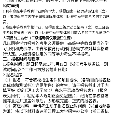
（
年
月
日后出生）的考生，同时具备下列条件之一者
1990
9
1
均可申请：
1.
具有高级中等教育毕业同等学力，获得国家一级运动员证书（含）
以上者或近三年内在全国或国际集体项目比赛中获得前八名的主力队
员；
2.
高级中等教育学校毕业，获得国家二级运动员证书（含）以上且高
中阶段在省级（含）以上比赛中获得集体项目前六名的主力队员或个
人项目前三名者（
二级运动员仅限浙江生源
）；
凡以同等学力报考的考生必须提供与高级中等教育相当的学
习证明和成绩单，由省级教育行政部门协助学校对其资格进
行认定。未经资格认定的同等学力考生不得报考。
三、报名时间与程序
1.
报名时间：
即日起至
年
月
日
（浙江考生以省统一测
2012
3
15
试时间后
个工作日为报名截止日期）
2
2.
报名程序：
（
）
报名：符合我校招生条件和项目要求（各项目的报名起
1
点成绩和测试标准详见附件）的考生，请于报名截止时间内
填写好《浙江理工大学
年高水平运动员报名表》（报名
2012
表见附件），粘贴本人近期正面免冠照片，经所在学校签署
推荐意见并加盖公章后，即形成完整、正式的报名表。
（
）寄送材料：申请考生须于
报名截止时间
前（以当地邮戳
2
为准）将以下材料寄达浙江理工大学招生办公室（浙江省杭