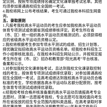
定比例，按照专项成绩排名确定文化课单独考试名单。其他
均须参加普通高校招生全国统一考试。
4.
我校将网上公布考核结果，考生可通过我校本科招生网查
询。
五、录取原则
1.
凡报考我校高水平运动员的考生应参加我校高水平运动员
体育专项测试或依据省测成绩审核评定。若考生所在省
（市、区）统一组织高水平运动员资格测试的，必须获得相
应的省级高水平运动员资格认定。
2.
我校将根据考生参加专项水平测试的成绩、招生计划等，
择优
确定拟招收高水平运动员资格名单。经我校
本科
招生
工
作小组
审核批准后，在我校
本科
招生网站公示，并按规定报
考生所在省（市
、区
）招办和教育部“阳光高考”平台核准、
备案和公示。
3.
对参加我校文化课单独考试，且达到我校文化课录取控制
线的考生，按体育专项测试成绩择优录取；对参加普通高校
招生全国统一考试，且高考成绩达到我校高水平运动员合格
标准的考生，学校依据各高水平运动队名额分配原则，按考
生体育专项测试成绩择优录取。
4.
经我校考核合格并核准备案的高水平运动员
填报高考专业
志愿时，须第一志愿报考我校，专业志愿可在我校面向考生
所在省投放的招生专业范围内按科类选报。
在高考录取时享
受优惠政策，具体录取办法按教育部
年有关文件执行。
2012