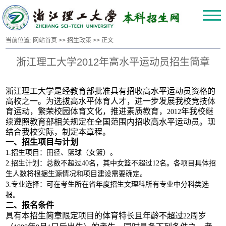
当前位置:
网站首页
>>
招生政策
>> 正文
浙江理工大学2012年高水平运动员招生简章
浙江理工大学是经教育部批准具有招收高水平运动员资格的
高校之一。为选拔高水平体育人才，进一步发展我校竞技体
育运动，繁荣校园体育文化，推进素质教育，
年我校继
2012
续遵照教育部相关规定在全国范围内招收高水平运动员。现
结合我校实际，制定本章程。
一、招生项目与计划
1.
招生项目：田径、篮球（女篮）。
2.
招生计划：总数不超过
40
名，其中女篮不超过
12
名。各项目具体招
生人数将根据生源情况和项目建设需要确定。
3.
专业选择：可在考生所在省年度招生文理科所有专业中分科类选
报。
二、报名条件
具有本招生简章限定项目的体育特长且年龄不超过
周岁
22