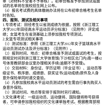
审（对材料不全者不予审核）。初审合格准予参加测试或面
试的名单将在我校招生网上公布。
（
）报名考试费的具体缴纳办法将在公布初审合格考生名单
4
时告知。
四、报到、测试及相关事项
1.
专项考试：田径考生以省测成绩为依据，按照《浙江理工
大学
年田径高水平运动员评分标准》（见附件）评定成
2012
绩；女篮考生在省测基础上须参加我校专项测试。
2.
女篮专项测试相关事项
（
）测试标准：参照《浙江理工大学
年女子篮球高水平
1
2012
运动员测试办法及评分标准》（见附件）。
（
）报到时间、地点：初审合格准予测试或面试的考生，按
2
照规定时间到浙江理工大学体育馆
下沙校区北门内
南一楼
(
)
42
号体育教研部会议室办理相关手续
逾期不予受理
。
(
)
（
）交验材料：身份证、学历证明（毕业证书）、运动员等
3
级证书、秩序册、成绩册、获奖证书
运动成绩
原件及人身
(
)
意外保险单同时递交查验。
（
）凡参加我校高水平运动员测试的考生需自行事先购买人
4
身意外保险。
（
）测试时间、地点等安排于报到时另行通知。
5
3.
文化课考试：一级运动员、运动健将、国际健将称号获得
者，可申请参加我校组织的文化课单独考试。根据教育部规