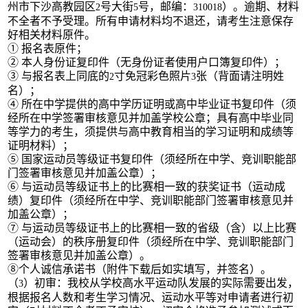
州市下沙高教园区
号大街
号，邮编：
）。逾期、材料
2
5
310018
不全者不予受理。所有申请材料均不退还，请考生注意保存
好相关材料原件。
① 报名表原件；
② 本人身份证复印件（无身份证者使用户口簿复印件）；
③ 与报名表上同底的
寸免冠彩色照片
张（背面请注明姓
2
3
名）；
④ 所在中学提供的高中学历证明或高中毕业证书复印件（须
经所在中学签署审核意见并加盖学校公章；具有高中毕业同
等学力的考生，须提供与高中教育相当的学习证明和成绩等
证明材料）；
⑤ 国家运动员等级证书复印件（须经所在中学、竞训职能部
门签署审核意见并加盖公章）；
⑥ 与运动员等级证书上的比赛相一致的获奖证书（运动成
绩）复印件（须经所在中学、竞训职能部门签署审核意见并
加盖公章）；
⑦ 与运动员等级证书上的比赛相一致的省级（含）以上比赛
（运动会）的秩序册复印件（须经所在中学、竞训职能部门
签署审核意见并加盖公章）。
⑧个人诚信承诺书（附件下载后如实填写，并签名）。
（
）初审：我校从学校高水平运动队发展的实际需要出发，
3
根据报名人数和考生学习情况、运动水平等对申请者进行初