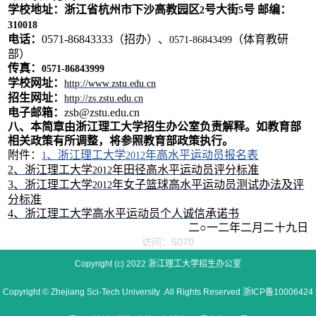
学校地址：浙江省杭州市下沙高教园区
号大街
号
邮编：
2
5
310018
电话：
0571-86843333
（招办）、
（体育教研
0571-86843499
部）
传真：
0571-86843999
学校网址：
http://www.zstu.edu.cn
招生网址：
http://zs.zstu.edu.cn
电子邮箱：
zsb@zstu.edu.cn
八、
本简章由浙江理工大学招生办公室负责解释。如教育部
相关政策有所调整，将参照教育部政策执行。
附件：
、浙江理工大学
年高水平运动员报名表
1
2012
2
、
浙江理工大学
年田径高水平运动员评分标准
2012
3
、浙江理工大学
年女子篮球高水平运动员测试办法及评
2012
分标准
4
、浙江理工大学高水平运动员个人诚信承诺书
二○
一二年二月二十九日
访问：5070
Copyright (c) 2022 浙江理工大学招生办公室
Copyright © Zhejiang Sci-Tech University .All Rights Reserved 浙ICP备10006424