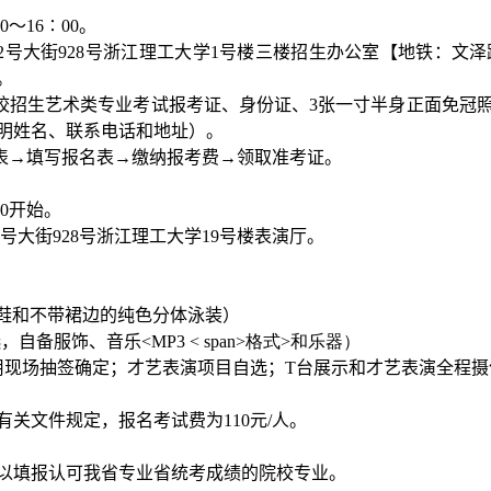
0
～
16
∶
00
。
2
号大街
928
号浙江理工大学
1
号楼三楼招生办公室【地铁：文泽
。
校招生艺术类专业考试报考证、身份证、
3
张一寸半身正面免冠
明姓名、联系电话和地址）。
表→填写报名表→缴纳报考费→领取准考证。
0
开始。
号大街
928
号浙江理工大学
19
号楼表演厅。
鞋和不带裙边的纯色分体泳装）
选，自备服饰、音乐
<MP3 < span>格式
>
和乐器）
用现场抽签确定；才艺表演项目自选；
T
台展示和才艺表演全程摄
有关文件规定，报名考试费为
110
元
/
人。
以填报认可我省专业省统考成绩的院校专业。