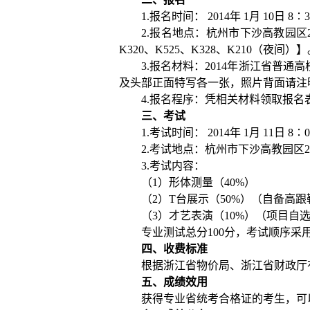
1.
报名时间：
2014
年
1
月
10
日
8
∶
3
2.
报名地点：杭州市下沙高教园区
K320
、
K525
、
K328
、
K210
（夜间）】
3.
报名材料：
2014
年浙江省普通高
及头部正面特写各一张，照片背面请注
4.
报名程序：凭相关材料领取报名
三、考试
1.
考试时间：
2014
年
1
月
11
日
8
∶
0
2.
考试地点：杭州市下沙高教园区
2
3.
考试内容：
（
1
）形体测量（
40%
）
（
2
）
T
台展示（
50%
）（自备高跟
（
3
）才艺表演（
10%
）（项目自
专业测试总分
100
分，考试顺序采
四、收费标准
根据浙江省物价局、浙江省财政厅
五、成绩效用
获得专业省统考合格证的考生，可