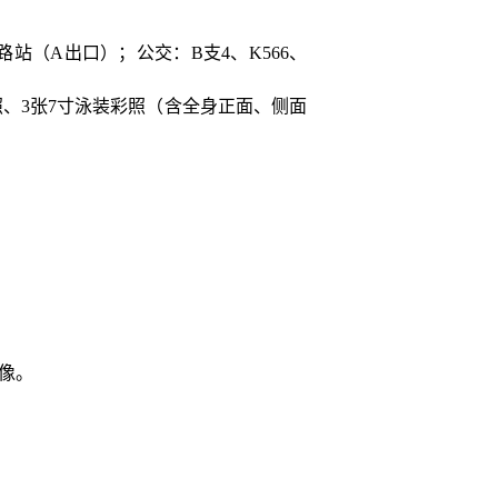
路站（
A
出口）；公交：
B
支
4
、
K566
、
照、
3
张
7
寸泳装彩照（含全身正面、侧面
像。