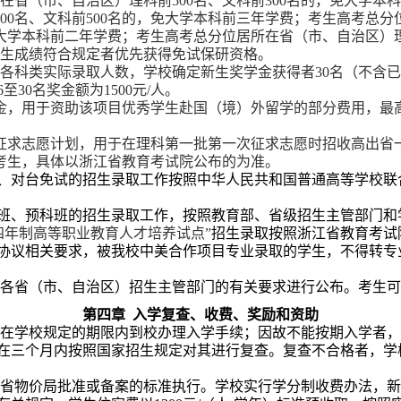
在省（市、自治区）理科前
500
名、文科前
300
名的，免大学本科
00
名、文科前
500
名的，免大学本科前三年学费；考生高考总分
大学本科前二年学费；考生高考总分位居所在省（市、自治区）
生成绩符合规定者优先获得免试保研资格。
各科类实际录取人数，学校确定新生奖学金获得者
30
名（不含已
6
至
30
名奖金额为
1500
元
/
人。
金，用于资助该项目优秀学生赴国（境）外留学的部分费用，最
征求志愿计划，用于在理科第一批第一次征求志愿时招收高出省
考生，具体以浙江省教育考试院公布的为准。
、对台免试的招生录取工作按照中华人民共和国普通高等学校联
班、预科班的招生录取工作，按照教育部、省级招生主管部门和
四年制高等职业教育人才培养试点”
招生录取按照浙江省教育考试
协议相关要求，被我校中美合作项目专业录取的学生，不得转专
各省（市、自治区）
招生主管部门
的有关要求进行公布。考生可
第四章
入学复查、收费、奖励和资助
在学校规定的期限内到校办理入学手续；因故不能按期入学者，
在三个月内按照国家招生规定对其进行复查。复查不合格者，学
省物价局批准或备案的标准执行。学校实行学分制收费办法，新