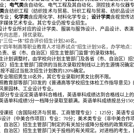
业；
电气类
含自动化、电气工程及其自动化、测控技术与仪器
类
含纺织工程（纺织技术与贸易、针织工程与贸易、纺织品设
专业；
化学类
含应用化学、材料化学专业；
设计学类
含视觉传
字媒体艺术专业。其它
专业仍按专业招生。
设计专业所对应的设计学类、服装与服饰设计、产品设计、表演
方向志愿，择优录取。
“三位一体”综合评价招生计划
240
名。
“四年制高等职业教育人才培养试点”招生计划
50
名，办学地点
负责、
省（市、自治区）招生主管部门
监督”的录取体制。
生计划调整时，由学校向计划主管部门及各省（市、自治区）招
区）招生主管部门提供的当批次录取控制线以上的生源情况确定
例按不超过
当批次
招生计划数的
120%
确定
。
专业限招男生
10
名外，其它专业录取时男女比例不限。
照教育部等部门印发的《普通高等学校招生体检工作指导意见》
风景园林、工业设计专业。
对部分专业设定英语单科合格线，英语单科成绩达到合格线以上
英语单科成绩
5
分一档降分录取至额满。英语单科成绩按总分
150
授课班（含国际经济与贸易、工商管理专业）：
125
分；英语专
饰设计（中美合作项目）专业：
70
分；美术类专业（非中美合作
、自治区）招生主管部门制定的有关加分或降分投档的政策规定
、自治区）招生主管部门关于投档的有关规定。对进档的考生，