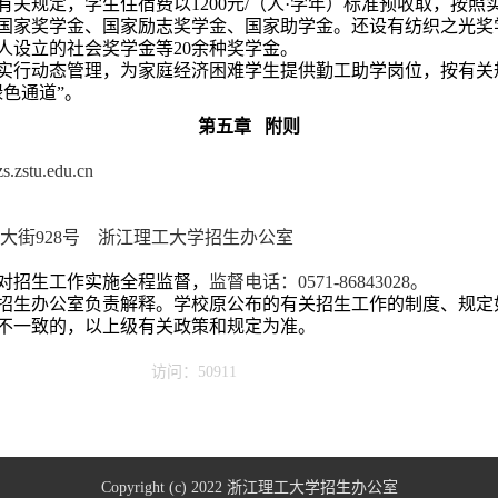
有关规定，学生住宿费以
1200
元
/
（人·学年）标准预收取，按照
国家奖学金、国家励志奖学金、国家助学金。还设有纺织之光奖
人设立的社会奖学金
等
20
余种奖学金。
实行动态管理，为家庭经济困难学生提供勤工助学岗位，按有关
色通道”。
第五章
附则
/zs.zstu.edu.cn
大街
928
号 浙江理工大学招生办公室
对招生工作实施全程监督
，
监督电话：
0571-86843028
。
招生办公室负责解释。学校原公布的有关招生工作的制度、规定
不一致的，以上级有关政策和规定为准。
访问：50911
Copyright (c) 2022 浙江理工大学招生办公室