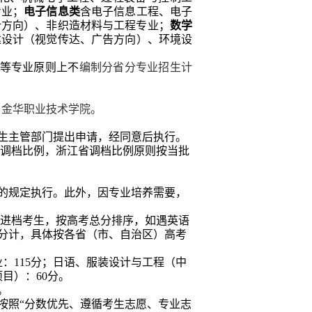
专业；
电子信息类
含电子信息工程、电子
计方向）、非织造材料与工程专业；
数学
达设计（视觉传达、广告方向）、环境设
等专业原则上不
编制分省分专业招生计
：金华职业技术学院。
生主管部门提出申请，经同意后执行。
调档比例，
浙江省调档比例原则按
当批
的规定执行。此外，因专业培养需要，
的进档考生，按高考总分排序，如遇英语
分计，具体按各省（市、自治区）高考
业：
115
分；日语、服装设计与工程（中
项目）：
60
分。
。
按照“分数优先、遵循考生志愿、专业志