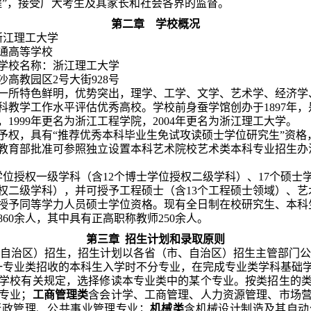
程”，接受广大考生及其家长和社会各界的监督。
第二章
学校概况
浙江理工大学
通高等学校
学校名称：浙江理工大学
沙高教园区
2
号大街
928
号
一所特色鲜明，优势突出，理学、工学、文学、艺术学、经济学
科教学工作水平评估优秀高校。学校前身蚕学馆创办于
1897
年，
，
1999
年更名为浙江工程学院，
2004
年更名为浙江理工大学。
予权，具有“推荐优秀本科毕业生免试攻读硕士学位研究生”资格
教育部批准可参照独立设置
本科艺术院校艺术类本科专业招生办
学位授权一级学科（含
12
个博士学位授权二级学科）、
17
个硕士
权二级学科），并可授予工程硕士（含
13
个工程硕士领域）、艺
授予同等学力人员硕士学位资格。现有全日制在校研究生、本科
860
余人，其中具有正高职称教师
250
余人。
第三章
招生计划和录取原则
自治区）招生，
招生计划以各省（市、自治区）招生主管部门公
一专业类招收的本科生入学时不分专业，在完成专业类学科基础
学校有关规定，选择修读本专业类中的某个专业。按类招生的
专业；
工商管理类
含会计学、工商管理、人力资源管理、市场
行政管理、公共事业管理专业；
机械类
含机械设计制造及其自动