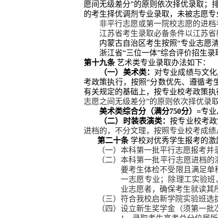
愿间无级差分”的原则依次择优录取
；
的考生择优调剂专业录取，未被志愿专
非平行志愿或第一院校志愿的进档
江苏省考生录取必备条件以江苏省
内蒙古自治区考生按照“专业志愿
浙江省“三位一体”综合评价招生录
第十九条
艺术类专业录取办法如下：
（一）美术类：
对专业成绩与文化
考政策执行，按照“分数优先、遵循考
有关规定的基础上，按专业校考政策执
志愿之间无级差分”的原则依次择优录
美术类综合分（满分
750
分）
=
专业
（二）时装表演类：
按专业校考政
进档的
，不分文理，
按照专业校考成绩
第二十条
学校对优秀学生报考的激
（一）本科第一批平行志愿报考并
（二）本科第一批平行志愿进档的
要考生体检不受限且满足单
一志愿专业；除理工实验班
业志愿者，确保考生就读其
（三）符合我校启新学院实验班选
（四）设立新生奖学金（须第一批