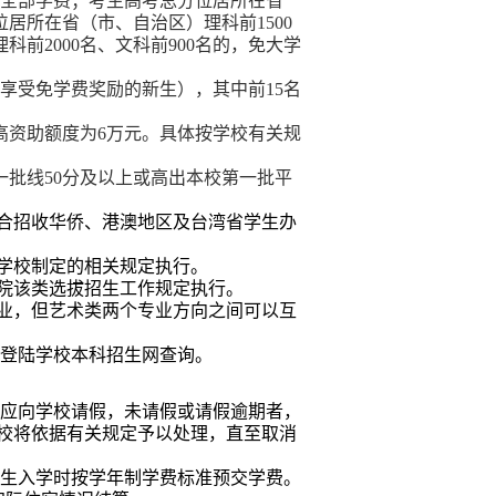
全部学费；考生高考总分位居所在省
位居所在省（市、自治区）理科前
1500
理科前
2000
名、文科前
900
名的，免大学
享受免学费奖励的新生），其中前
15
名
高资助额度为
6
万元。具体按学校有关规
一批线
50
分及以上或高出本校第一批平
合招收华侨、港澳地区及台湾省学生办
学校制定的相关规定执行。
院该类
选拔招生
工作规定执行。
业，但艺术类两个专业方向之间可以互
登陆学校本科招生网查询。
应向学校请假，未请假或请假逾期者，
校将依据有关规定予以处理，直至取消
生入学时按学年制学费标准预交学费。