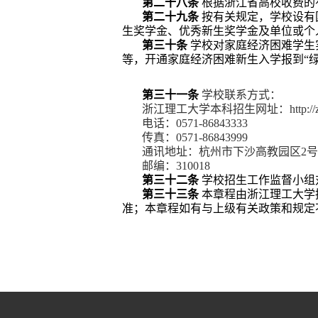
第二十八条
根据浙江省高校收费的
第二十九条
按有关规定，
学校设有
生奖学金、优秀新生奖学金
及单位或个
第三十条
学校对家庭经济困难学生
等，
开通家庭经济困难新生入学报到“绿
第三十一条
学校联系方式：
浙江理工大学本科招生网址：
http:/
电话：
0571-86843333
传真：
0571-86843999
通讯地址：杭州市下沙高教园区
2
号
邮编：
310018
第三十二条
学校
招生工作监督小组
第三十三条
本章程由浙江理工大学
准；本章程如有与上级有关政策和规定