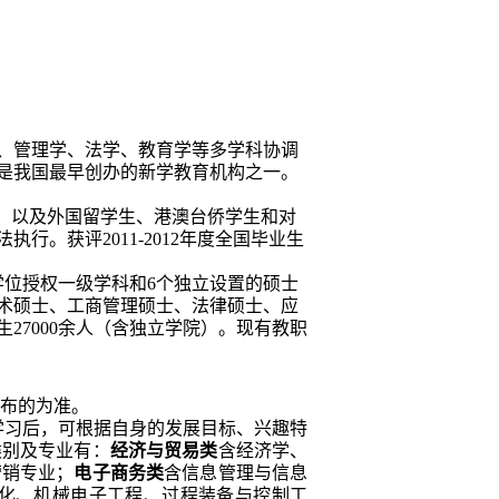
、管理学、法学、教育学等多学科协调
是我国最早创办的新学教育机构之一。
，以及外国留学生、港澳台侨学生和对
法执行
。获评
2011-2012
年度全国毕业生
学位授权一级学科和
6
个独立设置的硕士
术硕士、工商管理硕士、法律硕士、应
生
27000
余人（含独立学院）。现有教职
布的为准。
学习后，可根据自身的发展目标、兴趣特
类别及专业有：
经济与贸易类
含经济学、
营销专业；
电子商务类
含信息管理与信息
化、机械电子工程、过程装备与控制工