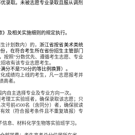
择优录取。未被志愿专业录取且服从调剂
章
》及相关实施细则的规定执行。
招生计划数内）的，
浙江省按省美术类统
省份，在符合考生所在省份招生主管部门
，按照“分数优先、遵循考生志愿、专业
只招收有该专业志愿考生。
分满分不是
750
分的等比例换算）。
文化成绩均上线的
考生，凡一志愿报考并
绩高者。
围内自主选择专业及专业方向一次。
报考理工实验班者，确保录取该志愿；只
名次号前
4500
名（含同分）者，确保就读
个有效（符合报考条件且不重复填报）专
子信息、材料化学生物等实验班学习。