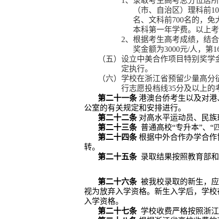
1
、录取考生高考总分位居所
（市、自治区）理科前
10
名、文科前
700
名的，免
本科第一年学费。以上考
2
、根据考生高考成绩，结合
奖金额为
3000
元
/
人，第
1
（五）设立
中美合作项目特别奖学
定执行。
（六）学校在浙江省预留少量高分
行志愿投档线
35
分及以上的
第二十一条
港澳台侨考生以及对港
公室的有关规定和安排进行。
第二十二条
对
高水平运动员、民族
第二十三条
普通高校“专升本”、“
第二十
四
条
根据中外合作办学合作
转。
第
二十
五条
录取结果按照教育部和
第二十六条
被我校录取的新生，应
视为放弃入学资格。新生入学后，学校
入学资格。
第二十七条
学校收费严格按照浙江