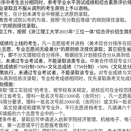
排序中考生总分相同时，参考学业水平测试成绩和综合素质评价
业录取且不服从调剂的考生原则上予以退档。
考生，在计划未满专业中根据上述原则录取。
教育考试院公布的为准，按照“先分数后等级”的规则择优录取。
清”的规则择优录取。
取工作，按照《
浙江理工大学
2015
年“三位一体”综合评价招生简
成绩均上线的考生，
凡一志愿报考并进档（美术综合分排序在
生志愿、专业志愿间无级差分”的原则依次择优录取；其它招生
行，即
不分文理按综合分排序，根据招生计划按综合分从高到低
取。
未通过专业考试者，不能录取该类专业。
中美合作项目专业
总成绩折
750
分制×
50%+
文化总成绩（
750
分制）×
50%
（文化总
策执行，未通过专业考试者，不能录取该专业。
对专业成绩与
从高到低依次录取；专业校考成绩相同时，优先录取高考文化成
励措施：
录取“理工实验班”的考生，按学校有关规定，进校后可在全校范
浙江省考生，理科一批名次号前
15000
名（含同分），凡一志愿
科限分要求，理科一批名次号前
20000
名（含同分）或文科一批
、英文授课班和建筑学专业外，平行志愿进档考生，凡填满六
所填报的六个志愿专业中的一个。
拔条件者，录取后可申请进入启新学院经济管理、机械电子、电
次、第一志愿或平行志愿报考我校）：