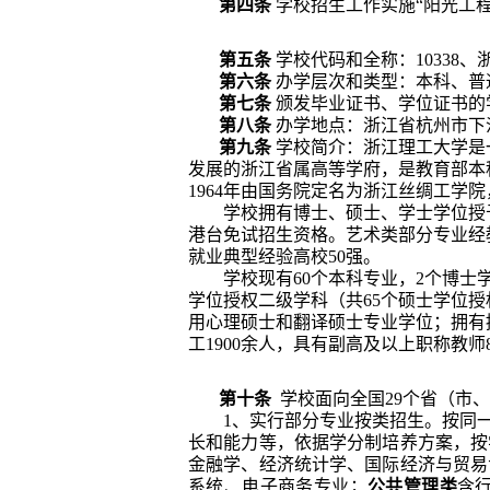
第四条
学校招生工作
实施“阳光工
第五条
学校代码和全称：
10338
、
第六条
办学层次和类型：本科、普
第七条
颁发毕业证书、学位证书的
第八条
办学地点：浙江省杭州市下
第九条
学校简介：
浙江理工大学是
发展的浙江省属高等学府，是教育部本
1964
年由国务院定名为浙江丝绸工学院
学校拥有博士、硕士、学士学位授
港台免试招生资格。艺术类部分专业经
就业典型经验高校
50
强。
学校现有
60
个本科专业，
2
个博士
学位授权二级学科（共
65
个硕士学位授
用心理硕士和翻译硕士专业学位；拥有
工
1900
余人，具有副高及以上职称教师
第十条
学校面向全国
29
个省（市、
1
、实行部分专业按类招生。按同
长和能力等，依据学分制培养方案，按
金融学、经济统计学、国际经济与贸易
系统、电子商务专业；
公共管理类
含