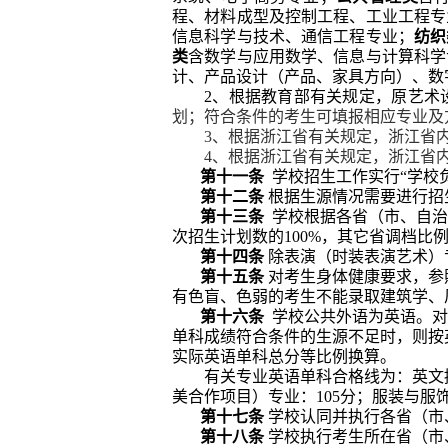
程、材料成型及控制工程、工业工程专
信息科学与技术、通信工程专业；
纺织
类
含数学与应用数学、信息与计算科学
计、产品设计（产品、家具方向）、数
2
、根据教育部有关规定，原艺术
划；符合条件的考生可填报相应专业及
3
、根据浙江省有关规定，浙江省内
4
、根据浙江省有关规定，浙江省内
第十一条
学校招生工作实行“学校
第十二条
根据生源情况需要进行招
第十三条
学校
根据各省（市、自治
次
招生计划数的
100%
，其它省调档比
第十四条
除表演（时装表演艺术）
第十五条
对考生身体健康要求，参
有色盲、色弱的考生不能录取建筑学、
第十六条
学校公共外语为
英语。
单科成绩符合条件的生源不足时，则按
实际英语单科总分等比例换算。
有关专业英语单科合格线为：英文
美合作项目）专业：
105
分；服装与服
第十七条
学校认同并执行各省（市
第十八条
学校执行考生所在省（市