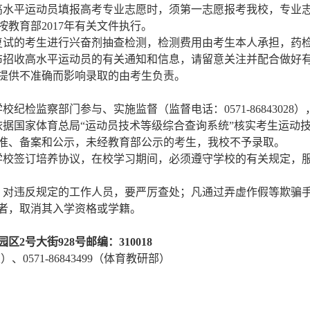
高水平运动员填报高考专业志愿时，须第一志愿报考我校，专业
按教育部
2017
年有关文件执行。
复试的考生进行兴奋剂抽查检测，检测费用由考生本人承担，药
布招收高水平运动员的有关通知和信息，请留意关注并配合做好
提供
不准确而影响录取的由考生负责。
学校纪检监察部门参与、实施监督（监督电话：
0571-86843028
）
据国家体育总局“运动员技术等级综合查询系统”核实考生运动
准、备案和公示，未经教育部公示的考生，我校不予录取。
学校签订培养协议，在校学习期间，必须遵守学校的有关规定，
。对违反规定的工作人员，要严厉查处；凡通过弄虚作假等欺骗
者，取消其入学资格或学籍。
园区
2
号大街
928
号邮编：
310018
室）、
0571-86843499
（体育教研部）