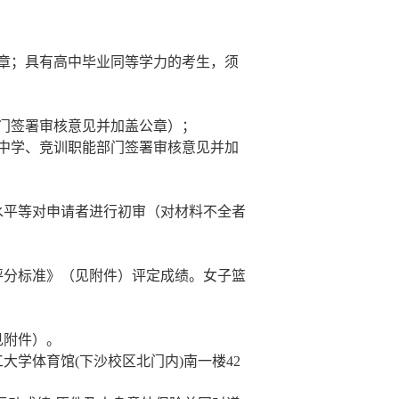
章；具有高中毕业同等学力的考生，须
门签署审核意见并加盖公章）；
中学、竞训职能部门签署审核意见并加
水平等对申请者进行初审（对材料不全者
评分标准》（见附件）评定成绩。女子篮
见附件）。
工大学体育馆
(
下沙校区北门内
)
南一楼
42