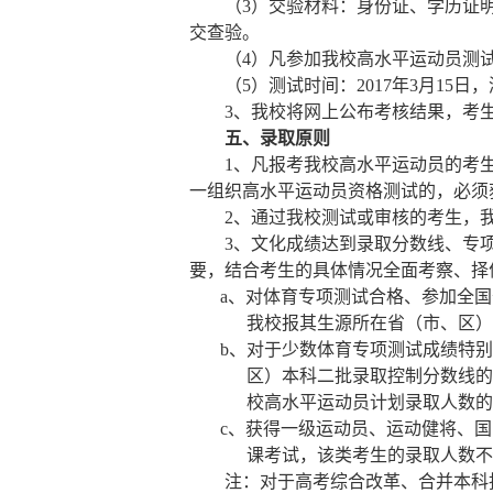
（
3
）交验材料：身份证、学历证
交查验。
（
4
）凡参加我校高水平运动员测
（
5
）测试时间：
2017
年
3
月
15
日，
3
、我校将网上公布考核结果，考
五、录取原则
1
、凡报考我校高水平运动员的考
一组织高水平运动员资格测试的，必须
2
、通过我校测试或审核的考生，
3
、文化成绩达到录取分数线、专
要，结合考生的具体情况全面考察、择
a
、对体育专项测试合格、参加全国
我校报其生源所在省（市、区）
b
、对于少数体育专项测试成绩特别
区）本科二批录取控制分数线的
校高水平运动员计划录取人数的
c
、获得一级运动员、运动健将、国
课考试，该类考生的录取人数不
注：对于高考综合改革、合并本科