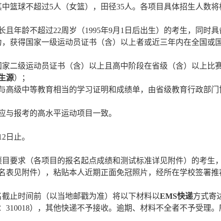
其中篮球不超过
5
人（女篮），田径
35
人。各项目具体招生人数将
长且年龄不超过
22
周岁（
1995
年
9
月
1
日后出生）的考生，同时具
力，获得国家一级运动员证书（含）以上者或近三年内在全国或
国家二级运动员证书（含）以上且高中阶段在省级（含）以上比
生源
）；
与高级中等教育相当的学习证明和成绩单，由省级教育行政部门
应与报考的高水平运动项目一致。
12
日止。
项目要求（各项目的报名起点成绩和测试标准详见附件）的考生
名表见附件），粘贴本人近期正面免冠照片，经所在学校签署推
名截止时间前（以当地邮戳为准）将以下材料以
EMS
快递
方式寄
：
310018
），其他快递不予接收。逾期、材料不全者不予受理。