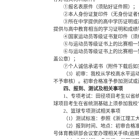
①报名表原件（须贴好
证件
照）；
②本人身份证复印件（无身份证者
③所在中学提供的高中学历证明或
提供与高中教育相当的学习证明和成绩
④国家运动员等级证书复印件（须
⑤与运动员等级证书上的比赛相一
⑥与运动员等级证书上的比赛相一
盖公章）；
⑦个人诚信承诺书（附件下载后如
（
3
）初审：我校从学校高水平运
不予审核）。初审合格准予参加测试或
四、报到、测试及相关事项
1
、专项考试：田径项目考生以省
球项目考生在省统测基础上须参加我校
2
、篮球专项测试相关事项
（
1
）测试标准：参照《浙江理工
（
2
）报到时间、地点：初审合格
号体育教研部会议室办理相关手续
(
逾