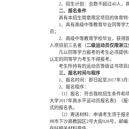
2
、招生计划：总数不超过
40
人，
二、报名条件
具有本招生简章限定项目的体育特
1
、具有高级中等教育毕业同等学
员；
2
、高级中等教育学校毕业，获得
人项目前三名者（
二级运动员仅限浙江
凡以同等学力报考的考生必须提供
认定的同等学力考生不得报考。
考生所持有的运动员等级证书项目
三、报名时间与程序
1
、报名时间：
即日起至
2017
年
3
月
2
、
报名程序：
（
1
）报名：符合我校招生条件和
大学
2017
年高水平运动员报名表》（报
式的报名表。
（
2
）寄送材料：申请考生须于报
州市下沙高教园区
2
号大街
928
号，邮编
存好相关材料原件。