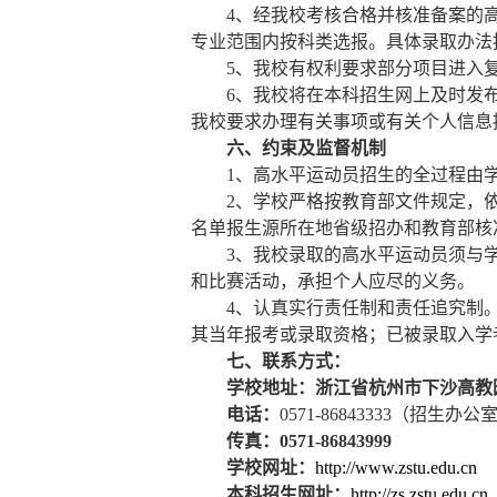
4
、经我校考核合格并核准备案的
专业范围内按科类选报。具体录取办法
5
、我校有权利要求部分项目进入
6
、我校将在本科招生网上及时发
我校要求办理有关事项或有关个人信息
六、
约束及监督机制
1
、高水平运动员招生的全过程由
2
、学校严格按教育部文件规定，依
名单报生源所在地省级招办和教育部核
3
、我校录取的高水平运动员须与
和比赛活动，承担个人应尽的义务。
4
、认真实行责任制和责任追究制
其当年报考或录取资格；已被录取入学
七、联系方式：
学校地址：浙江省杭州市下沙高教
电话：
0571-86843333
（招生办公
传真：
0571-86843999
学校网址：
http://www.zstu.edu.cn
本科招生网址：
http://zs.zstu.edu.cn