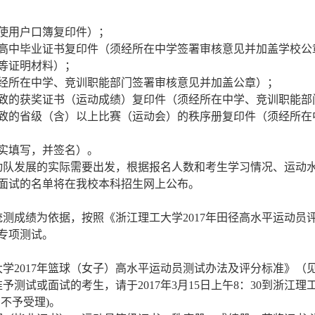
使用户口簿复印件）；
高中毕业证书复印件（须经所在中学签署审核意见并加盖学校公
等证明材料）；
经所在中学、竞训职能部门签署审核意见并加盖公章）；
致的获奖证书（运动成绩）复印件（须经所在中学、竞训职能部
致的省级（含）以上比赛（运动会）的秩序册复印件（须经所在
实填写，并签名）。
动队发展的实际需要出发，根据报名人数和考生学习情况、运动
面试的名单将在我校本科招生网上公布。
统测成绩为依据，按照《浙江理工大学
2017
年田径高水平运动员
专项测试。
大学
2017
年篮球（女子）高水平运动员测试办法及评分标准》（
准予测试或面试的考生，请于
2017
年
3
月
15
日上午
8
：
30
到浙江理
期不予受理
)
。