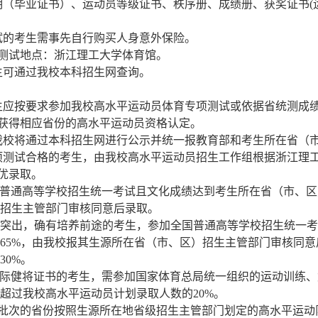
明（毕业证书）、运动员等级证书、秩序册、成绩册、获奖证书
(
试的考生需事先自行购买人身意外保险。
测试地点：浙江理工大学体育馆。
生可通过我校本科招生网查询。
生应按要求参加我校高水平运动员体育专项测试或依据省统测成
获得相应省份的高水平运动员资格认定。
我校将通过本科招生网进行公示并统一报教育部和考生所在省（
项测试合格的考生，由我校高水平运动员招生工作组根据浙江理
优录取。
普通高等学校招生统一考试且文化成绩达到考生所在省（市、区
招生主管部门审核同意后录取。
突出，确有培养前途的考生，参加全国普通高等学校招生统一考
65%
，由我校报其生源所在省（市、区）招生主管部门审核同意
30%
。
际健将证书的考生，需参加国家体育总局统一组织的运动训练、
超过我校高水平运动员计划录取人数的
20%
。
批次的省份按照生源所在地省级招生主管部门划定的高水平运动