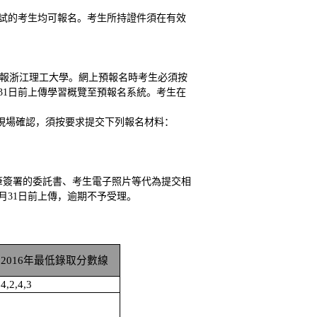
試的考生均可報名。考生所持證件須在有效
報浙江理工大學。網上預報名時考生
必須
按
月31日前上傳學習概覽
至預報名系統
。考生在
現場確認，須按要求提交下列報名材料：
筆簽署的委託書、考生電子照片等代為提交相
5月31日前上傳，逾期不予受理。
：
201
6
年最低錄取分數線
4,2,4,3