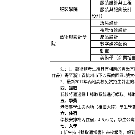
服裝設計與工程
服裝學院
服裝與服飾設計
設計）
環境設計
視覺傳達設計
藝術與設計學
產品設計
院
數字媒體藝術
動畫
美術學（商業插
注：
1、藝術類考生須具有相應的專業基
作品）寄至浙江省杭州市下沙高教園區2號大街928
2、最新201
7
年內地高校免試招生計畫的
四、錄取
我校將通過網上錄取系統進行錄取。錄
五、學費
港澳臺學生與內地（祖國大陸）學生學
六、住宿
學校安排校內住宿，
4-5人/間
，
學生公寓
七、入學
1.新生持《錄取通知書》來校報到，報