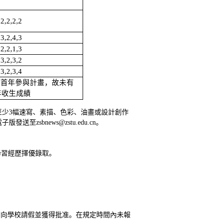
2,2,2,2
3,2,4,3
2,2,1,3
3,2,3,2
3,2,3,4
首年參與計畫，故未有
年收生成績
至少3幅速寫、素描、色彩、油畫或設計創作
sbnews@zstu.edu.cn。
學習經歷擇優錄取。
前向學校請假並獲得批准。在規定時間內未報