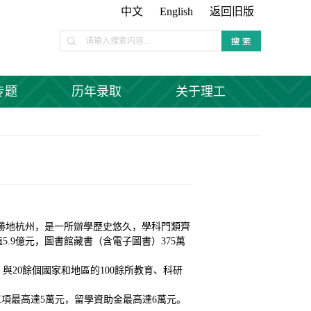
中文
English
返回旧版
专题
历年录取
关于理工
遊勝地杭州，是一所辦學歷史悠久，學科門類齊
值5.9億元，圖書館藏書（含電子圖書）3
75
萬
，與
20餘個國家和地區的100餘所教育、科研
金單項最高達5萬元，留學資助金最高達6萬元。