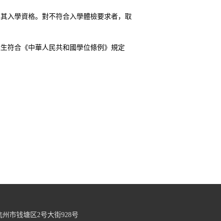
消其入學資格。對不符合入學體檢要求者，取
業生符合《中華人民共和國學位條例》規定
 地址：浙江省杭州市钱塘区2号大街928号