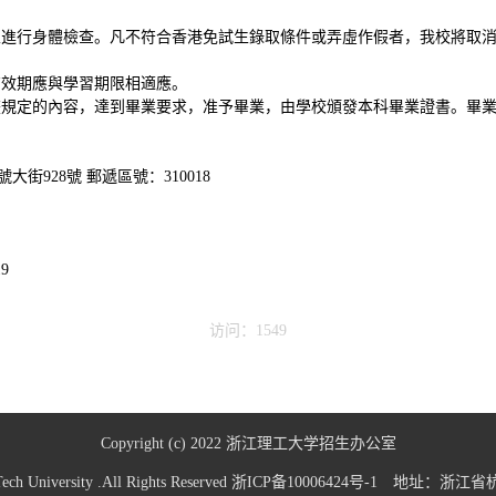
並進行身體檢查。凡不符合香港免試生錄取條件或弄虛作假者，我校將取
有效期應與學習期限相適應。
畫規定的內容，達到畢業要求，准予畢業，由學校頒發本科畢業證書。畢
2號大街928號
郵遞區號：
310018
19
访问：1549
Copyright (c) 2022 浙江理工大学招生办公室
 Sci-Tech University .All Rights Reserved 浙ICP备10006424号-1