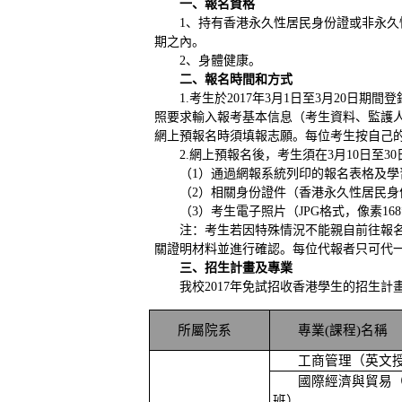
一、報名資格
1、持有香港永久性居民身份證或非永久
期之內。
2、身體健康。
二、報名時間和方式
1.考生於201
7
年
3
月
1
日至
3
月
20
日
期間登
照要求輸入報考基本
信息
（考生資料、監護
網上預報名時須填報志願。每位考生按自己
2.網上預報名後，考生須在3月10
日至
3
0
（
1）通過網報系統列印的報名表格及
（
2）相關身份證件（香港永久性居民
（
3）考生電子照片（JPG格式，
像素
16
注：考生若因特殊情況不能親自前往報
關證明材料並進行確認。每位代報者只可代
三、招生計畫及專業
我校
201
7
年免試招收香港學生的招生計
所屬院系
專業(課程)名稱
工商管理（英文
國際經濟與貿易
班）