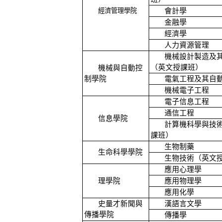
經濟管理學院
會計學
金融學
經濟學
人力資源管理
機械設計製造及
（英文授課班）
機械與自動控
制學院
電氣工程及其自
機械電子工程
電子
信息
工程
通信工程
信息
學院
計算機
科學與技
課班）
生物制藥
生命科學學院
生物技術（英文
應用心理學
理學院
應用物理學
應用化學
史量才新聞與
漢語言文學
傳播學院
傳播學