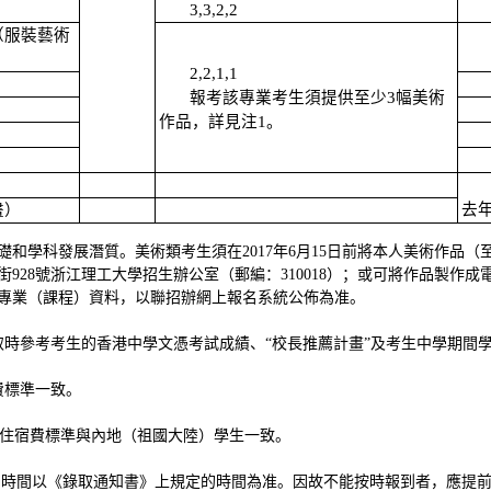
3,3,2,2
（服裝藝術
2,2,1,1
報考該專業考生須提供至少3幅美術
作品，詳見注1。
去
畫）
礎和學科發展潛質。美術類考生須在201
7
年
6月15日前將本人美術作品（
號浙江理工大學招生辦公室（郵編：310018）；或可將作品製作成電子版發送至z
專業（課程）資料，以聯招辦網上報名系統公佈為准。
取時參考考生的香港中學文憑考試成績、
“校長推薦計畫”及考生中學期間
費標準一致。
住宿費
標準
與內地（祖國大陸）學生一致。
到時間以《錄取通知書》上規定的時間為准。因故不能按時報到者，應提