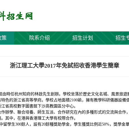
政策
院系介绍
招生计划
招生
浙江理工大學2017年免試招收香港學生簡章
蠶學館由時任杭州知府的林啟先生創辦。學校坐落於歷史文化名城、風景旅
有特色的浙江省
高等學府
。學校占地面積
2100畝，擁有教學科研儀器設備
浙江省高校數字圖書館下沙高教園區分中心。
合作辦學、聯合培養、師生互派、合作研究在內的多種形式的交流與合作
請。其中，在港與香港理工大學有校際合作。
，其中留學生300餘人，設有20餘種獎助學金，學生獲獎比例近50%，獎學