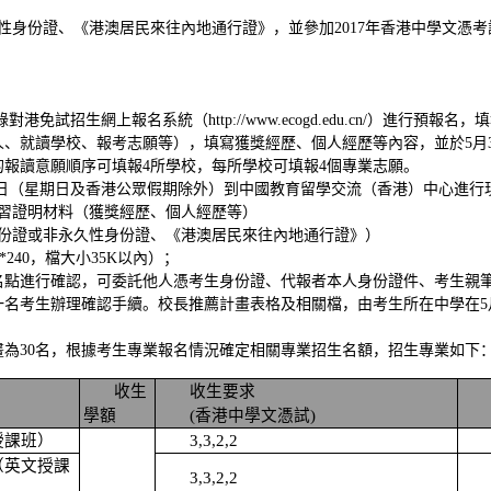
性身份證、《港澳居民來往內地通行證》，並參加201
7
年香港中學文憑考
錄對港免試招生網上報名系統（
http://www.ecogd.edu.cn/
）進行預報名，填
人、就讀學校、報考志願等），填寫獲獎經歷、個人經歷等內容，並於
5
的報讀意願順序可填報
4所學校，每所學校可填報4個專業志願。
日
（星期日及香港公眾假期除外）
到中國教育留學交流（香港）中心進行
學習證明材料（獲獎經歷、個人經歷等）
身份證或非永久性身份證、《港澳居民來往內地通行證》）
8*240，
檔
大小
35K以內）；
名點進行確認，可委託他人憑考生身份證、代報者本人身份證件、考生親
一名考生辦理確認手續。校長推薦計畫表格及相關檔，由考生所在中學在
畫為
30名，根據考生專業報名情況確定相關專業招生名額，招生專業如下
收生
收生要求
學額
(香港中學文憑試)
授課班）
3,3,2,2
（英文授課
3,3,2,2