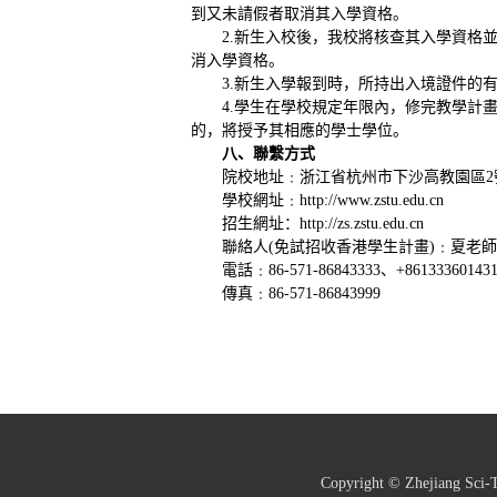
到又未請假者取消其入學資格。
2.新生入校後，我校將核查其入學資格
消入學資格。
3.新生入學報到時，所持出入境證件的
4.學生在學校規定年限內，修完教學計
的，將授予其相應的學士學位。
八、聯繫方式
院校地址﹕浙江省杭州市下沙高教園區
學校網址﹕
http://www.zstu.edu.cn
招生網址：
http://zs.zstu.edu.cn
聯絡人
(免試招收香港學生計畫)﹕夏老師
電話﹕
86-571-86843333、+86133360143
傳真﹕
86-571-86843999
Copyright © Zhejiang