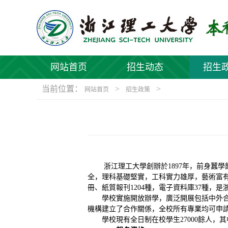
网站首页
招生动态
招生
当前位置：
>
>
网站首页
招生政策
浙江理工大學創辦於
1897年，前身
全，理科基礎堅實，工科實力雄厚，藝術富
冊、紙質報刊
1204
種，電子資料庫
37
種，是
學校實施開放辦學，廣泛開展包括中外
機構建立了合作關係，全校所有專業均可申
學校現有全日制在校學生
27000餘人