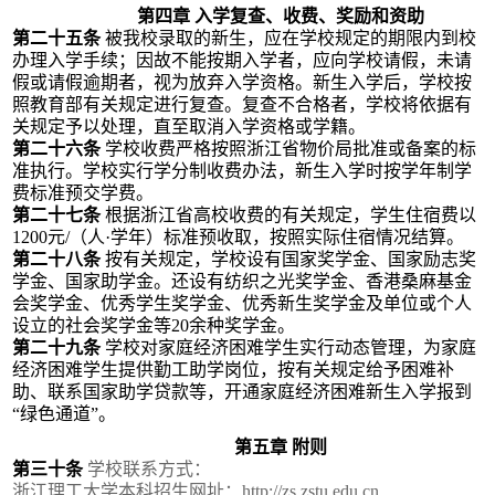
第四章
入学复查、收费、奖励和资助
第二十
五
条
被我校录取的新生，应在学校规定的期限内到校
办理入学手续
；
因故不能按期入学者，应向学校请假
，
未请
假或请假逾期者，视为放弃入学资格。新生入学后，学校按
照
教育部有关
规定进行复查
。
复查不合格者，学校
将依据有
关规定予以
处理，直至取消入学资格
或学籍
。
第二十
六
条
学校收费严格按照浙江省物价局批准或备案的标
准执行。学校实行学分制收费办法，新生入学时按学年制学
费标准预交学费。
第二十
七
条
根据浙江省高校收费的有关规定，学生住宿费以
1200
元
/
（人
·学年）标准预收取，按照实际住宿情况结算。
第二十
八
条
按有关规定，
学校设有国家奖学金、国家励志奖
学金、国家助学金。还设有纺织之光奖学金、香港桑麻基金
会奖学金、优秀学生奖学金、优秀新生奖学金
及单位或个人
设立的社会奖学金
等
20
余种奖学金。
第
二十
九
条
学校对家庭经济困难学生实行动态管理，为家庭
经济困难学生提供勤工助学岗位，按有关规定给予困难补
助、联系国家助学贷款等，
开通家庭经济困难新生入学报到
“绿色通道”。
第五章
附则
第三十条
学校联系方式：
浙江
理工
大学
本科
招生网址：
http://zs.z
stu
.edu.cn