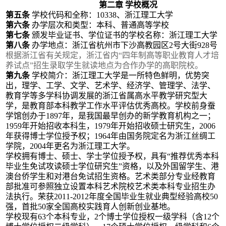
第二章
学校概况
第五条
学校代码和全称：
10338、浙江理工大学
第六条
办学层次和类型：本科、普通高等学校
第七条
颁发毕业证书、学位证书的学校名称：浙江理工大学
第八条
办学地点：浙江省杭州市下沙高教园区
2号大街928号
根据浙江省有关规定，浙江省内
“四年制高等职业教育人才培
养试点”招生录取学生就读
地点
为合作办学的高
职院
校。
第九条
学校简介：
浙江理工大学是一所特色鲜明，优势突
出，理学、工学、文学、艺术学、经济学、管理学、法学、
教育学等多学科协调发展的浙江省属
高水平教学研究型大
学
，是教育部本科教学工作水平评估优秀高校。学校前身蚕
学馆创办于
1897年，是我国最早创办的新学教育机构之一
；
1959年开始招收本科生，
1979年开始招收硕士研究生，2006
年获得博士学位授予权
；
1964年由国务院定名为浙江丝绸工
学院，2004年更名为浙江理工大学。
学校拥有博士、硕士、学士学位授予权，具有
“推荐优秀本科
毕业生免试攻读硕士学位研究生”资格，以及外国留学生、港
澳台侨学生和对港台免试招生资格。艺术类部分专业经教育
部批准可参照独立设置
本科艺术院校艺术类本科专业招生办
法执行
。
荣
获
2011-2012年度全国毕业生就业典型经验高校50
强，首批
50
家全国高校实践育人创新创业基地。
学校现有
6
3
个本科专业，
2个博士学位授权一级学科（含12个