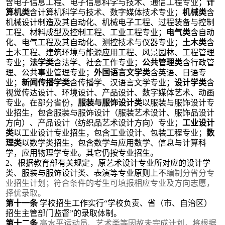
含电子信息工程、电子信息科学与技术、通信工程专业；
计
算机类
含计算机科学与技术、数字媒体技术专业；
机械类
含
机械设计制造及其自动化、机械电子工程、过程装备与控制
工程、材料成型及控制工程、工业工程专业；
电气类
含自动
化、电气工程及其自动化、测控技术与仪器专业；
土木类
含
土木工程、建筑环境与能源应用工程、风景园林、工程管理
专业；
法学类
含法学、社会工作专业；
公共管理类
含行政管
理、公共事业管理专业；
外国语言文学类
含英语、日语专
业；
新闻传播学类
含传播学、汉语言文学专业；
设计学类
含
视觉传达设计、环境设计、产品设计、数字媒体艺术、动画
专业。在部分省份，
服装与服饰设计类
以服装与服饰设计专
业招生，包含服装与服饰设计（服装艺术设计、服饰品设计
方向）、产品设计（纺织品艺术设计方向）专业；
工业设计
类
以工业设计专业招生，包含工业设计、包装工程专业；
数
理类
以数学类招生，包含数学与应用数学、信息与计算科
学，应用物理学专业。其它
仍按专业招生。
2、根据教育部有关规定，原艺术设计专业所对应的设计学
类、服装与服饰设计类、表演等专业原则上不
编制
分省分专
业招生计划
；符合条件的考生可填报相应专业及方向志愿，
择优录取。
第十一条
学校招生工作实行
“学校负责、
省（市、自治区）
招生主管部门
监督
”的录取体制。
第十二条
高水平运动员、艺术类等因故未完成计划，将根据