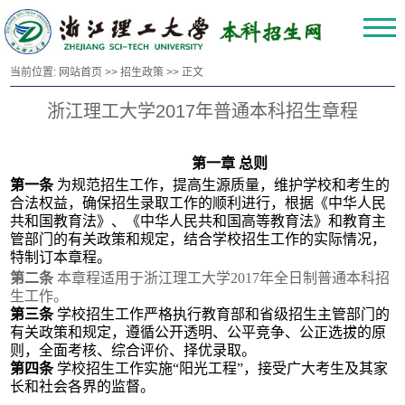
当前位置:
网站首页
>>
招生政策
>> 正文
浙江理工大学2017年普通本科招生章程
第一章
总则
第一条
为规范招生工作，提高生源质量，维护学校和考生的
合法权益，确保招生录取工作的顺利进行，根据《中华人民
共和国教育法》、《中华人民共和国高等教育法》和
教育主
管部门的有关政策和规定
，结合学校招生工作的实际情况，
特制订本章程。
第二条
本章程适用于浙江理工大学
2017
年全日制普通本科招
生工作。
第三条
学校
招生工作
严格执行教育部和省级招生主管部门的
有关政策和规定，
遵循公开
透明
、公平竞争、公正选拔
的原
则
，全面考核、综合评价、择优录取。
第四条
学校招生工作
实施
“阳光工程”，
接受
广大
考生及其家
长
和
社会各
界
的监督。