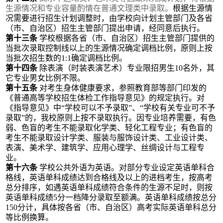
生源情况和专业容量酌情在普通文理类中录取。
根据生源情
况需要进行招生计划调整时，由学校向计划主管部门及各省
（市、自治区）招生主管部门提出申请，经同意后执行。
第十三条
学校
根据各省（市、自治区）招生主管部门提供的
当批次录取控制线以上的生源情况确定调档比例，
原则
上
按
当批次
招生数的
1:1
确定
调档比例。
第十四条
除表演（时装表演艺术）专业限招男生
10
名外，其
它专业男女比例不限。
第十五条
对考生身体健康要求，参照教育部等部门印发的
《普通高等学校招生体检工作指导意见》的规定执行。
对
《指导意见》中
“学校可以不予录取”、“学校有关专业可不予
录取”的，我校
原则上
按不录取执行。因专业培养需要，有色
弱、色盲的考生不能录取
化学类、轻化工程
专业
；
有色盲的
考生不能录取
设计学类
、
服装与服饰设计类、工业设计类、
表演、美术学、
建筑学
、应用心理学、丝绸设计与工程
专
业。
第十六条
学校公共外语为
英语。对部分专业设定英语单科合
格线，英语单科成绩达到合格线
及
以上的进档考生，按高考
总分排序，如遇英语单科成绩符合条件的生源不足时，则按
英语单科成绩
5分一档降分录取至额满。英语单科成绩按总分
150分计，具体按各省（市、自治区）高考实际英语单科总分
等比例换算。