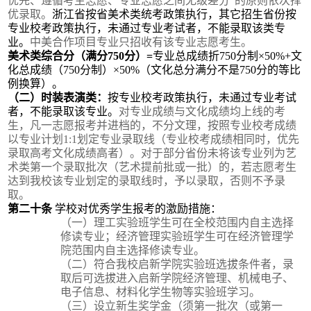
优先、遵循考生志愿、专业志愿之间无级差分”的原则依次择
优录取。
浙江省按省美术类统考政策执行
，
其它招生省份按
专业校考政策执行，未通过专业考试者，不能录取该类专
业。
中美合作项目专业只招收有该专业志愿考生。
美术类综合分（满分
75
0
分）
=
专业总成绩折
750分制×
50%+
文
化总成绩（
750分制）×
50%
（文化总分满分不是
750分的等比
例换算）。
（二）时装表演类：
按专业校考政策执行，未通过专业考试
者，不能录取该专业。
对专业成绩与文化成绩均上线的
考
生，凡一志愿报考并进档的
，不分文理，
按照专业校考成绩
以专业计划
1:1
划定专业
录取
线（
专业校考成绩相同时，优先
录取高考文化成绩高者
）
。
对于部分省份未将该专业列为艺
术类第一个录取批次（艺术提前批或一批）的，若志愿考生
达到我校该专业划定的录取线时，予以录取，否则不予录
取。
第二十条
学校对优秀学生报考的激励措施：
（一）
理工实验班
学生可在全校范围内自主选择
修读专业
；
经济管理
实验班
学生可在
经济管理学
院
范围内自主选择修读专业
。
（二）
符合我校
启新
学院
实验班
选拔条件者，录
取后
可
选拔
进入启新
学院
经济管理、机械电子、
电子信息、材料化学生物等实验班学习
。
（
三
）设立新生奖学金（须
第一批次
（或第一