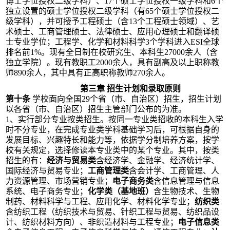
博士学位授权二级学科）、17个硕士学位授权一级学科和6个
独立设置的硕士学位授权二级学科（
有
65个硕士学位授权二
级学科），并可授予工程硕士（含13个工程硕士领域）、艺
术硕士、工商管理硕士、法律硕士、应用心理硕士和翻译硕
士专业学位；
工程学、化学和材料科学
3个
学科进入
ESI全球
排名前1%
。
现有全日制在校研究生、本科生
27000余人（含
独立学院）。现有教职工
20
00余人，具有副高及以上职称教
师8
9
0余人，其中具有正高职称教师2
7
0余人。
第三章
招生计划和录取原则
第十条
学校面向全国
29个省（市、自治区）招生，
招生计划
以各省（市、自治区）招生主管部门公布的为准。
1、实行部分专业按类招生。按同一专业类招收的本科生入学
时不分专业，在完成专业类学科基础学习后，可根据自身的
发展目标、兴趣特长和能力等，依据学分制培养方案，按学
校有关规定，选择修读本专业类中的某个专业。其中，按类
招生
的
有：
经济与贸易类
含经济学、金融学、经济统计学、
国际经济与贸易专业；
工商管理类
含会计学、工商管理、人
力资源管理、市场营销专业；
电子商务类
含信息管理与信息
系统、电子商务专业；
化学类（基地班）
含生物技术、生物
制药、材料科学与工程、应用化学、材料化学专业；
纺织类
含纺织工程（纺织技术与贸易、针织工程与贸易、纺织品设
计、纺织材料方向）、非织造材料与工程专业；
电子信息类