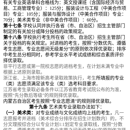
有关专业英语单科合格线为：英文授课班（含国际经济与贸
易、工商管理专业）：
125分；服装设计与工程（中美合作项
目）专业：105分；服装与服饰设计（中美合作项目）专业：
70分；美术类专业（非中美合作项目）：60分。
第十七条
学校认同并执行各省（市、自治区）招生主管部门
制定的有关加分或降分投档的政策规定。
第十八条
学校执行考生所在省（市、自治区）招生主管部门
关于投档的有关规定。对进档的考生，
按照
“分数优先、遵循
考生志愿、专业志愿间无级差分”的原则依次择优录取
；排序
中考生总分相同时，参考学业水平
考
试成绩和综合素质评价
择优录取。
非
平行志愿或
第一
院校
志愿的进档考生，在计划未满专业中
根据上述原则录取。
浙江省、上海市按新高考录取政策执行，考生
所填报的专业
（类）志愿须满足该专业（类）选考科目要求
。
江苏省考生录取必备条件以江苏省教育考试院公布的为准，
按照
“先分数后等级”的规则择优
录取
。
内蒙古自治区考生按照
“专业志愿清”的规则择优录取。
第十九条
艺术类专业录取办法如下：
（一）美术类：
对专业成绩与文化成绩均上线的考生，
凡一
志愿报考并进档（美术综合分排序在招生计划数内）的，不
分文理按综合分
以专业计划
1:1
划定专业
录取
线
，按照
“分数