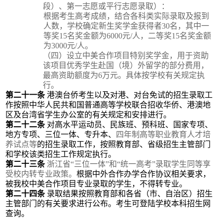
段）、
第一志愿或平行志愿
录取
）：
根据考生高考成绩，结合各科类实际录取
及报到
人数，
学校确定
新生奖学金
获得者
30名
，
其中
一
等奖
15名
奖金额为
6
000
元
/人
，
二等奖
15名
奖金额
为
30
00元/人
。
（
四
）设立
中美合作项目特别奖学金，用于资助
该项目优秀学生赴国（境）外留学的部分费用，
最高资助额度为
6万元。具体按学校有关规定执
行。
第二十一条
港澳台侨考生
以及对港、对台免试
的
招生
录取工
作按照
中华人民共和国
普通高等学校联合招收华侨、
港澳地
区及台湾省
学生办公室的有关规定和安排进行。
第
二十二
条
对
高水平运动员、民族班、预科班
、国家专项、
地方专项、三位一体、
专升本
、
四年制高等职业教育人才培
养试点
等
的招生录取工作，按照教育部、省级招生主管部门
和学校该类
招生
工作规定执行。
第
二十
三
条
浙江省
“三位一体”和“统一高考”录取学
生
同等享
受校内转专业政策
。
根据中外合作办学合作协议
相关
要求，
被我校
中美合作项目专业
录取的学生，
不得
转专
业。
第
二十
四
条
录取结果按照教育部和各省（市、自治区）
招生
主管部门
的有关要求进行公布。考生可登陆学校
本科招生网
查询。