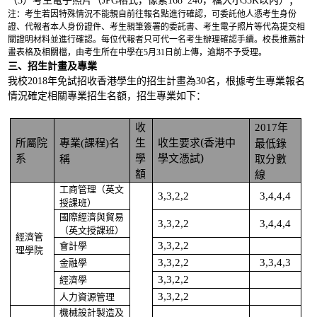
（3）考生電子照片（JPG格式，像素168*240，檔大小35K以內）；
注：考生若因特殊情況不能親自前往報名點進行確認，可委託他人憑考生身份
證、代報者本人身份證件、考生親筆簽署的委託書、考生電子照片等代為提交相
關證明材料並進行確認。每位代報者只可代一名考生辦理確認手續。校長推薦計
畫表格及相關檔，由考生所在中學在5月31日前上傳，逾期不予受理。
三、招生計畫及專業
我校2018年免試招收香港學生的招生計畫為30名，根據考生專業報名
情況確定相關專業招生名額，招生專業如下：
收
年
2017
所屬院
專業
課程
名
生
收生要求
(
香港中
最低錄
(
)
系
學
學文憑試
)
稱
取分數
額
線
工商管理（英文
3,3,2,2
3,4,4,4
授課班）
國際經濟與貿易
3,3,2,2
3,4,4,4
（英文授課班）
經濟管
會計學
3,3,2,2
理學院
金融學
3,3,2,2
3,3,4,3
經濟學
3,3,2,2
人力資源管理
3,3,2,2
機械設計製造及