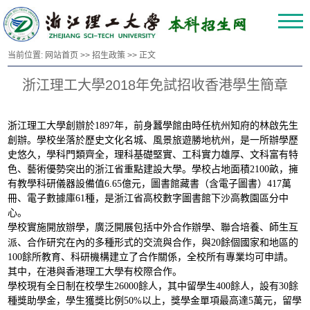
当前位置:
网站首页
>>
招生政策
>> 正文
浙江理工大學2018年免試招收香港學生簡章
浙江理工大學創辦於1897年，前身蠶學館由時任杭州知府的林啟先生
創辦。學校坐落於歷史文化名城、風景旅遊勝地杭州，是一所辦學歷
史悠久，學科門類齊全，理科基礎堅實、工科實力雄厚、文科富有特
色、藝術優勢突出的浙江省重點建設大學。學校占地面積2100畝，擁
有教學科研儀器設備值6.65億元，圖書館藏書（含電子圖書）417萬
冊、電子數據庫61種，是浙江省高校數字圖書館下沙高教園區分中
心。
學校實施開放辦學，廣泛開展包括中外合作辦學、聯合培養、師生互
內
派、合作研究在
的多種形式的交流與合作，與20餘個國家和地區的
100餘所教育、科研機構建立了合作關係，全校所有專業均可申請。
其中，在港與香港理工大學有校際合作。
學校現有全日制在校學生26000餘人，其中留學生400餘人，設有30餘
種獎助學金，學生獲獎比例50%以上，獎學金單項最高達5萬元，留學