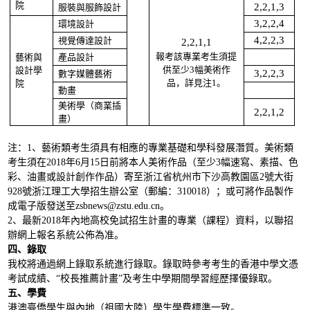
院
服裝與服飾設計
2,2,1,3
環境設計
3,2,2,4
視覺傳達設計
4,2,2,3
2,2,1,1
報考該專業考生須提
藝術與
產品設計
供至少
幅美術作
設計學
3
數字媒體藝術
3,2,2,3
品，詳見注
。
院
1
動畫
美術學（商業插
2,2,1,2
畫）
注：1、藝術類考生須具有相應的專業基礎和學科發展潛質。美術類
考生須在2018年6月15日前將本人美術作品（至少3幅速寫、素描、色
彩、油畫或設計創作作品）寄至浙江省杭州市下沙高教園區2號大街
928號浙江理工大學招生辦公室（郵編：310018）；或可將作品製作
成電子版發送至zsbnews@zstu.edu.cn。
2
、最新2018年內地高校免試招生計畫的專業（課程）資料，以聯招
辦網上報名系統公佈為准。
四、錄取
我校將通過網上錄取系統進行錄取。錄取時參考考生的香港中學文憑
考試成績、“校長推薦計畫”及考生中學期間學習經歷擇優錄取。
五、學費
港澳臺僑學生與內地（祖國大陸）學生學費標準一致。