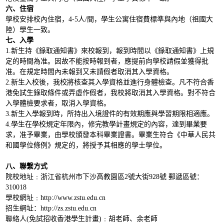
六、住宿
學校安排校內住宿，4-5人/間，學生公寓住宿費標準與內地（祖國大
陸）學生一致。
七、入學
1.
新生持《錄取通知書》來校報到，報到時間以《錄取通知書》上規
定的時間為准。因故不能按時報到者，應提前向學校請假並獲得批
准。在規定時間內未報到又未請假者取消其入學資格。
2.
新生入校後，我校將核查其入學資格並進行身體檢查。凡不符合香
港免試生錄取條件或弄虛作假者，我校將取消其入學資格。對不符合
入學體檢要求者，取消入學資格。
3.
新生入學報到時，所持出入境證件的有效期應與學習期限相適應。
4.
學生在學校規定年限內，修完教學計畫規定的內容，達到畢業要
求，准予畢業，由學校頒發本科畢業證書。畢業生符合《中華人民共
和國學位條例》規定的，將授予其相應的學士學位。
八、聯繫方式
院校地址﹕浙江省杭州市下沙高教園區2號大街928號 郵遞區號：
310018
學校網址﹕http://www.zstu.edu.cn
招生網址：http://zs.zstu.edu.cn
聯絡人(免試招收香港學生計畫)﹕胡老師、余老師