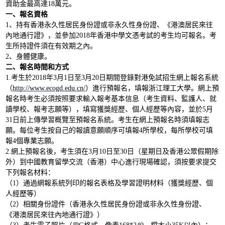
資助金最高達18萬元。
一、報名資格
1
、持有香港永久性居民身份證或非永久性身份證、《港澳居民來往
內地通行證》，並參加2018年香港中學文憑考試的考生均可報名。考
生所持證件須在有效期之內。
2
、身體健康。
二、報名時間和方式
1.
考生於2018年
3
月
1
日至
3
月
20
日
期間登錄對港免試招生網上報名系統
（
http://www.ecogd.edu.cn/
）進行預報名，填報浙江理工大學。網上預
報名時考生
必須
按照要求輸入報考基本信息（考生資料、監護人、就
讀學校、報考志願等），填寫獲獎經歷、個人經歷等內容，並於5月
31日前上傳學習概覽
至預報名系統
。考生在網上預報名時須填報志
願。每位考生按自己的報讀意願順序可填報4所學校，每所學校可填
報4個專業志願。
2.
網上預報名後，考生須在3月10日至30日
（星期日及香港公眾假期除
外）
到中國教育留學交流（香港）中心進行現場確認，須按要求提交
下列報名材料：
（1）通過網報系統列印的報名表格及學習證明材料（獲獎經歷、個
人經歷等）
（2）相關身份證件（香港永久性居民身份證或非永久性身份證、
《港澳居民來往內地通行證》）