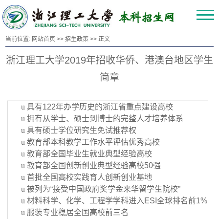
当前位置:
网站首页
>>
招生政策
>> 正文
浙江理工大学2019年招收华侨、港澳台地区学生
简章
u
具有
122
年办学历史的浙江省重点建设高校
u
拥有从学士、硕士到博士的完整人才培养体系
u
具有硕士学位研究生免试推荐权
u
教育部本科教学工作水平评估优秀高校
u
教育部全国毕业生就业典型经验高校
u
教育部全国创新创业典型经验高校
50
强
u
首批全国高校实践育人创新创业基地
u
被列为“接受中国政府奖学金来华留学生院校”
u
材料科学、化学、工程学学科进入
ESI
全球排名前
1%
u
服装专业稳居全国高校前三名