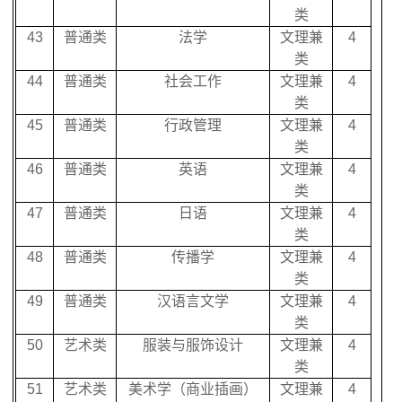
类
43
普通类
法学
文理兼
4
类
44
普通类
社会工作
文理兼
4
类
45
普通类
行政管理
文理兼
4
类
46
普通类
英语
文理兼
4
类
47
普通类
日语
文理兼
4
类
48
普通类
传播学
文理兼
4
类
49
普通类
汉语言文学
文理兼
4
类
50
艺术类
服装与服饰设计
文理兼
4
类
51
艺术类
美术学（商业插画）
文理兼
4