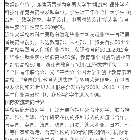
秀组织单位”，连续两届成为全国大学生“挑战杯”课外学术
科技作品竞赛高校发起单位。学生近三年在全国大学生“挑
战杯”、数学建模、电子设计、中国时装设计“新人奖”等竞
赛中获全国性奖项200余项。
近年来学校本科生录取分数和毕业生初次就业率一直稳居
省属高校前列，入选教育部、人社部、国资委首批50个全
国高校实践育人创新创业基地，获评教育部2011-2012全
国毕业生就业典型经验高校50强，教育部全国创新创业典
型经验高校50强，浙江省教育厅“就业工作优秀单位”，中
华全国青年联合会、光华基金会“全国大学生创业教育示范
高校”、“全国创业教育先进集体”等多项荣誉称号。在中国
校友会网和21世纪人才报联合发布的“2009、2010中国大
学生创业富豪榜”中，我校4名学生进入百强。
国际交流走向世界
学校实施开放办学，广泛开展包括中外合作办学、联合培
养、师生互派、合作研究在内的多种形式的交流与合作，
与美国、英国、法国、德国、丹麦、澳大利亚、日本、韩
国等国家和香港、台湾地区的100余所院校和科研机构保
持密切的交流合作关系，国际化办学程度不断提高。每年