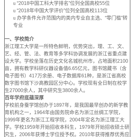
u
“2018中国工科大学排名”位列全国高校55位
u
“
2018
年中国大学评价”位列全国高校
113
位
u
办学条件允许范围内的类内专业自主选、“零门槛”转
专业
一、学校简介
浙江理工大学是一所特色鲜明，优势突出，理、工、文、
艺、经、管、法、教育等多学科协调发展的浙江省重点建
设大学。学校坐落在历史文化名城杭州市，占地面积2100
亩，拥有教学科研仪器设备值6.65亿元，图书馆藏书（含
电子图书）417万余册、电子数据库61种，是浙江省高校
数字图书馆下沙高教园区分中心。学校现有全日制在校学
生27000余人，其中研究生3800余人。
百年学府底蕴深厚
学校前身蚕学馆创办于1897年，是我国最早创办的新学教
育机构之一，1964年由国务院命名为浙江丝绸工学院，
1999年更名为浙江工程学院，2004年定名为浙江理工大
学。学校1959年开始招收本科生，1979年开始招收硕士研
究生，2006年获博士学位授予权。2010年获得推荐优秀应