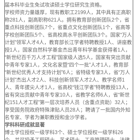
届本科毕业生免试攻读硕士学位研究生资格。
学校师资力量雄厚，现有教职工2199人，其中具有正高职
称281人，副高职称621人。拥有教育部创新团队2个，省
重点科技创新团队7个，省重点文化创新团队1个，省高等
学校创新团队5个、省高校高水平创新团队3个。国家“万人
计划”领军人才4人，教育部长江学者特聘教授1人、讲座教
授1人，国家自然科学基金杰出青年科学基金获得者1人，
“新世纪百千万人才工程”国家级人选5人，国家有突出贡献
中青年专家1人，文化名家暨“四个一批”人才1人，教育部
“新世纪优秀人才支持计划”6人；省特级专家3人，省“万人
计划”杰出人才2人、科技创新领军人才2人、教学名师1
人、青年拔尖人才1人，省高校“钱江学者”特聘教授13人，
省有突出贡献中青年专家10人，省教学名师6人，省“新世
纪151人才工程”第一层次培养人员（含重点资助）32人；
享受国务院政府特殊津贴人员28人；聘请了一批国内外知
名专家、学者为兼职教授和金沙学者。
学科科研成就显著
博士学位授权一级学科3个、硕士学位授权一级学科26
个，并可授予工程硕士、艺术硕士、工商管理硕士、法律