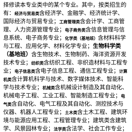
择修读本专业类中的某个专业。其中，按类招生的
有：
含经济学、金融学、经济统计学、
经济与贸易类
国际经济与贸易专业；
含会计学、工商管
工商管理类
理、人力资源管理专业；
含信息管理与信
电子商务类
息系统、电子商务专业；
含材料科学
化学类（基地班）
与工程、应用化学、材料化学专业；
生物科学类
（基地班）
含生物技术、生物制药、海洋资源开发
技术专业；
含纺织工程、非织造材料与工程专
纺织类
业；
含电子信息工程、通信工程专业；
电子信息类
计算
含计算机科学与技术、数字媒体技术、智能科
机类
学与技术专业；
含机械设计制造及其自动化、
机械类
机械电子工程、工业工程、智能制造工程专业；
电
含自动化、电气工程及其自动化、测控技术与
气类
仪器、机器人工程专业；
含土木工程、建筑环
土木类
境与能源应用工程、工程管理专业；建筑类含建筑
学、风景园林专业；
含法学、社会工作专业；
法学类