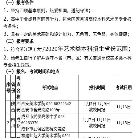
（一）报考条件
1
．坚持四项基本原则，热爱祖国，遵纪守法；
2
．高中毕业或具有同等学力，符合国家普通高校本科艺术类专业报
考条件；
3
．具有一定的美术基础和设计能力，无色盲，无色弱，身体健康；
（二）报考要求
1
2020年艺术类本科招生省份范围；
．符合浙江理工大学
2
．请考生自行了解并遵守本省（市、区）有关普通高校美术类本科
专业招生政策。
（三）报名、考试时间和地点
考
序
省
点
考试地点
报名时间
考试日期
号
份
名
称
陕
西
西安美术学院 029-88222342
1月5日-1月9日
1
1月13日
西
安
西安市含光南路100号
我校网报
成都市武侯高级中学 028-
四
成
1月7日-1月11日
2
69263370
1月15日
川
都
我校网报
成都市武侯区簇桥文盛路
福建师范大学美术学院 0591-