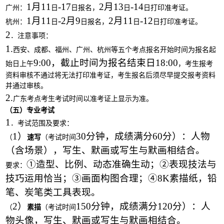
1月11
-17
2月13
-14
广州：
日
日报名，
日
日打印准考证。
1月11
-2月9
2月11
-12
杭州：
日
日报名，
日
日打印准考证。
2
．注意事项：
1.
西安、成都、福州、广州、杭州等五
个考点报名开始时间为报名起
9:00，截止时间为报名结束日18:00
始日上午
，
考生报考
资料审核不通过将无法打印准考证，
考生报名后须尽早
提交报考资料
并通过审核。
2.
广东考点考生考试时间以准考证上显示为准。
（五）专业考试
1
．考试范围及要求：
1）
30分钟，成绩满分60分）：人物
（
速写
（考试时间
（含场景），写生、默画或写生与默画相结合。
①造型、比例、动态准确生动；②表现技法与
要求：
技巧运用恰当；③画面构图合理；④
8K素描纸，铅
笔、炭笔类工具表现。
2）
150分钟，成绩满分120分）：人
（
素描
（考试时间
物头像，写生、默画或写生与默画相结合。