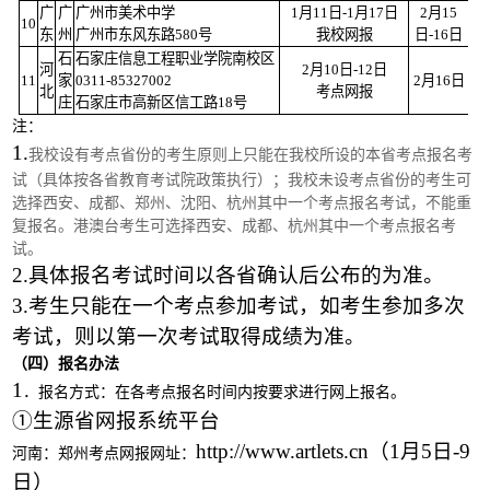
广
广
广州市美术中学
1月11日-1月17日
2月15
10
东
州
广州市东风东路580号
我校网报
日-16日
石
石家庄信息工程职业学院南校区
河
2月10日-12日
11
家
0311-85327002
2月16日
北
考点网报
庄
石家庄市高新区信工路18号
注：
1
.
我校设有考点省份的考生
原则上
只能在我校所设的本省考点报名考
试
（具体按各省教育考试院政策执行）
；我校未设考点省份的考生可
选择
西安、
成都、
郑州、
沈阳、
杭
州其中一个考点报名考试，不能重
复报名。
港澳台考生可选择西安、成都、杭州其中一个考点报名考
试。
2
.具体报名考试时间以各省确认后公布的为准。
3
.考生只能在一个考点参加考试，如考生参加多次
考试，则以第一次考试取得成绩为准。
（四）报名办法
1
．报名方式：在各考点报名时间内按要求进行网上报名。
①生源省网报系统平台
http://www.artlets.cn（1月5日-9
河南：郑州考点网报网址：
日）