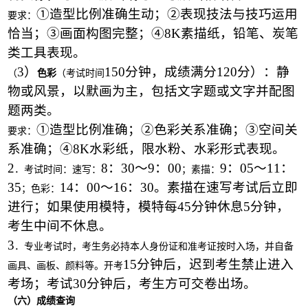
①造型比例准确生动；②表现技法与技巧运用
要求：
恰当；③画面构图完整；④
8K素描纸，铅笔、炭笔
类工具表现。
3）
150分钟，成绩满分120分）：静
（
色彩
（考试时间
物或风景，以默画为主，包括文字题或文字并配图
题两类。
①造型比例准确；②色彩关系准确；③空间关
要求：
系准确；④
8K水彩纸，限水粉、水彩形式表现。
2
8：30～9：00
9：05～11：
．考试时间：速写：
；素描：
35
14：00～16：30。素描在速写考试后立即
；色彩：
进行；如果使用模特，模特每45分钟休息5分钟，
考生中间不休息。
3
．专业考试时，考生务必持本人身份证和准考证按时入场，并自备
15分钟后，迟到考生禁止进入
画具、画板、颜料等。开考
考场；考试30分钟后，考生方可交卷出场。
（六）成绩查询