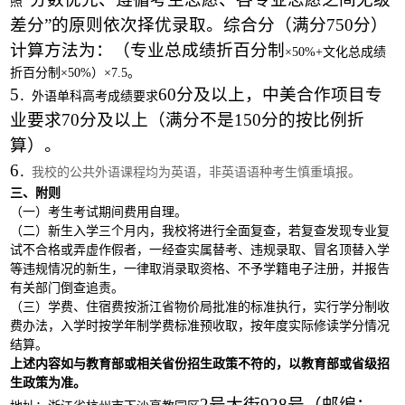
照
差分”的原则依次择优录取。综合分（满分
750分）
计算方法为：（专业总成绩折百分制
×
50%+文化总成绩
折百分制
×
50%）
×
7.5。
5
60分及以上，中美合作项目专
．外语单科高考成绩要求
业要求70分及以上（满分不是150分的按比例折
算）。
6
．
我校的公共外语课程均为英语，非英语语种考生慎重填报。
三、附则
（一）考生考试期间费用自理。
（二）新生入学三个月内，我校将进行全面复查，若复查发现专业复
试不合格或弄虚作假者，一经查实属替考、违规录取、冒名顶替入学
等违规情况的新生，一律取消录取资格、不予学籍电子注册，并报告
有关部门倒查追责。
（三）学费、住宿费按浙江省物价局批准的标准执行，实行学分制收
费办法，入学时按学年制学费标准预收取，按年度实际修读学分情况
结算。
上述内容如与教育部或相关省份招生政策不符的，以教育部或省级招
生政策为准。
2号大街928号（邮编：