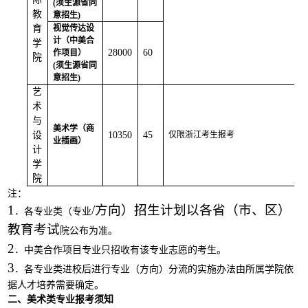
(须生源省同
教
意招生)
育
视觉传达设
计（中美合
学
28000
60
作项目）
院
(须生源省同
意招生)
艺
术
与
美术学（商
设
10350
45
仅限浙江考生报考
业插画）
计
学
院
注：
1
/方向）招生计划以各省（市、区）
．各专业类（专业
教育考试
院公布为准。
2
．中美合作项目专业只招收有该专业志愿的考生。
3
．各专业类进校后进行专业（方向）分流的实施办法由所属学院依
据人才培养需要确定。
二、美术类专业报考须知