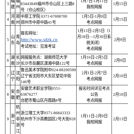
福
福
1月7日-1月11日
3
83443849福州市仓山区上三路8
1月15日
建
州
我校网报
号（仓山校区）
河
郑
中原工学院 0371-67698700
1月5日-1月9日
4
1月15日
南
州
郑州市中原中路41号
考点网报
1月13日-2月5日（1
报名网址：
山
青
月18日—1月30日系
http://www.sdzk.cn
5
2月9日
东
岛
统关闭）
考试地址：见准考证
考点网报
湖
长
网报服务点：湖南师范大学
1月16日-2月5日
6
2月9日
南
沙
长沙市岳麓区潇湘中路122号
考点网报
鲁迅美术学院附中024-88269590
辽
沈
2月1日-2月7日
7
辽宁省沈阳市大东区望花中街
2月10日
宁
阳
考点网报
146号
安徽艺术职业学院0551-
报名时间详见考点
安
合
8
63876277
公告
2月10日
徽
肥
合肥市蜀山区丹霞路8号
考点网报
杭
州
浙江理工大学
0571-86843333
浙
1月11日-2月9日
9
非
杭州市下沙高教园区
2
号大街
928
2月13日
江
我校网报
浙
号
江