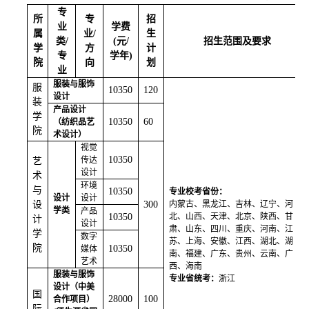
专
所
专
招
业
学费
属
业
/
生
类/
(元/
招生范围及要求
学
方
计
专
学年)
院
向
划
业
服装与服饰
服
10350
120
设计
装
产品设计
学
10350
60
（纺织品艺
院
术设计）
视觉
10350
传达
艺
设计
术
环境
与
10350
专业校考省份：
设计
设计
设
300
内蒙古、黑龙江、吉林、辽宁、河
学类
产品
10350
北、山西、天津、北京、陕西、甘
计
设计
肃、山东、四川、重庆、河南、江
学
数字
苏、上海、安徽、江西、湖北、湖
院
10350
媒体
南、福建、广东、贵州、云南、广
艺术
西、海南
服装与服饰
专业省统考：
浙江
设计（中美
国
28000
100
合作项目）
际