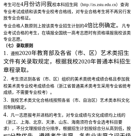
4月份访问我
考生可在
校本科招生网
（
http://zs.zstu.edu.cn）
查询
专业考试成绩和该类专业校考合格线，对专业合格考生将不再另行发
放专业合格证。
4倍比例确定。
专业合格人数原则上按该类专业招生计划的
凡专
业考试合格的考生，在填报全国统一高考志愿时有资格填报我校该类
专业志愿。
（七）录取原则
1
2020年教育部及各省（市、区）艺术类招生
．遵照
文件有关录取规定，根据我校2020年普通本科招生
章程录取。
2
．考生须达到各省（市、区）组织的美术类统考成绩合格且参加我
校美术类专业校考成绩合格（浙江省普通美术类考生采用专业省统考
成绩，不需要专业校考）。
3
．我校艺术类文化合格线按照各省（市、自治区）艺术类本科文化
控制线确定。
4
．凡一志愿报考并进档的考生，对专业成绩与文化成绩均上线的
（浙江、上海、北京、天津、山东、海南须符合专业选考科目要
求），不分文理按综合分排序，根据招生计划按综合分从高到低，按
“分数优先、遵循考生志愿、各专业志愿之间无级