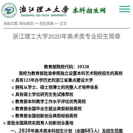
当前位置:
网站首页
>>
招生政策
>> 正文
浙江理工大学2020年美术类专业招生简章
10338
教育部院校代码：
我校为教育部批准参照独立设置本科艺术院校招生的高校
u
123
具有
年办学历史的浙江省重点建设大学
u
拥有从学士、硕士到博士的完整人才培养体系
u
具有硕士学位研究生免试推荐权
u
教育部本科教学工作水平评估优秀高校
u
教育部全国毕业生就业典型经验高校
u
教育部全国创新创业典型经验高校
u
首批全国高校实践育人创新创业基地
2020
685
一、
年美术类本科招生计划（全国
人）及招生范围