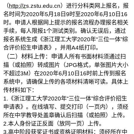
（
http://z
s.zstu.edu.cn）进行分科类网上报名，报
名时间为
2020年5月18日9时
至2020年
6
月
10
日16
时。申请人根据网上提示的报名流程办理报名相关
手续，每人限报1个测试类别。确认无误后，通过
报名系统生成《浙江理工大学
2020
年“三位一体”综
合评价招生申请表》，并用A4纸打印。
（二）材料上传：申请人
所有书面材料须通过扫
描（或拍照）转成图片（JPG格式，单张图片大小
不超过3M）在2020年
6
月
10
日1
6
时前上传到报名
系统中，请确保上传的各项材料清晰可读。具体上
传材料如下：
1.《浙江理工大学2020年“三位一体”综合评价招生
申请表》。在线填写、提交打印（一页内），须经
所在中学教导处盖章确认后扫描（或拍照）上传。
2.本人身份证正反面（放同一页）上传。
3.高中阶段获奖证书或资格证明材料：须经所在中