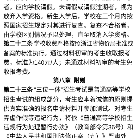
者，应向学校请假。未请假或请假逾期者，视为
放弃入学资格。新生入学后，学校在三个月内按
照国家招生规定对其进行复查。复查不合格者，
由学校区别情况予以处理，直至取消入学资格。
第二十
二
条
学校收费严格按照浙江省物价局批准或
通过
材料初审
的考生收取报考
备案的标准执行。
费，标准为140元/人；未通过
材料初审
的考生免
收报考费。
第八章 附则
“三位一体”招生考试是普通高等学校
第二十
三
条
招生考试的组成部分，考生应本着诚信的原则提
供真实准确的报名申请材料并参加测试。对考生
弄虚作假
等
违纪行为，将依《普通高等学校招生
违规行为处理暂行办法》（教育部令第36号）和
《中华人民共和国刑法修正案（九）》严肃处