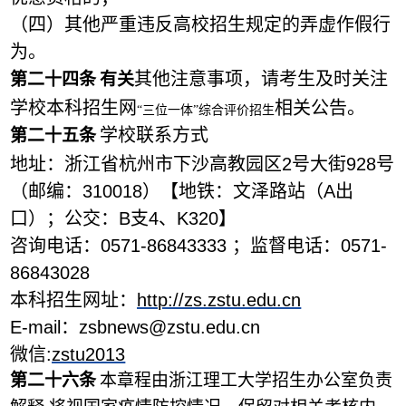
（四）其他严重违反高校招生规定的弄虚作假行
为。
其他注意事项
，
请
考生及时关注
第二十
四
条
有关
学校
本科招生网
相关公告
。
“三位一体
”
综合评价招生
学校联系方式
第二十
五
条
地址：浙江省杭州市下沙高教园区
2
号大街
928
号
（邮编：
310018
）【地铁：文泽路站（
A
出
口）；公交：
B
支
4
、
K320
】
咨询电话：
0571-86843333 ；
监督电话：
0571-
86843028
本科招生网址
：
http://zs.zstu.edu.cn
E-mail
：
zsb
news
@zstu.edu.cn
微信
:
zstu2013
第二十
六
条
本章程由浙江理工大学招生办公室负责