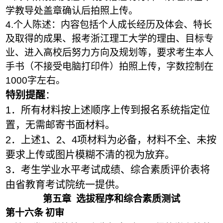
学教导处盖章确认后拍照上传。
4.个人陈述：内容包括个人成长经历及体会、特长
及取得的成果、报考浙江理工大学的理由、目标专
业、进入高校
后
努力方向及规划等，要求考生本人
手书（不接受电脑打印件）拍照上传，字数控制在
1000字左右。
特别提醒
：
1．
所有材料按上述顺序上传到报名系统指定位
置，无需邮寄书面材料。
2．
上述
1、2、4项
材料为必备，材料不全、未按
要求上传或图片模糊不清的视为放弃。
3．考生
学业水平考试
成绩、综合素质评价表将
由省教育考试院统一提供。
第
五
章
选拔程序和综合素质测试
第十
六
条
初审