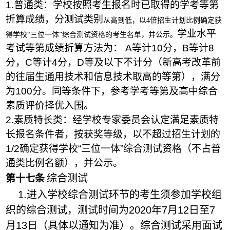
1.普通类：学校
按照考生报名时已取得的学考等第
折算成绩
，分测试类别
从高到低，以4倍招生计划比例确定获
学业水平
得学校
“
三位一体
”
综合测试资格的考生名单，并公示。
考试等第成绩折算方法为：
A等计10
分，
B等计8
分，
C等计4
分，
D等及以下不计分（新高考改革前
的往届生通用技术和信息技术取高的等第）
，满分
为
100
分。
同等条件下，参考学考等第及高中综合
素质评价择优入围。
2
.
素质特长类：经学校专家委员会认定满足素质特
长报名条件者，按获奖等级，以不超过招生计划的
1/2确定获得学校“三位一体”综合测试资格（不占普
通类比例名额），并公示。
综合测试
第十
七
条
1.
进入学校综合测试环节的考生须参加学校组
织的综合测试，测试时间为
2020
年
7
月
12日
至
7
月13
日
（
具体以通知为准
）
。综合测试采用面试