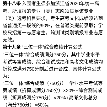
入围考生须参加浙江省
2020
年统一高
第十
八
条
考，所填报的专业（类）志愿须满足该专业
（类）选考科目要求，考生高考文化成绩须达到
省普通类一段线的
90%
，在普通类提前录取；学
校只招第一志愿考生，跨测试类别填报专业志愿
无效。
“
三位一体
”
综合成绩计算公式
第十
九
条
“三位一体”综合成绩满分
750
分，
其中学业水平
考试等第成绩、
综合测试成绩和高考文化成绩均
折算成满分7
50
分制后进行合成，具体计算
公式
为：
“
三位一体
”
综合成绩（
750
分）
=
学业水平考试等
第成绩（折算成满分7
50
分）×
20
%
+
综合测试成
绩（折算成满分7
50
分）×
20
%
+
高考文化总分
（满分7
50
分）×
60
%
。