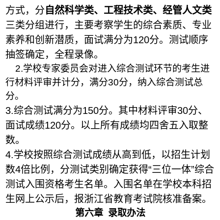
方式，分
自然科学类、工程技术类、经管人文类
三类分组进行，主要考察学生的综合素质、专业
素养和创新潜质，面试满分为1
20
分。测试顺序
抽签确定，全程录像。
2
.学校专家委员会对进入综合测试环节的考生进
行材料评审并计分，满分3
0
分，纳入综合测试总
分。
3.
综合测试满分为1
50
分。其中材料评审3
0
分、
面试成绩1
20
分。以上所有成绩均四舍五入取整
数。
4.
学校按照综合测试成绩从高到低，以招生计划
数
4
倍比例，分测试类别确定获得
“
三位一体
”
综合
测试入围资格考生名单。入围名单在学校本科招
生网上公示后，报浙江省教育考试院核准备案。
第
六
章
录取办法