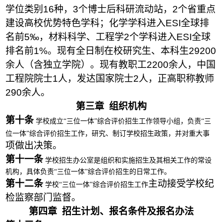
学位类别
16
种，
3
个博士后科研流动站，2个省重点
建设高校优势特色学科；化学学科进入
ESI
全球排
名前
5
‰，材料科学、工程学
2
个学科进入
ESI
全球
排名前
1%
。现有全日制在校研究生、本科生2
92
00
余人（含独立学院）。现有教职工2
2
00余人，中国
工程院院士
1
人，发达国家院士
2
人，正高职称教师
2
9
0余人。
第三章 组织机构
第
十
条
学校成立“三位一体
”
综合评价招生工作领导小组，负责
“
三
位一体
”
综合评价招生工作，研究、制订学校招生政策，并对重大事
项
做出决策。
第十
一
条
学校招生办公室是组织和实施招生及其相关工作的常设
机构，具体负责“三位一体
”
综合评价招生的日常工作。
第十
二
条
主动接受
学校纪
学校“三位一体
”
综合评价招生工作
检监察
部门
监督。
第四章 招生计划、报名条件及报名办法