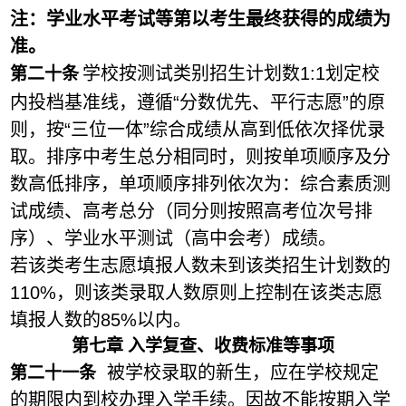
注：学业水平考试等第
以
考生最终获得的成绩
为
准
。
学校按测试类别招生计划数
1:1
划定校
第
二
十条
内投档基准线，遵循
“
分数优先、平行志愿
”
的原
则，按
“
三位一体
”
综合成绩从高到低依次择优录
取。排序中考生总分相同时，
则按单项顺序及分
数高低排序，单项顺序排列依次为：综合素质测
试成绩、高考总分（同分则按照高考位次号排
序）、学业水平测试（高中会考）成绩。
若该类考生志愿填报人数未到该类招生计划数的
110%
，则该类录取人数原则上控制在该类志愿
填报人数的
85%
以内。
第
七
章 入学复查、收费标准等事项
被学校录取的新生，应在学校规定
第二十
一
条
的期限内到校办理入学手续。因故不能按期入学