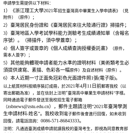
申請學生需提供以下材料：
1）《浙江理工大學2021年
招生臺灣高中畢業生入學
申請表》（見
附件）（
原件
）；
2）臺灣居民身份證和《臺灣居民來往大陸通行證》掃描件；
3）臺灣地區入學考試學科能力測驗考生成績通知單（含報名
序號）。（掃描件，須中學蓋章）；
4）個人簽字或簽章的《個人成績查詢授權委託書》
（
原件
，
需本人簽字）
；
5）其他能夠體現申請者能力水準的證明材料（美術類考生必
須提供速寫、素描、色彩各一幅
原件
）及自述材料（
原件
）。
6）本人近期一寸正面免冠彩色光面證件照1張(電子版)。
2021年4月11日前
以上
紙質
材料
按順序裝訂成冊
，
於
郵寄我校（以
寄出郵戳為准）
，
並在信封上注明
“
臺灣高中畢業生申請材料
字樣。
”
同時通
過電子郵件發送至我校招生電子郵箱
zsbnews@zstu.edu.cn），郵件主題請注明“2021年臺灣學測
（
生申請材料-姓名”。我校收到
電子
郵件後會
進行
回復，如未收到
0086-571-86843333。
回復，請電話諮詢：
注明：凡通過臺測成績申請就讀我校的臺灣考生，即視為同意教育部