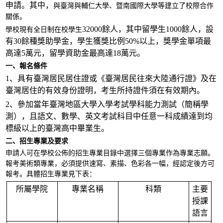
申請。其中，
與
臺灣與輔仁大學、暨南國際大學等
建立了
校際合作
關係
。
32000餘人，其中留學生1000餘人，設
學校現有全日制在校學生
有30餘種獎助學金，學生獲獎比例50%以上，獎學金單項最
高達5萬元，留學資助金最高達18萬元。
一、報名條件
1、具有臺灣居民居住證或《臺灣居民往來大陸通行證》及在
臺灣居住的有效身份證明，考生所持證件須在有效期內。
2、參加當年臺灣地區大學入學考試學科能力測試（簡稱學
測），且語文、數學、英文考試科目中任意一科成績達到均
標級以上的臺灣高中畢業生。
二、招生專業及要求
申請人可在學校公佈的招生專業目錄中選擇三個專業作為專業志願。
報考美術類專業，必須提供速寫、素描、色彩各一幅，經認定後方可
報考。具體招生專業見下表：
所屬學院
專業名稱
科類
主要
授課
語言