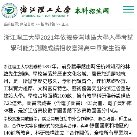
当前位置:
网站首页
>>
招生政策
>> 正文
浙江理工大學2021年依據臺灣地區大學入學考試
學科能力測驗成績招收臺灣高中畢業生簡章
1897年，前身蠶學館由時任杭州知府的林
浙江理工大學創辦於
啟先生創辦。學校坐落於歷史文化名城、風景旅遊勝地杭
州，是一所辦學歷史悠久，學科門類齊全，理科基礎堅實、
工科實力雄厚、文科富有特色、藝術優勢突出的浙江省重點
建設大學。學校占地面積2100畝，擁有教學科研儀器設備值
7.22億元，圖書館藏書（含電子圖書）423萬冊、電子資料庫
38種，是浙江省高校數字圖書館下沙高教園區分中心。
學校實施開放辦學，廣泛開展包括中外合作辦學、聯合培養、師生互
40餘個國家和地區的
派、合作研究
等
多種形式的交流與合作，與
140餘所教育、科研機構建立了合作關係，全校所有專業均可