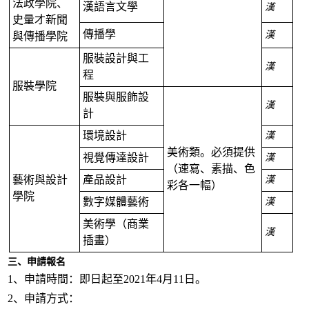
法政學院、
漢語言文學
漢
史量才新聞
傳播學
漢
與傳播學院
服裝設計與工
漢
程
服裝學院
服裝與服飾設
漢
計
環境設計
漢
美術類。必須提供
視覺傳達設計
漢
（速寫、素描、色
藝術與設計
產品設計
漢
彩各一幅）
學院
數字媒體藝術
漢
美術學（商業
漢
插畫）
三、
申請報名
1、申請時間：即日起至2021年4月11日。
2、申請方式：