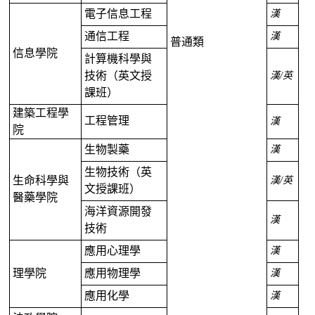
電子信息工程
漢
通信工程
漢
普通類
信息學院
計算機科學與
技術（英文授
漢
/
英
課班）
建築工程學
工程管理
漢
院
生物製藥
漢
生物技術（英
生命科學與
漢
/
英
文授課班）
醫藥學院
海洋資源開發
漢
技術
應用心理學
漢
理學院
應用物理學
漢
應用化學
漢