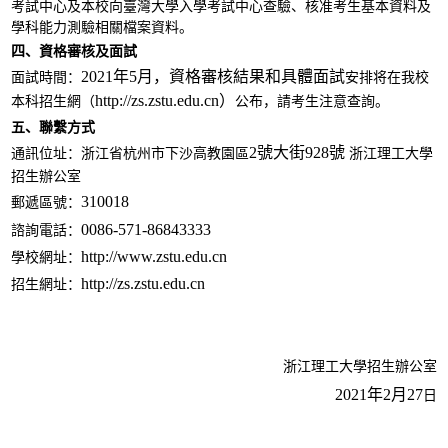
考試中心
及
本校向臺灣大學入學考試中心查驗、核准
考生基本資料及
學科
能力測驗相關檔案資料。
四、資格審核及面試
2021年5月，資格審核結果和具體面試
面試時間：
安排将在
我校
http://zs.zstu.edu.cn）
本科招生網（
公布，
請考生
注意
查詢。
五、聯繫方式
2號大街928號
通訊位址：浙江省杭州市下沙高教園區
浙江理工大學
招生辦公室
310018
郵遞區號：
0086-571-86843333
諮詢電話：
http://www.zstu.edu.cn
學校網址：
http://zs.zstu.edu.cn
招生網址：
浙江理工大學招生辦公室
2021年2月2
7
日