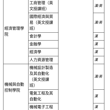
工商管理（英
漢
/
英
文授課班）
國際經濟與貿
易（英文授課
漢
/
英
經濟管理學
班）
院
會計學
漢
金融學
漢
經濟學
漢
人力資源管理
漢
機械設計製造
及其自動化
漢
/
英
（英文授課
機械與自動
班）
控制學院
電氣工程及其
漢
自動化
機械電子工程
漢