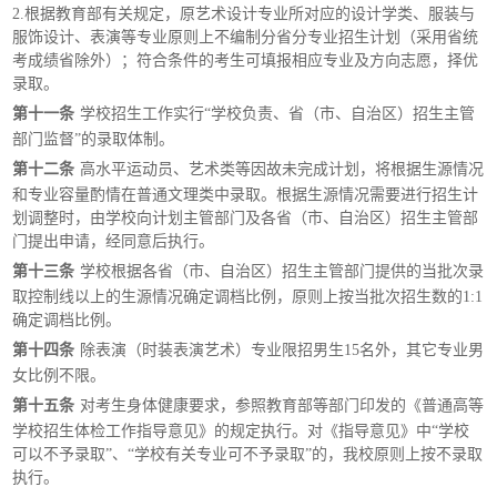
2.根据教育部有关规定，原艺术设计专业所对应的设计学类、服装与
服饰设计、表演等专业原则上不编制分省分专业招生计划（采用省统
考成绩省除外）；符合条件的考生可填报相应专业及方向志愿，择优
录取。
第十一条
学校招生工作实行
“学校负责、省（市、自治区）招生主管
部门监督”的录取体制。
第十二条
高水平运动员、艺术类等因故未完成计划，将根据生源情况
和专业容量酌情在普通文理类中录取。根据生源情况需要进行招生计
划调整时，由学校向计划主管部门及各省（市、自治区）招生主管部
门提出申请，经同意后执行。
第十三条
学校根据各省（市、自治区）招生主管部门提供的当批次录
取控制线以上的生源情况确定调档比例，原则上按当批次招生数的
1:1
确定调档比例。
第十四条
除表演（时装表演艺术）专业限招男生
15名外，其它专业男
女比例不限。
第十五条
对考生身体健康要求，参照教育部等部门印发的《普通高等
学校招生体检工作指导意见》的规定执行。对《指导意见》中
“学校
可以不予录取”、“学校有关专业可不予录取”的，我校原则上按不录取
执行。