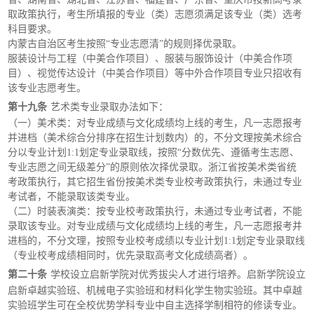
取政策执行，考生所填报的专业（类）志愿须满足该专业（类）选考
科目要求。
内蒙古自治区考生按照
“专业志愿清”的规则择优录取。
服装设计与工程（中美合作项目）、服装与服饰设计（中美合作项
目）、视觉传达设计（中美合作项目）等中外合作项目专业只招收有
该专业志愿考生。
第十九条
艺术类专业录取办法如下：
（一）美术类：对专业成绩与文化成绩均上线的考生，凡一志愿报考
并进档（美术综合分排序在招生计划数内）的，不分文理按美术综合
分以专业计划
1:1划定专业录取线，按照“分数优先、遵循考生志愿、
专业志愿之间无级差分”的原则依次择优录取。浙江省按美术类省统
考政策执行，其它招生省份按美术类专业校考政策执行，未通过专业
考试者，不能录取该类专业。
（二）时装表演类：按专业校考政策执行，未通过专业考试者，不能
录取该专业。对专业成绩与文化成绩均上线的考生，凡一志愿报考并
进档的，不分文理，按照专业校考成绩以专业计划
1:1划定专业录取线
（专业校考成绩相同时，优先录取高考文化成绩高者）。
第二十条
学校设立启新学院对优秀拔尖人才进行培养。启新学院设立
启新卓越实验班、机械电子实验班和材料化学生物实验班。其中卓越
实验班学生可在全校优势学科专业中自主选择学制相符的修读专业。