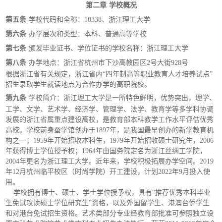
第二章
学校概况
第五条
学校代码和全称：
10338、浙江理工大学
第六条
办学层次和类型：本科、普通高等学校
第七条
颁发毕业证书、学位证书的学校名称：浙江理工大学
第八条
办学地点：浙江省杭州市下沙高教园区
2号大街928号
根据浙江省有关规定，浙江省内
“四年制高等职业教育人才培养试点”
招生录取学生就读地点为合作办学的高职院校。
第九条
学校简介：浙江理工大学是一所特色鲜明，优势突出，理学、
工学、文学、艺术学、经济学、管理学、法学、教育学等多学科协调
发展的浙江省属重点建设高校，是教育部本科教学工作水平评估优秀
高校。学校前身蚕学馆创办于
1897年，是我国最早创办的新学教育机
构之一；1959年开始招收本科生，1979年开始招收硕士研究生，2006
年获得博士学位授予权；1964年由国务院定名为浙江丝绸工学院，
2004年更名为浙江理工大学。近年来，学校积极拓展办学空间。2019
年12月杭州临平校区（时尚学院）开工建设，计划2022年9月投入使
用。
学校拥有博士、硕士、学士学位授予权，具有“推荐优秀本科毕业
生免试攻读硕士学位研究生”资格，以及外国留学生、港澳台侨学生
和对港台免试招生资格。艺术类部分专业经教育部批准可参照独立设