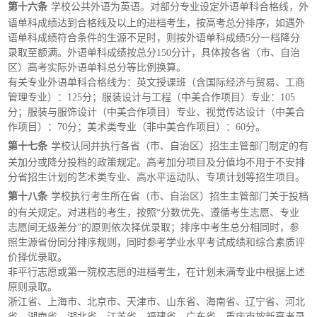
第十六条
学校公共外语为英语。对部分专业设定外语单科合格线，外
语单科成绩达到合格线及以上的进档考生，按高考总分排序，如遇外
语单科成绩符合条件的生源不足时，则按外语单科成绩
5分一档降分
录取至额满。外语单科成绩按总分150分计，具体按各省（市、自治
区）高考实际外语单科总分等比例换算。
有关专业外语单科合格线为：英文授课班（含国际经济与贸易、工商
管理专业）：
125分；服装设计与工程（中美合作项目）专业：105
分；服装与服饰设计（中美合作项目）专业、视觉传达设计（中美合
作项目）：70分；美术类专业（非中美合作项目）：60分。
第十七条
学校认同并执行各省（市、自治区）招生主管部门制定的有
关加分或降分投档的政策规定。高考加分项目及分值均不用于不安排
分省招生计划的艺术类专业、高水平运动队、专项计划等招生项目。
第十八条
学校执行考生所在省（市、自治区）招生主管部门关于投档
的有关规定。对进档的考生，按照
“分数优先、遵循考生志愿、专业
志愿间无级差分”的原则依次择优录取；排序中考生总分相同时，参
照生源省份同分排序规则，同时参考学业水平考试成绩和综合素质评
价择优录取。
非平行志愿或第一院校志愿的进档考生，在计划未满专业中根据上述
原则录取。
浙江省、上海市、北京市、天津市、山东省、海南省、辽宁省、河北
省、湖南省、湖北省、江苏省、福建省、广东省、重庆市按新高考录