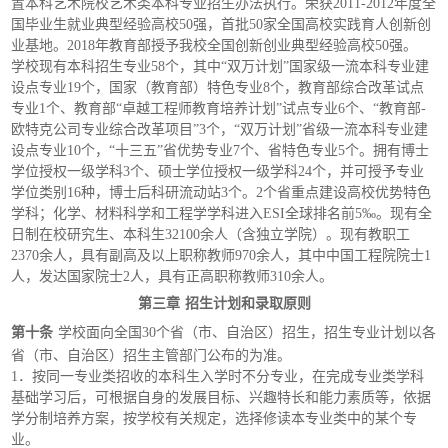
置本科艺术院校艺术类本科专业招生办法执行。荣获2011-2012年度全
国毕业生就业典型经验高校50强，首批50家全国高校实践育人创新创
业基地。2018年教育部授予我校全国创新创业典型经验高校50强。
学校现有本科招生专业
58个，其中“双万计划”国家级一流本科专业建
设点专业19个，国家（教育部）特色专业8个，教育部综合改革试点
专业1个、教育部“卓越工程师教育培养计划”试点专业6个、“教育部-
欧特克公司专业综合改革项目”3个，“双万计划”省级一流本科专业建
设点专业10个，“十三五”省优势专业7个、省特色专业5个。拥有博士
学位授权一级学科3个、硕士学位授权一级学科24个，并可授予专业
学位类别16种，博士后科研流动站3个。2个省重点建设高校优势特色
学科；化学、材料科学和工程学学科进入ESI全球排名前5‰。现有全
日制在校研究生、本科生32100余人（含独立学院）。现有教职工
2370余人，具有副高及以上职称教师970余人，其中中国工程院院士1
人，发达国家院士2人，具有正高职称教师310余人。
第三章
招生计划和录取原则
第十条
学校面向全国
30个省（市、自治区）招生，招生专业计划以各
省（市、自治区）招生主管部门公布的为准。
1．按同一专业类招收的本科生入学时不分专业，在完成专业类学科
基础学习后，可根据自身的发展目标、兴趣特长和能力素质等，依据
学分制培养方案，按学校有关规定，选择修读本专业类中的某个专
业。