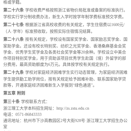
格或学籍。
第二十六条
学校收费严格按照浙江省物价局批准或备案的标准执行。
学校实行学分制收费办法，新生入学时按学年制学费标准预交学费。
第二十七条
根据浙江省高校收费的有关规定，学生住宿费以
1600元/
（人·学年）标准预收取，按照实际住宿情况结算。
第二十八条
按有关规定，学校设有国家奖学金、国家励志奖学金、国
家助学金。还设有校长特别奖、纺织之光奖学金、香港桑麻基金会奖
学金、优秀学生奖学金及各类社会奖学金等
20余种。学校设立中美合
作项目特别奖学金，用于资助该项目优秀学生赴国（境）外留学的部
分费用，最高资助额度为6万元。具体按学校有关规定执行。
第二十九条
学校对家庭经济困难学生实行动态管理，为家庭经济困难
学生提供勤工助学岗位，按有关规定给予困难补助、联系国家助学贷
款等，开通家庭经济困难新生入学报到
“绿色通道”。
第五章
附则
第三十条
学校联系方式：
浙江理工大学本科招生网址：
http://zs.zstu.edu.cn
电话：
0571-86843333
通讯地址：杭州市下沙高教园区
2号大街928号·浙江理工大学招生办公
室