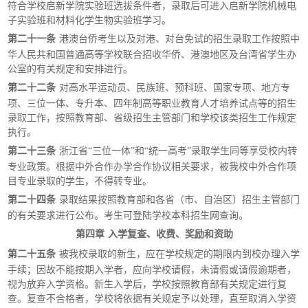
符合学校启新学院实验班选拔条件者，录取后可进入启新学院机械电
子实验班和材料化学生物实验班学习。
第二十一条
港澳台侨考生以及对港、对台免试的招生录取工作按照中
华人民共和国普通高等学校联合招收华侨、港澳地区及台湾省学生办
公室的有关规定和安排进行。
第二十二条
对高水平运动员、民族班、预科班、国家专项、地方专
项、三位一体、专升本、四年制高等职业教育人才培养试点等的招生
录取工作，按照教育部、省级招生主管部门和学校该类招生工作规定
执行。
第二十三条
浙江省
“三位一体”和“统一高考”录取学生同等享受校内转
专业政策。根据中外合作办学合作协议相关要求，被我校中外合作项
目专业录取的学生，不得转专业。
第二十四条
录取结果按照教育部和各省（市、自治区）招生主管部门
的有关要求进行公布。考生可登陆学校本科招生网查询。
第四章
入学复查、收费、奖励和资助
第二十五条
被我校录取的新生，应在学校规定的期限内到校办理入学
手续；因故不能按期入学者，应向学校请假，未请假或请假逾期者，
视为放弃入学资格。新生入学后，学校按照教育部有关规定进行复
查。复查不合格者，学校将依据有关规定予以处理，直至取消入学资