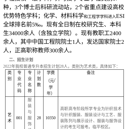
种，3个博士后科研流动站，2个省重点建设高校
优势特色学科；化学、材料科学
ESI
和工程学
学科进入
全球排名前5‰。现有全日制在校研究生、本科
生34000余人（含独立学院）。现有教职工2400
余人，其中中国工程院院士1人，发达国家院士2
人，正高职称教师300余人。
二
、招生计划
2022年我校普通专升本招生计划28人，类别为艺术类，具体如下：
类
专
专
计
学费
备注
别
业
业
划
/
（元
代
名
数
学
码
称
年）
服
装
高职高专阶段所学专业为针织技术
与
艺
与针织服装、服装设计与工艺、服
001
服
28
10350
术
装陈列与展示设计、服装与服饰设
饰
计的考生可报考。临平校区。