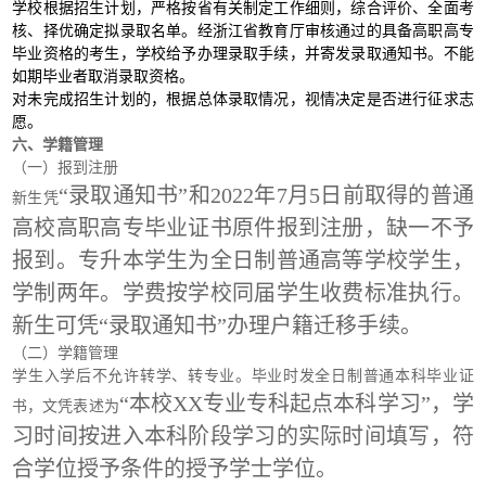
学校根据招生计划，严格按省有关制定工作细则，综合评价、全面考
核、择优确定拟录取名单。经浙江省教育厅审核通过的具备高职高专
毕业资格的考生，学校给予办理录取手续，并寄发录取通知书。不能
如期毕业者取消录取资格。
对未完成招生计划的，根据总体录取情况，视情决定是否进行征求志
愿。
六、学籍管理
（一）报到注册
“录取通知书”和2022年7月5日前取得的普通
新生凭
高校高职高专毕业证书原件报到注册，缺一不予
报到。专升本学生为全日制普通高等学校学生，
学制两年。学费按学校同届学生收费标准执行。
新生可凭“录取通知书”办理户籍迁移手续。
（二）学籍管理
学生入学后不允许转学、转专业。毕业时发全日制普通本科毕业证
“本校XX专业专科起点本科学习”，学
书，文凭表述为
习时间按进入本科阶段学习的实际时间填写，符
合学位授予条件的授予学士学位。