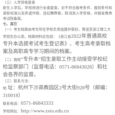
（三）入学资格复查
新生入学后，学校将进行全面复查，对不符合报考条件、报到条件和
录取标准以及弄虚作假、违纪舞弊者，取消其入学资格，并报省教育
考试院备案。
七、其它
（一）
考生档案由考生所在学校负责组建并密封，寄送至浙江理工大
2022年普通高校
学招生办公室。档案材料应包括：《浙江省
专升本选拔考试考生登记表》、考生高考录取档
案及高职高专学习期间的档案。
“专升本”招生录取工作主动接受学校纪
（二）
我校
检监察部门（监督电话：0571-86843028）和社
会各界的监督。
（三）
联系方法：
址：杭州下沙高教园区2号大街928号（邮编：
地
310018）
0571-86843333
联系电话：
http://www.zstu.edu.cn
学校网址：