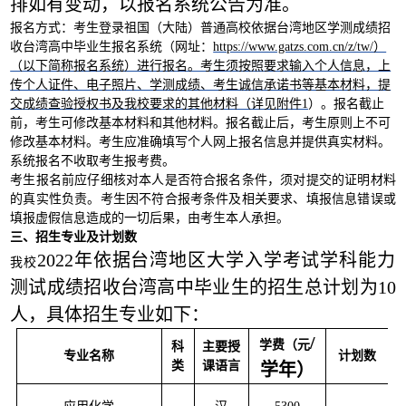
排如有变动，以报名系统公告为准。
报名方式：考生登录祖国（大陆）普通高校依据台湾地区学测成绩招
收台湾高中毕业生报名系统（网址：
https://www.gatzs.com.cn/z/tw/）
（以下简称报名系统）进行报名。考生须按照要求输入个人信息，上
传个人证件、电子照片、学测成绩、考生诚信承诺书等基本材料，提
交成绩查验授权书及我校要求的其他材料（详见附件1
）。报名截止
前，考生可修改基本材料和其他材料。报名截止后，考生原则上不可
修改基本材料。考生应准确填写个人网上报名信息并提供真实材料。
系统报名不收取考生报考费。
考生报名前应仔细核对本人是否符合报名条件，须对提交的证明材料
的真实性负责。考生因不符合报考条件及相关要求、填报信息错误或
填报虚假信息造成的一切后果，由考生本人承担。
三、招生专业及计划数
2022年依据台湾地区大学入学考试学科能力
我校
测试成绩招收台湾高中毕业生的招生总计划为10
人，具体招生专业如下：
/
学费（元
科
主要授
专业名称
计划数
类
课语言
学年）