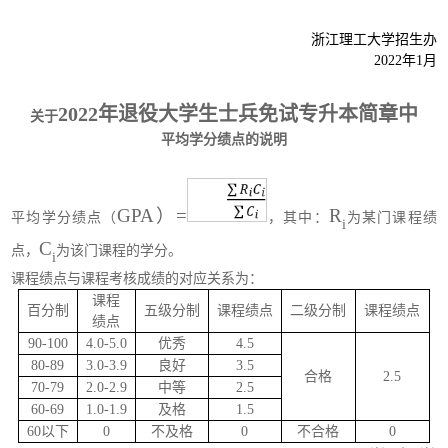
浙江理工大学招生办
2022年1月
2022年退役大学生士兵免试专升本简章中
关于
平均学分绩点的说明
GPA）=
R
平均学分绩点（
，其中：
为某门课程绩
i
C
点，
为该门课程的学分。
i
课程绩点与课程考核成绩的对应关系为：
课程
百分制
五级分制
课程绩点
二级分制
课程绩点
绩点
90-100
4.0-5.0
优秀
4.5
80-89
3.0-3.9
良好
3.5
合格
2.5
70-79
2.0-2.9
中等
2.5
60-69
1.0-1.9
及格
1.5
60以下
0
不及格
0
不合格
0