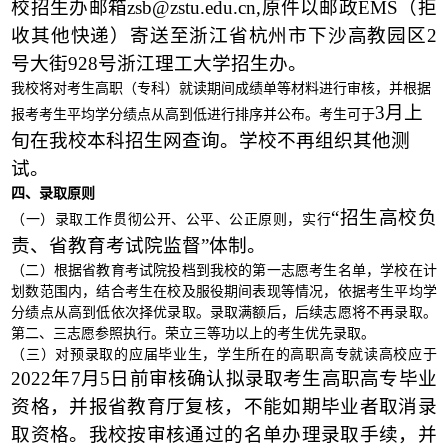
校招生办邮箱zsb@zstu.edu.cn,原件以邮政EMS（拒
收其他快递）寄送至浙江省杭州市下沙高教园区2
号大街928号浙江理工大学招生办。
我校将对考生高职（专科）就读期间成绩单等材料进行审核，并根据
3月上
报考考生平均学分绩点从高到低进行排序并公布。考生可于
旬在我校本科招生网查询。学校不再组织其他测
试。
四、录取原则
“招生高校负
（一）录取工作贯彻公开、公平、公正原则，实行
责、省教育考试院监督”体制。
（二）根据省教育考试院投档到我校的第一志愿考生名单，学校在计
划数范围内，结合考生在校及服役期间表现等情况，依据考生平均学
分绩点从高到低依次择优录取。录取满额后，后续志愿将不再录取。
第二、三志愿参照执行。荣立三等功以上的考生优先录取。
（三）对预录取的应届毕业生，学生所在的高职高专就读高校应于
2022年7月5日前审核确认拟录取考生高职高专毕业
资格，并报省教育厅复核，不能如期毕业者取消录
取资格。我校按审核通过的名单办理录取手续，并