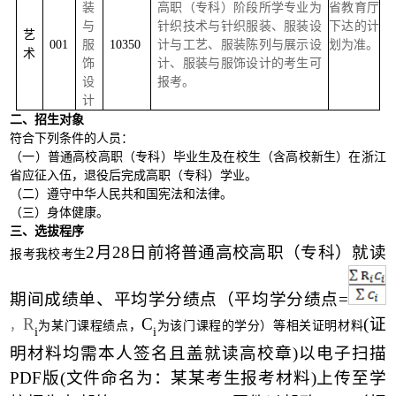
装
高职（专科）阶段所学专业为
省教育厅
与
针织技术与针织服装、服装设
下达的计
艺
001
服
10350
计与工艺、服装陈列与展示设
划为准。
术
饰
计、服装与服饰设计的考生可
设
报考。
计
二、招生对象
符合下列条件的人员：
（一）普通高校高职（专科）毕业生及在校生（含高校新生）在浙江
省应征入伍，退役后完成高职（专科）学业。
（二）遵守中华人民共和国宪法和法律。
（三）身体健康。
三、选拔程序
2月28日前将普通高校高职（专科）就读
报考我校考生
期间成绩单、平均学分绩点（平均学分绩点=
R
C
(证
，
为某门课程绩点，
为该门课程的学分）等相关证明材料
i
i
明材料均需本人签名且盖就读高校章)以电子扫描
PDF版(文件命名为：某某考生报考材料)上传至学