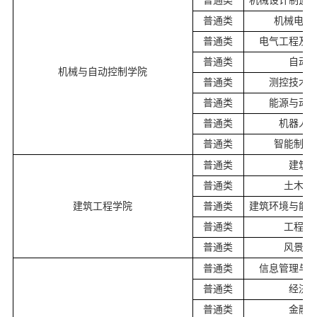
普通类
机械设计制造
普通类
机械电子
普通类
电气工程及
普通类
自动
机械与自动控制学院
普通类
测控技术
普通类
能源与动
普通类
机器人
普通类
智能制造
普通类
建筑
普通类
土木工
建筑工程学院
普通类
建筑环境与能
普通类
工程管
普通类
风景园
普通类
信息管理与
普通类
经济
普通类
金融