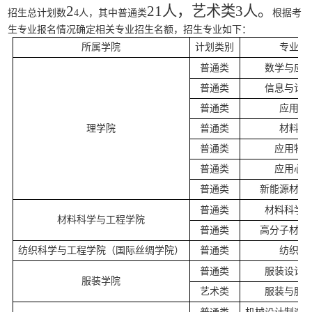
2
21人，艺术类3人。
招生总计划数
4人
，
其中普通类
根据考
生专业报名情况确定相关专业招生名额
，
招生专业如下：
所属学院
计划类别
专业名
普通类
数学与应
普通类
信息与计
普通类
应用化
理学院
普通类
材料化
普通类
应用物
普通类
应用心
普通类
新能源材料
普通类
材料科学
材料科学与工程学院
普通类
高分子材料
纺织科学与工程学院（国际丝绸学院）
普通类
纺织工
普通类
服装设计
服装学院
艺术类
服装与服