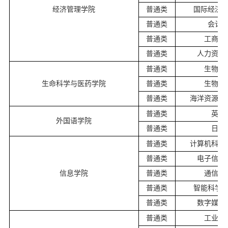
经济管理学院
普通类
国际经济
普通类
会计
普通类
工商管
普通类
人力资源
普通类
生物技
生命科学与医药学院
普通类
生物制
普通类
海洋资源开
普通类
英语
外国语学院
普通类
日语
普通类
计算机科学
普通类
电子信息
信息学院
普通类
通信工
普通类
智能科学
普通类
数字媒体
普通类
工业设