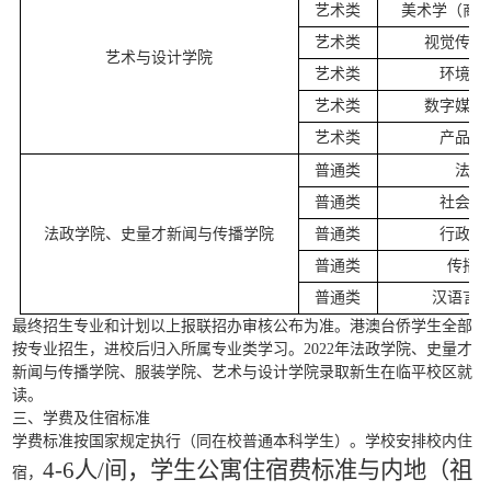
艺术类
美术学（商
艺术类
视觉传达
艺术与设计学院
艺术类
环境设
艺术类
数字媒体
艺术类
产品设
普通类
法学
普通类
社会工
法政学院、史量才新闻与传播学院
普通类
行政管
普通类
传播
普通类
汉语言
最终招生专业和计划以上报联招办审核公布为准
。
港澳台侨学生全部
按专业招生，进校后归入所属专业类学习。
2022年
法政学院、
史量才
新闻与传播学院
、
服装学院
、
艺术与设计学院
录取新生在临平校区就
读
。
三、学费及住宿标准
学费标准按国家规定执行（同在校普通本科学生）。学校安排校内住
4-6人/间，学生公寓住宿费标准与内地（祖
宿，