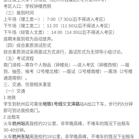
考区入口：学校钟楼西侧
（三）报到时间
上午场（理工类一）：7:00（7:30以后不得进入考区）
下午场（理工类二）：11:20（11:50以后不得进入考区）
下午场（经管人文类）：14:00（14:30以后不得进入考区）
逾期未报到视为自动放弃。
（四）综合素质测试形式
综合素质测试采用面试方式进行，面试形式为无领导小组讨论。
（五）考试流程
南门进校—寄存个人物品（钟楼处）—进入考区（钟楼西侧）—报
到、抽签、候考（2号楼北楼）—面试（2号楼南楼）—离场（2号楼
通道南侧）。
三、交通、住宿相关事宜
（一）交通
1.地铁
学生到杭州后可乘坐
地铁1号线
至
文泽路
站A出口下车，步行约5分钟
即可到达我校南门。
2.出租车
火车
杭州站
离我校约22公里，非早晚高峰，不堵车的情况下出租车
30-40分钟。
火车
杭州东站
离我校约18公里，非早晚高峰，不堵车的情况下出租车