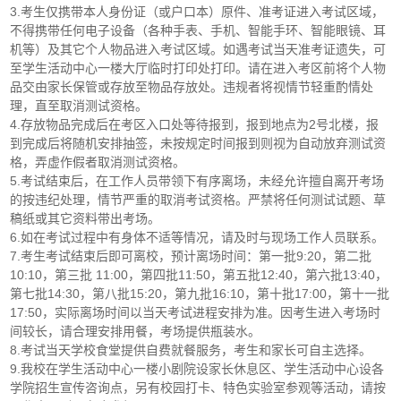
3.考生仅携带本人身份证（或户口本）原件、准考证进入考试区域，
不得携带任何电子设备（各种手表、手机、智能手环、智能眼镜、耳
机等）及其它个人物品进入考试区域。如遇考试当天准考证遗失，可
至学生活动中心一楼大厅临时打印处打印。请在进入考区前将个人物
品交由家长保管或存放至物品存放处。违规者将视情节轻重酌情处
理，直至取消测试资格。
4.存放物品完成后在考区入口处等待报到，报到地点为2号北楼，报
到完成后将随机安排抽签，未按规定时间报到则视为自动放弃测试资
格，弄虚作假者取消测试资格。
5.考试结束后，在工作人员带领下有序离场，未经允许擅自离开考场
的按违纪处理，情节严重的取消考试资格。严禁将任何测试试题、草
稿纸或其它资料带出考场。
6.如在考试过程中有身体不适等情况，请及时与现场工作人员联系。
7.考生考试结束后即可离校，预计离场时间：第一批9:20，第二批
10:10，第三批 11:00，第四批11:50，第五批12:40，第六批13:40，
第七批14:30，第八批15:20，第九批16:10，第十批17:00，第十一批
17:50，实际离场时间以当天考试进程安排为准。因考生进入考场时
间较长，请合理安排用餐，考场提供瓶装水。
8.考试当天学校食堂提供自费就餐服务，考生和家长可自主选择。
9.我校在学生活动中心一楼小剧院设家长休息区、学生活动中心设各
学院招生宣传咨询点，另有校园打卡、特色实验室参观等活动，请按