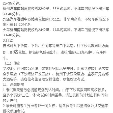
25-35分钟。
杭州
汽车南站
离我校约22公里，非早晚高峰，不堵车的情况下出租车
30-40分钟。
九堡
汽车客运中心站
离我校约10公里，非早晚高峰，不堵车的情况下
出租车15-20分钟。
火车
杭州南站
离我校约24公里，非早晚高峰，不堵车的情况下出租车
30-40分钟。
3.自驾
自驾可从下沙南、下沙、乔司东等出口下高速，往下沙高教园区方向
达
即可到
我校。提倡绿色低碳出行，进校后服从现场指挥，有序停
车。
（二）住宿
学校附近住宿较为紧张，如需住宿请尽早安排，距离学校较近酒店有
全季酒店（下沙经济开发区店）、杭州下沙亚朵酒店、盛泰开元名都
大酒店等，请各位考生合理安排住宿，以免耽误考试。
四、温馨提醒
1.考试当天请务必提前规划到达时间。由于下沙高教园区高校较多，
且多个高校“三位一体”考试的时间重叠，请注意提前计划出行时间和
预订住宿。
2.家长可随考生凭准考证一同入校，请各位考生尽量搭乘公共交通来
我校参加考试。