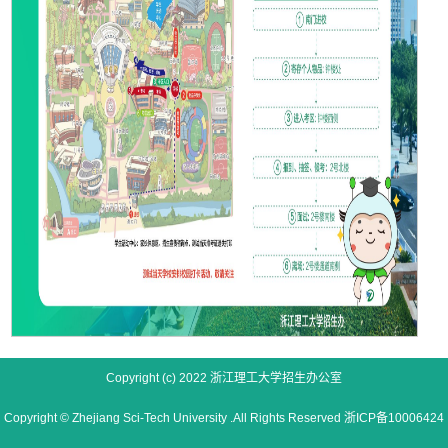
Copyright (c) 2022 浙江理工大学招生办公室
Copyright © Zhejiang Sci-Tech University .All Rights Reserved 浙ICP备10006424