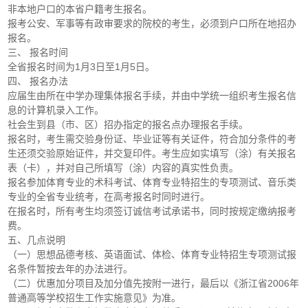
非本地户口的本省户籍考生报名。
报考公安、军事等有政审要求的院校的考生，必须到户口所在地招办
报名。
三、 报名时间
全省报名时间为1月3日至1月5日。
四、 报名办法
应届生由所在中学办理集体报名手续，并由中学统一组织考生报名信
息的计算机录入工作。
社会生到县（市、区）招办指定的报名点办理报名手续。
报名时，考生需交验身份证、毕业证等有关证件，符合加分条件的考
生还须交验原始证件，并交复印件。考生应如实填写（涂）有关报名
表（卡），并对自己所填写（涂）内容的真实性负责。
报名参加体育专业的术科考试、体育专业特招生的专项测试、音乐类
专业的全省专业统考，在高考报名时同时进行。
在报名时，所有考生均须签订诚信考试承诺书，同时按规定缴纳报考
费。
五、几点说明
（一）思想品德考核、英语面试、体检、体育专业特招生专项测试报
名条件暂按去年的办法进行。
（二）优惠加分项目及加分值先按附一进行，最后以《浙江省2006年
普通高等学校招生工作实施意见》为准。