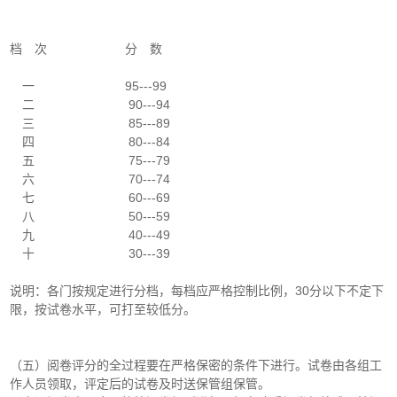
档 次 分 数
一 95---99
二 90---94
三 85---89
四 80---84
五 75---79
六 70---74
七 60---69
八 50---59
九 40---49
十 30---39
说明：各门按规定进行分档，每档应严格控制比例，30分以下不定下
限，按试卷水平，可打至较低分。
（五）阅卷评分的全过程要在严格保密的条件下进行。试卷由各组工
作人员领取，评定后的试卷及时送保管组保管。