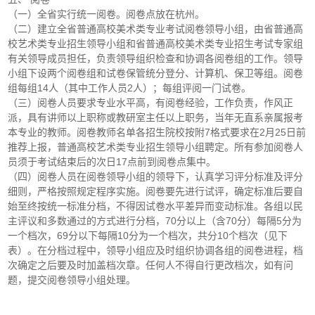
（一）全省实行统一阅卷。阅卷点放在杭州。
（二）建立全省普通高校美术类专业考试阅卷领导小组，由省普通高
校艺术类专业招生领导小组和省普通高校美术类专业招生考试专家组
有关领导成员担任，负责领导组织检查和协调各阅卷组的工作。领导
小组下设两个阅卷组和试卷保管统分登分、计算机、保卫等组。阅卷
组每组14人（其中工作人员2人）；每组评阅一门试卷。
（三）阅卷人员要求专业水平高，有阅卷经验，工作负责，作风正
派，具有讲师以上职称或教研室主任以上职务，当年无直系亲属报考
本专业的教师。阅卷教师名单各招生院校按附7格式要求在2月25日前
推荐上报，普通高校艺术类专业招生领导小组聘定。所有参加阅卷人
员须于考试结束后的次日17点前到阅卷点集中。
（四）阅卷人员在阅卷领导小组的领导下，认真学习评分标准及评分
细则，严格按照规定程序实施。阅卷要先进行试评，确定标准后要自
始至终按统一标准分档，不得因试卷水平差异而变动标准。各组以民
主评议和多数通过的方式进行分档，70分以上（含70分）每隔5分为
一个档次，69分以下每隔10分为一个档次，共分10个档次（见下
表）。在分档过程中，领导小组应及时组织协调各组的阅卷进程，档
次确定之后要及时加盖档次章。任何人不得自行更改档次，如有问
题，提交阅卷领导小组处理。