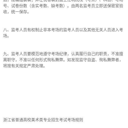
号、试卷份数（含实考数、缺考数）。由两名监考员立即送保密室验
收，统一保存。
八、监考人员有权制止非本考场的监考人员以及其他无关人员进入考
场。
九、监考人员要模范地遵守考场纪律，认真履行自己的职责，不准擅
离职守，不准以任何形式徇私舞弊。如发现监守自盗、徇私舞弊者，
将按有关规定严肃处理。
浙江省普通高校美术类专业招生考试考场规则