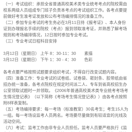
（一）考试组织：承担全省普通高校美术类专业统考考点的院校需由
校系两级人员组成专门班子负责本考点的考试组织工作。各考点要提
前做好考生准考证发放和公布考场编排情况的准备工作。
（二）参加专业考试的考生务必在3月11日持《报考证》、本人身份
证到办理报名手续的院校（考点）报到领取准考证，并熟悉了解考场
规则和考场编排情况，12日按时参加专业考试。
（三）专业考试日程科目安排
3月12日（星期日） 上午 8：30-11：30 素描
3月12日（星期日） 下午 1：30 - 4：30 色彩
各考点要严格按照试题要求组织考试，不得自行改变试题内容。
（四）准备工作：专业考试的试卷纸、试卷袋、密封条、胶带纸由省
招办统一准备，各考点院校在规定时间派二人、专车到省高校招生办
公室领取试题时一并领取。《2006年普通高校美术类专业统考考场考
生情况登记表》（以下简称《考场考生情况登记表》）由各考点按照
附8样表复制。
（五）考场编排要求：每一考场（标准教室）30名考生；考生15人为
一组。每一考场设监考人员两名。考场要尽量做到有较适宜的光线及
活动空间。
（六）考试：监考工作由非专业人员担任。监考人员要严格执行《监