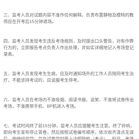
三、监考人员对试题内容不准作任何解释。负责布置静物及模特的教
师应在开考后15分钟退场。
四、监考人员发现考生违反考场规则，及时提出口头警告，对有作弊
行为的，立即报告考点负责人作出处理，并如实详细地记入考场登记
录表。
五、监考人员发现考生生病，应及时通知场外的工作人员陪同考生治
疗，不能坚持考试的，应说服考生停考。
六、监考人员在考场内不准吸烟、阅读书报、谈笑、不准将试卷传出
考场，不准携带手机、BP机进入考场。
七、考试时间终了前15分钟，监考人员应提醒考生注意。终了铃响，
即向考生宣布停止答卷，然后按照试卷编号顺序，依次收齐清点无误
后，按编组装袋；并在试卷袋封面上注明院校（考点）、科目、考场