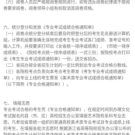
（六）阅卷人员应严格按阅卷规则进行，如有违反阅卷纪律或不按阅
卷要求阅卷，阅卷领导小组有权取消其阅卷资格。
六、统分登分和发放《专业考试成绩合格通知单》
（一）阅卷点统分登分结束后要及时把登分后的考生花名册送计算机
组，计算机组要准确无误地完成考生专业考试各门成绩、准考证号的
输入工作，并按要求打印出《全省统一排序成绩表》、《市统一排序
成绩表》、《院校考点统一排序成绩表》一式三份；按院校考点打印
出《考生专业考试成绩通知单》一份，送交省招办。
（二）省招办按全省招生计划的一定比例划出专业考试合格分数线。
（三）各院校考点负责向本考点考生寄发《考生专业考试成绩通知
单》，向专业上线的考生寄发《美术类专业考试成绩合格通知单》
（以下简称《专业合格通知单》）。
七、 填报志愿
专业考试合格的考生凭《专业合格通知单》，在规定时间到办理文化
考试报名的县（市、区）高校招生办公室填报艺术院校系科专业志
愿。凡参加省里统一组织的普通高校美术类专业考试且专业成绩上线
的考生，在填报各批次志愿时,根据浙江省高等院校招生办公室公布的
院校专业招生计划可任意选报纳入省美术类专业统考的有关院校及专