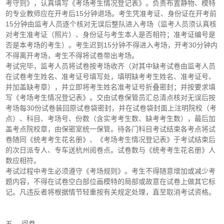
考守则》，认真填写《考场考生情况登记表》。负责布置静物、模特
的专业教师应在开考后15分钟退场。考生凭准考证、身份证在开考前
15分钟由监考人员逐个核对无误后整队进入考场（监考人员须认真核
对考生准考证（照片）、身份证与考生本人是否相符；准考证编号是
否是本考场的考生）。考生迟到15分钟不得进入考场，开考30分钟内
不得离开考场，考生不得将试卷带出考场。
考试完毕，监考人员将试卷按考场收齐（对其中缺考试卷由监考人员
在试卷考生姓名、准考证号填写处，填明缺考考生姓名、准考证号、
并加盖缺考章），并立即将考生姓名准考证号折叠密封；并按要求填
写《考场考生情况登记表》。交由试卷保管员汇总清点核对无误后按
考场每30份试卷装回原试卷袋密封，并在试卷袋封面上注明院校（考
点）、科目、考场号、份数（含实考考生数、缺考考生数），最后加
盖考点院校章，由保密室统一保管。待各门科目考试结束各考点将试
卷随同《统考考生花名册》、《考场考生情况登记表》于考试结束后
的次日派专人、专车送杭州阅卷点。试卷数与《统考考生花名册》人
数应相符。
考试过程中考生必须遵守《考场规则》。考生不得随意增加或减少考
题内容，不得在试卷空白部位画模特的局部或故意在试卷上做其它标
记。凡违反者将根据情节轻重按有关规定处理，直至取消考试资格。
五、 阅卷