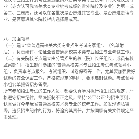
业（亦含认可我省美术类专业统考成绩的省外院校及专业）为第一或
第二、三志愿。还可以在各批次是否愿进其它专业、是否愿进走读专
业、是否愿进其它院校栏内选择愿或否。
八、加强领导
（一）建立“省普通高校美术类专业招生考试专家组”，（名单附
后），负责研讨、论证全省普通高校美术类专业招生专业考试工作。
（二）有关院校考点建立由分管招生的校（院）长任组长，成员有校
监察部门、招生部门参加的“普通高校美术专业招生考试考点领导小
组”，负责本考点报名、考试组织、试卷保密等工作，尤其要加强做好
试题的安全保密工作，严格按规定的时间、要求启封试题。考点领导
小组名单报省招办备案。
所有参加招生考试的工作人员，都要认真学习执行招生政策规定，严
格遵守招生纪律，坚决抵制不正之风，坚持“公平公正”的招生原则，
认真做好今年我省普通高校美术类专业的统考工作。如发现徇私舞
弊，违反招生纪律的行为，将追究其责任，并按国家有关文件规定严
肃处理。