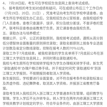
4、 7月18日起，考生可在学校招生信息网上查询考试成绩。
5、 报考我校的考生如对成绩有疑问，可在成绩公布后三个工作日内
（7月19日、20日、21日），凭准考证向考生所在学校申请查卷，由
考生所在学校招生办汇总后，交我校招生办公室核查，由我校组织专
门人员查卷，查卷只查漏评、误评，积分及统分差误，不查评卷的宽
严。联考科目查卷由省教育厅负责，其它课查卷由我校负责。
五、录取办法与培养模式：
根据公开、公平、公正的录取原则，我校按考试成绩，遵照从高分到
低分德智体全面衡量的原则择优录取；录取名额原则上按各专业选拔
计划数及省定分数线录取，控制在报考人数的70％以内。
录取工作于7月底结束，被我校录取的学生名单将于7月底前公布在浙
江理工大学招生信息网上，并同时寄出录取通知书。
我校与考生原所在学校按转学程序为学生办理相关转学手续，新生凭
“录取通知书”办理户粮迁移手续。并于规定时间凭“录取通知书”到浙
江理工大学报到，不按期报到者取消入学资格。
新生报到后，学校要进行全面复查，对不符合报考条件和录取标准以
及弄虚作假、违纪舞弊者，取消其入学资格，并报浙江省教育厅备
案。
录取考生转入我校后列入浙江理工大学普通本科生管理，组织教学与
管理。学生入学后不允许转专业。转入学生在两年内修满浙江理工大
学相关教学计划规定的学分、符合毕业条件的，由浙江理工大学颁发