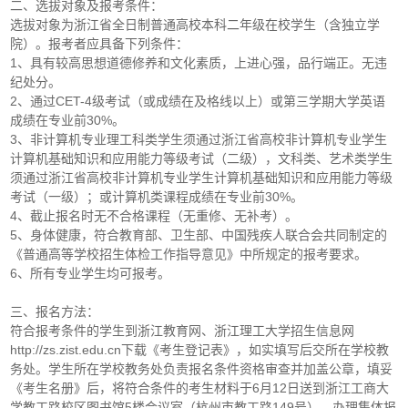
二、选拔对象及报考条件：
选拔对象为浙江省全日制普通高校本科二年级在校学生（含独立学
院）。报考者应具备下列条件：
1、具有较高思想道德修养和文化素质，上进心强，品行端正。无违
纪处分。
2、通过CET-4级考试（或成绩在及格线以上）或第三学期大学英语
成绩在专业前30%。
3、非计算机专业理工科类学生须通过浙江省高校非计算机专业学生
计算机基础知识和应用能力等级考试（二级），文科类、艺术类学生
须通过浙江省高校非计算机专业学生计算机基础知识和应用能力等级
考试（一级）；或计算机类课程成绩在专业前30%。
4、截止报名时无不合格课程（无重修、无补考）。
5、身体健康，符合教育部、卫生部、中国残疾人联合会共同制定的
《普通高等学校招生体检工作指导意见》中所规定的报考要求。
6、所有专业学生均可报考。
三、报名方法：
符合报考条件的学生到浙江教育网、浙江理工大学招生信息网
http://zs.zist.edu.cn下载《考生登记表》，如实填写后交所在学校教
务处。学生所在学校教务处负责报名条件资格审查并加盖公章，填妥
《考生名册》后，将符合条件的考生材料于6月12日送到浙江工商大
学教工路校区图书馆5楼会议室（杭州市教工路149号），办理集体报