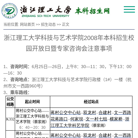
当前位置:
网站首页
>>
招生动态
>> 正文
浙江理工大学科技与艺术学院2008年本科招生校
园开放日暨专家咨询会注意事项
1、
咨询时间：
6月25日—26日，上午8：30—11：30，下午13：00
—16：30
2、
咨询地点：
浙江理工大学科技与艺术学院行政楼（1#）一楼（杭
州市文一西路960号）
3、
乘车路线：
公交
起止时间
经过站点
线路
蒋村公交中心站——
蒋村公交中心站
双龙村
合建村
文一西路
--
--
--
浙江理工大学科技与
花蒋路口
何家坝
文一
村七组
横家桥
浙
K332
--
--
--
--
艺术学院（蔡家阁）
江理工大学科艺学院
（蔡家阁）
6
：
40
－
20
：
30
蒋村公交中心站——
蒋村公交中心站
双龙村
合建村
文一西路
--
--
--