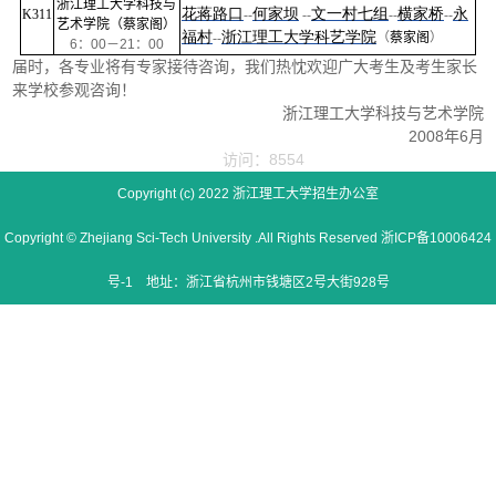
浙江理工大学科技与
花蒋路口
何家坝
文一村七组
横家桥
永
K311
--
--
--
--
艺术学院（蔡家阁）
福村
浙江理工大学科艺学院
--
（
蔡家阁
）
6
：
00
－
21
：
00
届时，各专业将有专家接待咨询，我们热忱欢迎广大考生及考生家长
来学校参观咨询！
浙江理工大学科技与艺术学院
2008年6月
访问：8554
Copyright (c) 2022 浙江理工大学招生办公室
Copyright © Zhejiang Sci-Tech University .All Rights Reserved 浙ICP备10006424
号-1 地址：浙江省杭州市钱塘区2号大街928号