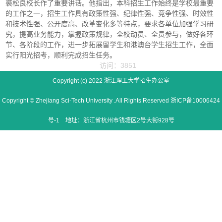
裘松良校长作了重要讲话。他指出，本科招生工作始终是学校最重要
的工作之一，招生工作具有政策性强、纪律性强、竞争性强、时效性
和技术性强、公开度高、改革变化多等特点，要求各单位加强学习研
究，提高业务能力，掌握政策规律，全校动员、全员参与，做好各环
节、各阶段的工作，进一步拓展留学生和港澳台学生招生工作，全面
实行阳光招考，顺利完成招生任务。
访问：3851
Copyright (c) 2022 浙江理工大学招生办公室
Copyright © Zhejiang Sci-Tech University .All Rights Reserved 浙ICP备10006424
号-1 地址：浙江省杭州市钱塘区2号大街928号