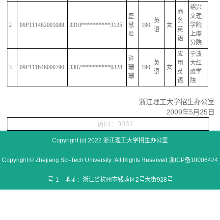
绍兴
商
盛
文理
英
务
2
09P111482001088
3310**********3125
慧
190
女
学院
语
英
君
上虞
语
分院
应
宁波
许
英
用
大红
3
09P111646000790
3307**********0328
珊
190
女
语
英
鹰学
珊
语
院
浙江理工大学招生办公室
2009年5月25日
访问：9031
Copyright (c) 2022 浙江理工大学招生办公室
Copyright © Zhejiang Sci-Tech University .All Rights Reserved 浙ICP备10006424
号-1 地址：浙江省杭州市钱塘区2号大街928号