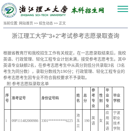
当前位置:
网站首页
>>
招生动态
>> 正文
浙江理工大学"3+2"考试参考志愿录取查询
根据省教育厅和我校招生工作有关规定，在一志愿录取结束后，我校
英语、行政管理、轻化工程专业计划未满，接受参考志愿考生。其中
英语专业缺额2名，在参考志愿考生中从高分到低分共录取3名（3名
考生为同分数），录取分数线为190分；行政管理、轻化工程专业的
参考志愿考生因专业不符合我校要求不予录取。
附:参考志愿拟录取名单
参
毕
序
姓
总
考
性
业
毕业
准考证号
身份证号码
号
名
分
专
别
专
学校
业
业
应
宁波
池
英
用
职业
1
09P111482000986
3301**********6225
玉
190
女
语
英
技术
兰
语
学院